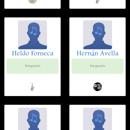
Heldo Fonseca
Hernán Avella
Integrante
Integrante