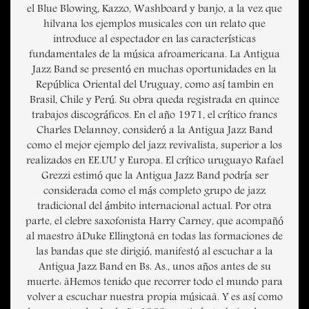
el Blue Blowing, Kazzo, Washboard y banjo, a la vez que
hilvana los ejemplos musicales con un relato que
introduce al espectador en las características
fundamentales de la música afroamericana. La Antigua
Jazz Band se presentó en muchas oportunidades en la
República Oriental del Uruguay, como así tambin en
Brasil, Chile y Perú. Su obra queda registrada en quince
trabajos discográficos. En el año 1971, el crítico francs
Charles Delannoy, consideró a la Antigua Jazz Band
como el mejor ejemplo del jazz revivalista, superior a los
realizados en EE.UU y Europa. El crítico uruguayo Rafael
Grezzi estimó que la Antigua Jazz Band podría ser
considerada como el más completo grupo de jazz
tradicional del ámbito internacional actual. Por otra
parte, el clebre saxofonista Harry Carney, que acompañó
al maestro âDuke Ellingtonâ en todas las formaciones de
las bandas que ste dirigió, manifestó al escuchar a la
Antigua Jazz Band en Bs. As., unos años antes de su
muerte: âHemos tenido que recorrer todo el mundo para
volver a escuchar nuestra propia músicaâ. Y es así como