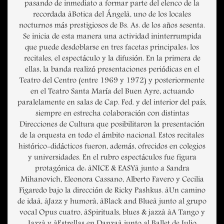
pasando de inmediato a formar parte del elenco de la
recordada âBotica del Ángelâ, uno de los locales
nocturnos más prestigiosos de Bs. As. de los años sesenta.
Se inicia de esta manera una actividad ininterrumpida
que puede desdoblarse en tres facetas principales: los
recitales, el espectáculo y la difusión. En la primera de
ellas, la banda realizó presentaciones periódicas en el
Teatro del Centro (entre 1969 y 1972) y posteriormente
en el Teatro Santa María del Buen Ayre, actuando
paralelamente en salas de Cap. Fed. y del interior del país,
siempre en estrecha colaboración con distintas
Direcciones de Cultura que posibilitaron la presentación
de la orquesta en todo el ámbito nacional. Estos recitales
histórico-didácticos fueron, además, ofrecidos en colegios
y universidades. En el rubro espectáculos fue figura
protagónica de: âNICE & EASYâ junto a Sandra
Mihanovich, Eleonora Cassano, Alberto Favero y Cecilia
Figaredo bajo la dirección de Ricky Pashkus. âUn camino
de idaâ, âJazz y humorâ, âBlack and Blueâ junto al grupo
vocal Opus cuatro, âSpirituals, blues & jazzâ âA Tango y