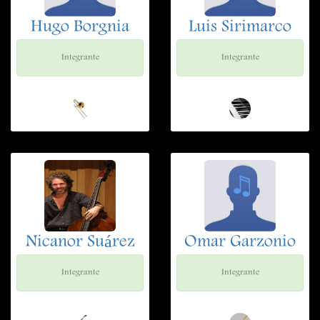
Hugo Borgnia
Luis Sirimarco
Integrante
Integrante
Nicanor Suárez
Omar Garzonio
Integrante
Integrante