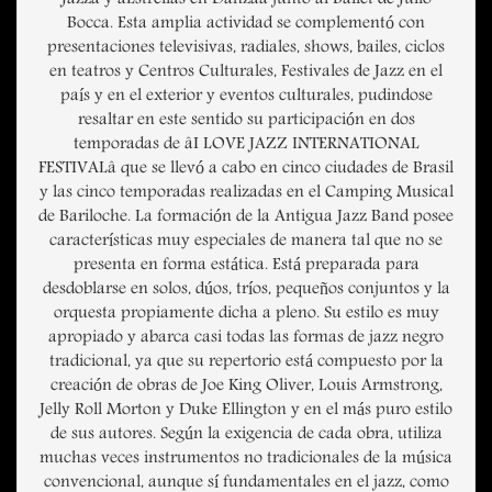
Jazzâ y âEstrellas en Danzaâ junto al Ballet de Julio
Bocca. Esta amplia actividad se complementó con
presentaciones televisivas, radiales, shows, bailes, ciclos
en teatros y Centros Culturales, Festivales de Jazz en el
país y en el exterior y eventos culturales, pudindose
resaltar en este sentido su participación en dos
temporadas de âI LOVE JAZZ INTERNATIONAL
FESTIVALâ que se llevó a cabo en cinco ciudades de Brasil
y las cinco temporadas realizadas en el Camping Musical
de Bariloche. La formación de la Antigua Jazz Band posee
características muy especiales de manera tal que no se
presenta en forma estática. Está preparada para
desdoblarse en solos, dúos, tríos, pequeños conjuntos y la
orquesta propiamente dicha a pleno. Su estilo es muy
apropiado y abarca casi todas las formas de jazz negro
tradicional, ya que su repertorio está compuesto por la
creación de obras de Joe King Oliver, Louis Armstrong,
Jelly Roll Morton y Duke Ellington y en el más puro estilo
de sus autores. Según la exigencia de cada obra, utiliza
muchas veces instrumentos no tradicionales de la música
convencional, aunque sí fundamentales en el jazz, como