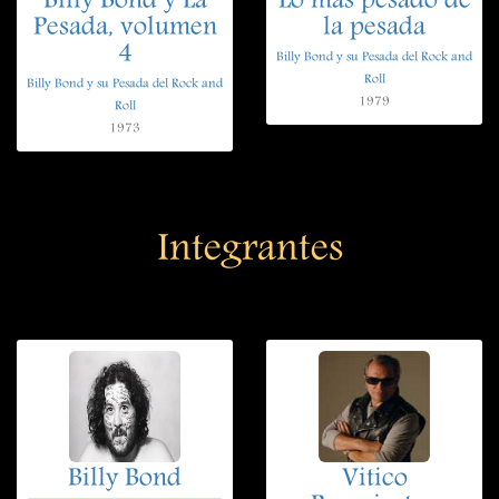
Billy Bond y La
Lo mas pesado de
Pesada, volumen
la pesada
4
Billy Bond y su Pesada del Rock and
Roll
Billy Bond y su Pesada del Rock and
1979
Roll
1973
Integrantes
Billy Bond
Vitico