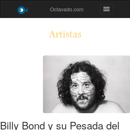
Octavado.com
Toggle navig
Artistas
Billy Bond y su Pesada del