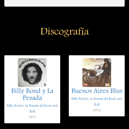
Discografía
Billy Bond y La
Buenos Aires Blus
Pesada
Billy Bond y su Pesada del Rock and
Roll
Billy Bond y su Pesada del Rock and
1972
Roll
1971