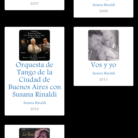
2007
Susana Rinaldi
2008
Orquesta de
Vos y yo
Tango de la
Susana Rinaldi
Ciudad de
2011
Buenos Aires con
Susana Rinaldi
Susana Rinaldi
2010