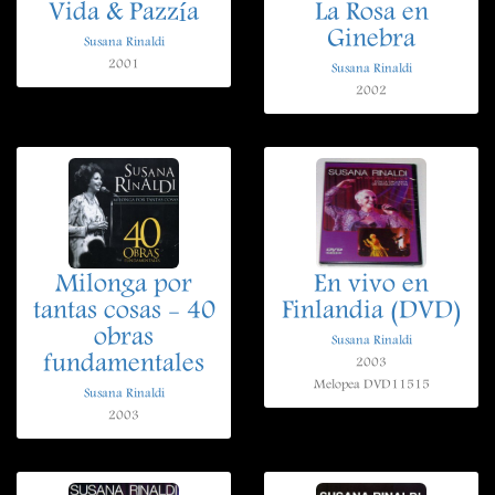
Vida & Pazzía
La Rosa en
Ginebra
Susana Rinaldi
2001
Susana Rinaldi
2002
Milonga por
En vivo en
tantas cosas - 40
Finlandia (DVD)
obras
Susana Rinaldi
fundamentales
2003
Melopea DVD11515
Susana Rinaldi
2003