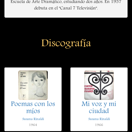
Escuela de Arte Dramático, estudiando dos años. En 1957
debuta en el "Canal 7 Televisión".
Discografía
Poemas con los
Mi voz y mi
míos
ciudad
Susana Rinaldi
Susana Rinaldi
1964
1966