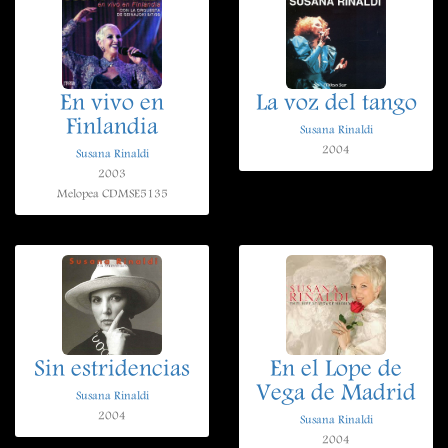
En vivo en
La voz del tango
Finlandia
Susana Rinaldi
2004
Susana Rinaldi
2003
Melopea CDMSE5135
Sin estridencias
En el Lope de
Vega de Madrid
Susana Rinaldi
2004
Susana Rinaldi
2004