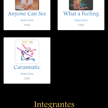
Anyone Can See
What a Feeling
Irene Cara
Irene Cara
1982
1983
Carasmatic
Irene Cara
1987
Integrantes