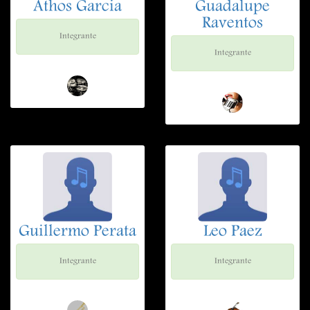
Athos Garcia
Guadalupe
Raventos
Integrante
Integrante
Guillermo Perata
Leo Paez
Integrante
Integrante