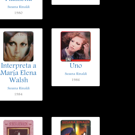
Susana Rinaldi
1980
Interpreta a
Uno
María Elena
Susana Rinaldi
Walsh
1986
Susana Rinaldi
1984