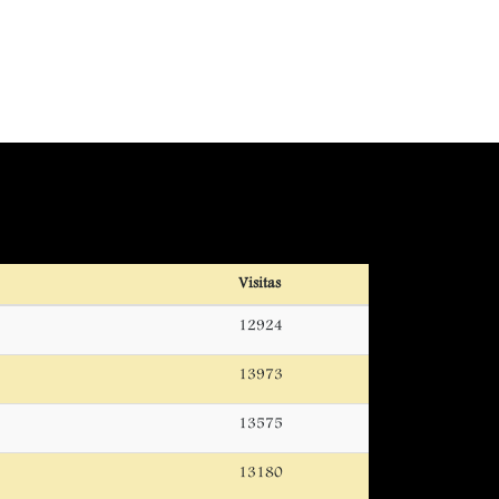
Visitas
12924
13973
13575
13180