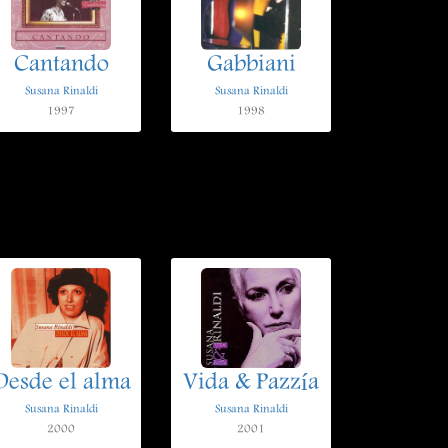
Cantando
Gabbiani
Susana Rinaldi
Susana Rinaldi
1997
1998
Desde el alma
Vida & Pazzía
Susana Rinaldi
Susana Rinaldi
2000
2001