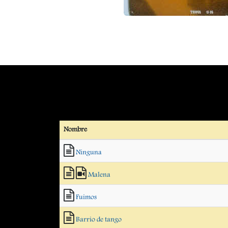
Nombre
Ninguna
Malena
Fuimos
Barrio de tango