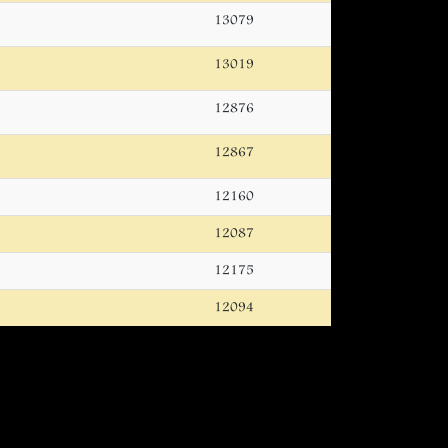
13079
13019
12876
12867
12160
12087
12175
12094