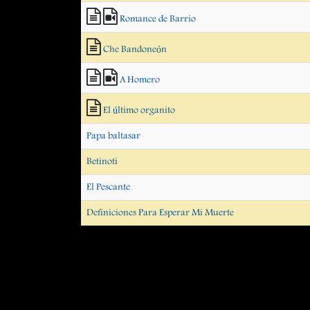
Romance de Barrio
Che Bandoneón
A Homero
El último organito
Papa baltasar
Betinoti
El Pescante
Definiciones Para Esperar Mi Muerte