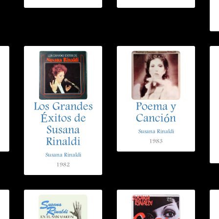
Los Grandes
Poema y
Éxitos de
Canción
Susana
Susana Rinaldi
Rinaldi
1983
Susana Rinaldi
1982