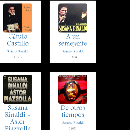
Cátulo
A un
Castillo
semejante
Susana Rinaldi
Susana Rinaldi
1973
1976
Susana
De otros
Rinaldi -
tiempos
Astor
Susana Rinaldi
Piazzolla
1981