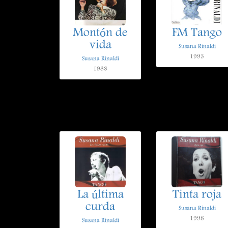
Montón de
FM Tango
vida
Susana Rinaldi
1993
Susana Rinaldi
1988
La última
Tinta roja
curda
Susana Rinaldi
1998
Susana Rinaldi