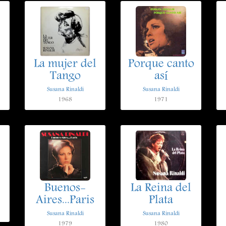
La mujer del
Porque canto
Tango
así
Susana Rinaldi
Susana Rinaldi
1968
1971
Buenos-
La Reina del
Aires...Paris
Plata
Susana Rinaldi
Susana Rinaldi
1979
1980