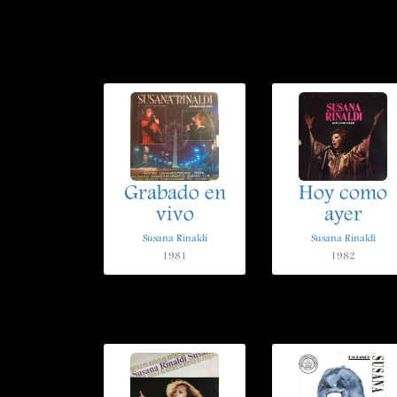
Grabado en
Hoy como
vivo
ayer
Susana Rinaldi
Susana Rinaldi
1981
1982