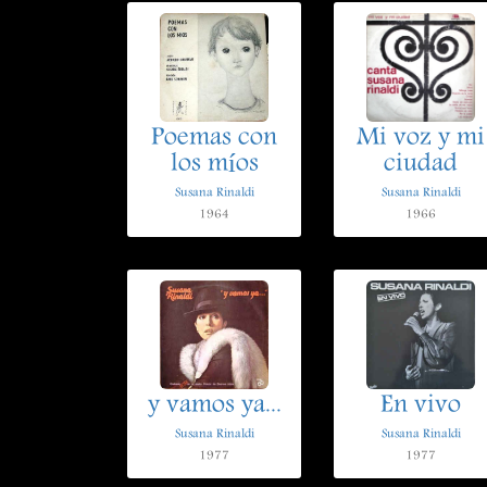
Poemas con
Mi voz y mi
los míos
ciudad
Susana Rinaldi
Susana Rinaldi
1964
1966
y vamos ya...
En vivo
Susana Rinaldi
Susana Rinaldi
1977
1977