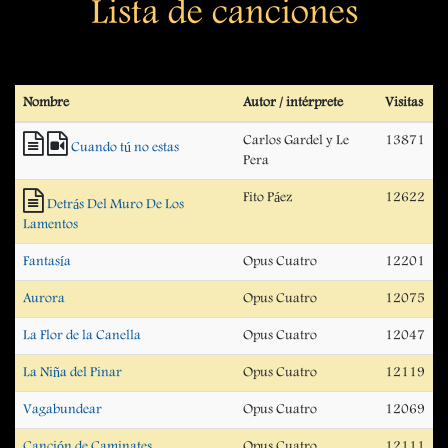
Lista de canciones
Nombre
Autor / intérprete
Visitas
Carlos Gardel y Le
13871
Cuando tú no estas
Pera
Fito Páez
12622
Detrás Del Muro De Los
Lamentos
Fantasía
Opus Cuatro
12201
Aurora
Opus Cuatro
12075
La Flor de la Canella
Opus Cuatro
12047
La Niña del Pinar
Opus Cuatro
12119
Vagabundear
Opus Cuatro
12069
Canción de Caminates
Opus Cuatro
12111