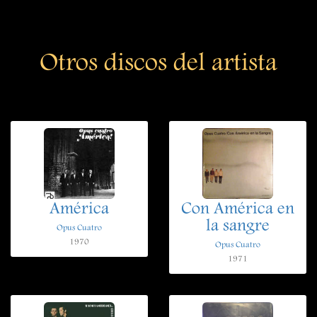
Otros discos del artista
América
Con América en
la sangre
Opus Cuatro
1970
Opus Cuatro
1971