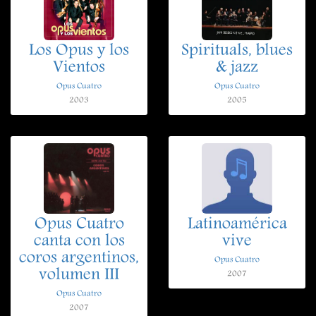
Los Opus y los
Spirituals, blues
Vientos
& jazz
Opus Cuatro
Opus Cuatro
2003
2005
Opus Cuatro
Latinoamérica
canta con los
vive
coros argentinos,
Opus Cuatro
volumen III
2007
Opus Cuatro
2007