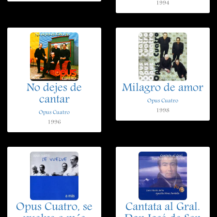
1994
No dejes de
Milagro de amor
cantar
Opus Cuatro
1998
Opus Cuatro
1996
Opus Cuatro, se
Cantata al Gral.