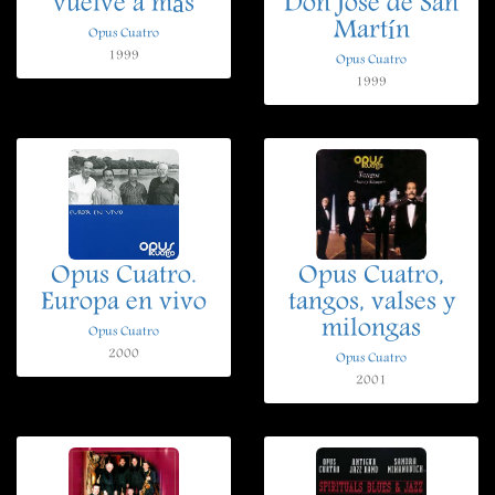
vuelve a más
Don José de San
Martín
Opus Cuatro
1999
Opus Cuatro
1999
Opus Cuatro.
Opus Cuatro,
Europa en vivo
tangos, valses y
milongas
Opus Cuatro
2000
Opus Cuatro
2001