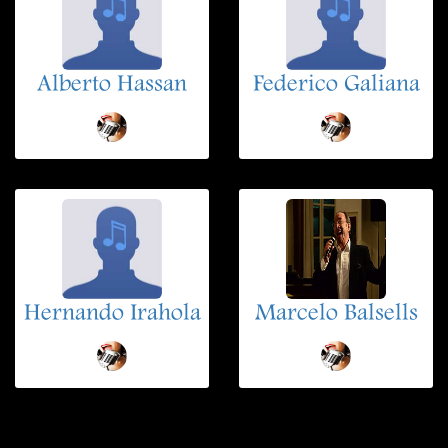
Alberto Hassan
Federico Galiana
Hernando Irahola
Marcelo Balsells