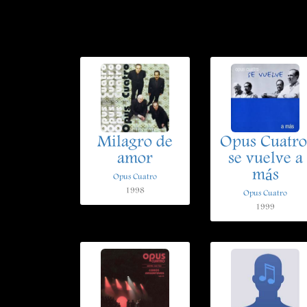
Milagro de
Opus Cuatro
amor
se vuelve a
más
Opus Cuatro
1998
Opus Cuatro
1999