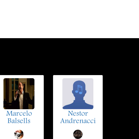
Marcelo
Nestor
Balsells
Andrenacci