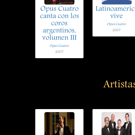
Opus Cuatro
Latinoaméric
canta con los
vive
coros
Opus Cuatro
argentinos,
2007
volumen III
Opus Cuatro
2007
Artista