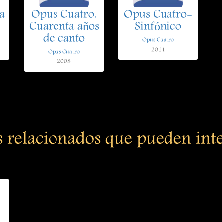
a
Opus Cuatro.
Opus Cuatro-
Cuarenta años
Sinfónico
de canto
Opus Cuatro
2011
Opus Cuatro
2008
s relacionados que pueden int