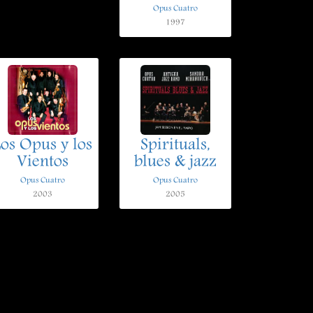
Opus Cuatro
1997
Los Opus y los
Spirituals,
Vientos
blues & jazz
Opus Cuatro
Opus Cuatro
2003
2005