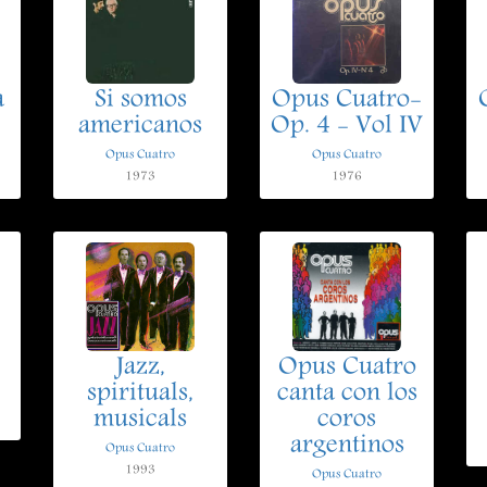
a
Si somos
Opus Cuatro-
americanos
Op. 4 - Vol IV
Opus Cuatro
Opus Cuatro
1973
1976
Jazz,
Opus Cuatro
spirituals,
canta con los
musicals
coros
argentinos
Opus Cuatro
1993
Opus Cuatro