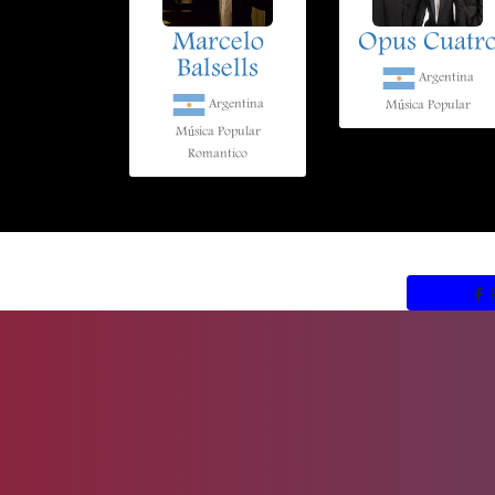
Marcelo
Opus Cuatr
Balsells
Argentina
Argentina
Música Popular
Música Popular
Romantico