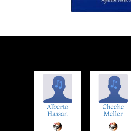
Alberto
Cheche
Hassan
Meller