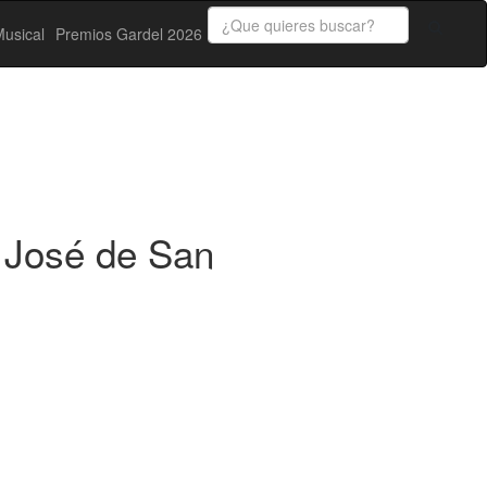
usical
Premios Gardel 2026
n José de San