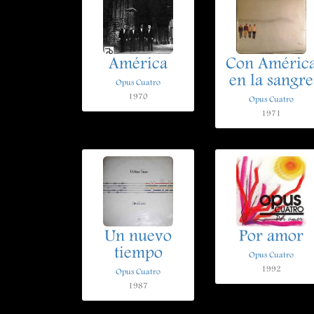
América
Con Améric
en la sangre
Opus Cuatro
1970
Opus Cuatro
1971
Un nuevo
Por amor
tiempo
Opus Cuatro
1992
Opus Cuatro
1987