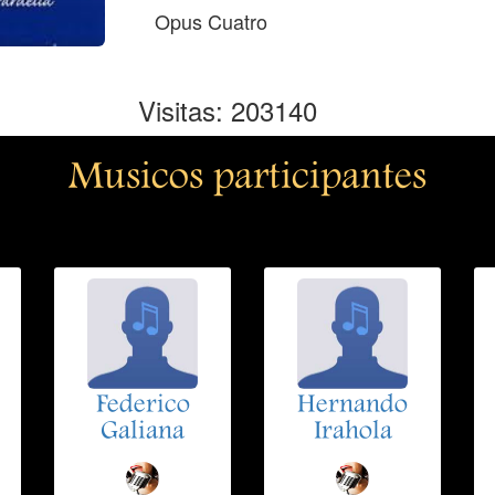
Opus Cuatro
Visitas: 203140
Musicos participantes
Federico
Hernando
Galiana
Irahola