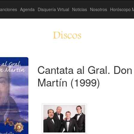
anciones
Agenda
Disquería Virtual
Noticias
Nosotros
Horóscopo M
Discos
Cantata al Gral. Do
Martín (1999)