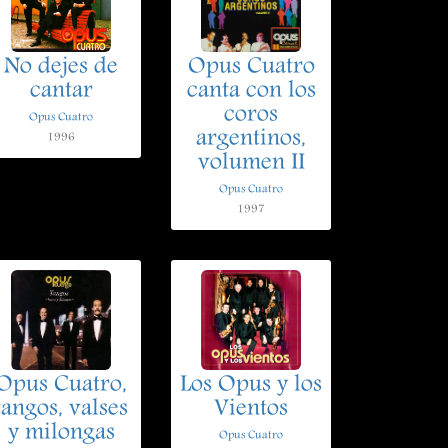
No dejes de
Opus Cuatro
cantar
canta con los
coros
Opus Cuatro
argentinos,
1996
volumen II
Opus Cuatro
1997
Opus Cuatro,
Los Opus y los
tangos, valses
Vientos
y milongas
Opus Cuatro