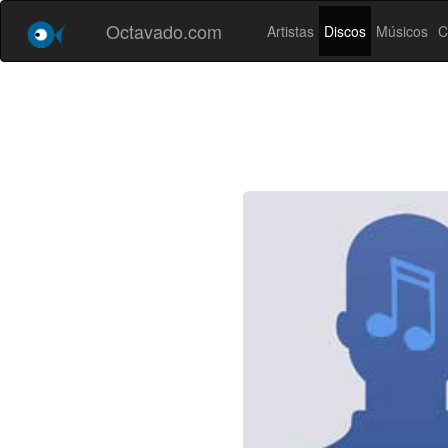
Octavado.com
Artistas
Discos
Músicos
C