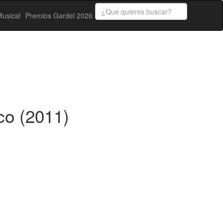
usical
Premios Gardel 2026
co (2011)