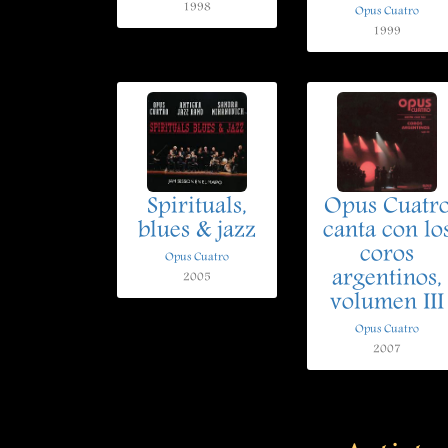
1998
Opus Cuatro
1999
Spirituals,
Opus Cuatr
blues & jazz
canta con lo
coros
Opus Cuatro
argentinos,
2005
volumen III
Opus Cuatro
2007