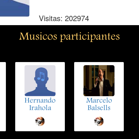
Visitas: 202974
Musicos participantes
Hernando
Marcelo
Irahola
Balsells