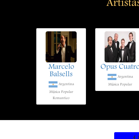
Artista
Marcelo
Opus Cuatr
Balsells
Argentina
Argentina
Música Popular
Música Popular
Romantico