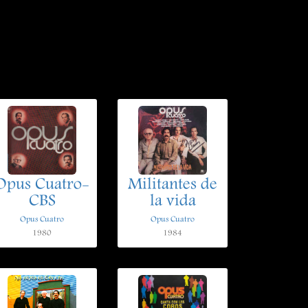
Opus Cuatro-
Militantes de
CBS
la vida
Opus Cuatro
Opus Cuatro
1980
1984