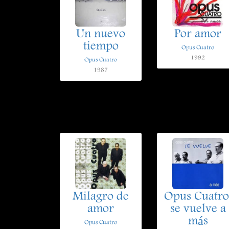
Un nuevo
Por amor
tiempo
Opus Cuatro
1992
Opus Cuatro
1987
Milagro de
Opus Cuatro
amor
se vuelve a
más
Opus Cuatro