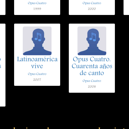
Opus Cuatro
Opus Cuatro
1999
2000
o
Latinoamérica
Opus Cuatro.
s
vive
Cuarenta años
de canto
Opus Cuatro
2007
Opus Cuatro
2008