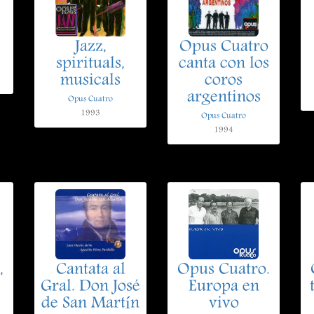
Jazz,
Opus Cuatro
spirituals,
canta con los
musicals
coros
argentinos
Opus Cuatro
1993
Opus Cuatro
1994
,
Cantata al
Opus Cuatro.
Gral. Don José
Europa en
de San Martín
vivo