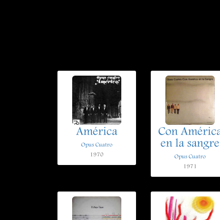
América
Con Améric
en la sangre
Opus Cuatro
1970
Opus Cuatro
1971