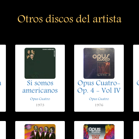
Otros discos del artista
a
Si somos
Opus Cuatro-
americanos
Op. 4 - Vol IV
Opus Cuatro
Opus Cuatro
1973
1976