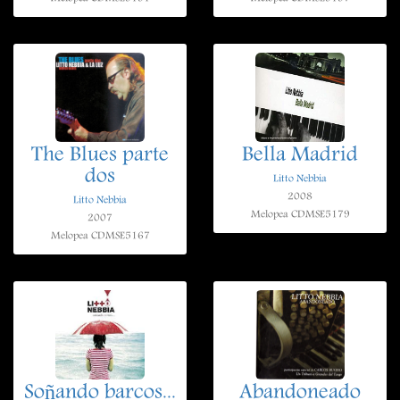
The Blues parte
Bella Madrid
dos
Litto Nebbia
2008
Litto Nebbia
Melopea CDMSE5179
2007
Melopea CDMSE5167
Soñando barcos...
Abandoneado