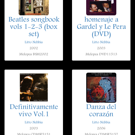
Beatles songbook
homenaje a
vols 1-2-3 (box
Gardel y Le Pera
set)
(DVD)
Litto Nebbia
Litto Nebbia
2002
2003
Melopea BSM2002
Melopea DVD11513
Definitivamente
Danza del
vivo Vol.1
corazón
Litto Nebbia
Litto Nebbia
2003
2006
Melopea CDMSE5151
Melopea CDMSE5157