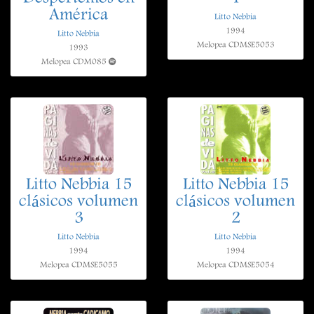
América
Litto Nebbia
1994
Litto Nebbia
Melopea CDMSE5053
1993
Melopea CDM085
Litto Nebbia 15
Litto Nebbia 15
clásicos volumen
clásicos volumen
3
2
Litto Nebbia
Litto Nebbia
1994
1994
Melopea CDMSE5055
Melopea CDMSE5054