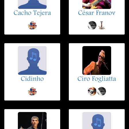
Cacho Tejera
César Franov
Cidinho
Ciro Fogliatta