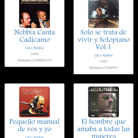
Nebbia Canta
Solo se trata de
Cadícamo
vivir y Solopiano
Vol.1
Litto Nebbia
1995
Litto Nebbia
Melopea CDMSE5075
1997
Melopea CDM097
Pequeño manual
El hombre que
de vos y yo
amaba a todas las
mujeres
Litto Nebbia