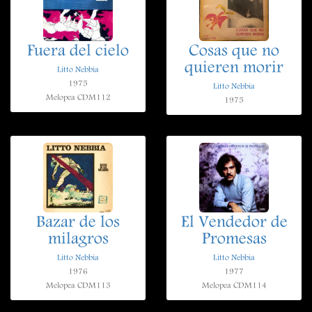
Fuera del cielo
Cosas que no
quieren morir
Litto Nebbia
1975
Litto Nebbia
Melopea CDM112
1975
Bazar de los
El Vendedor de
milagros
Promesas
Litto Nebbia
Litto Nebbia
1976
1977
Melopea CDM113
Melopea CDM114