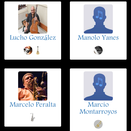
Lucho González
Manolo Yanes
Marcelo Peralta
Marcio
Montarroyos