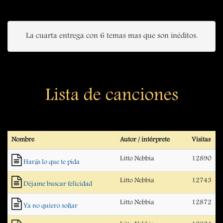
La cuarta entrega con 6 temas mas que son inéditos.
Lista de canciones
Nombre
Autor / intérprete
Visitas
Litto Nebbia
12890
Harás lo que te pida
Litto Nebbia
12743
Déjame buscar felicidad
Litto Nebbia
12872
Ya no quiero soñar