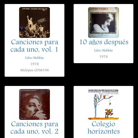
Canciones para
10 años después
cada uno, vol. 1
Litto Nebbia
1978
Litto Nebbia
1978
Melopea CDM196
Canciones para
Colegio
cada uno, vol. 2
horizontes