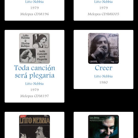
Litto Nebbia
Litto Nebbia
1979
1979
Melopea CDM196
Melopea CDSMI005
Toda canción
Creer
será plegaria
Litto Nebbia
1980
Litto Nebbia
1979
Melopea CDM197