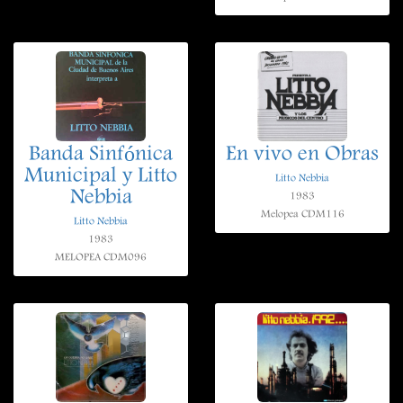
Banda Sinfónica
En vivo en Obras
Municipal y Litto
Litto Nebbia
Nebbia
1983
Melopea CDM116
Litto Nebbia
1983
MELOPEA CDM096