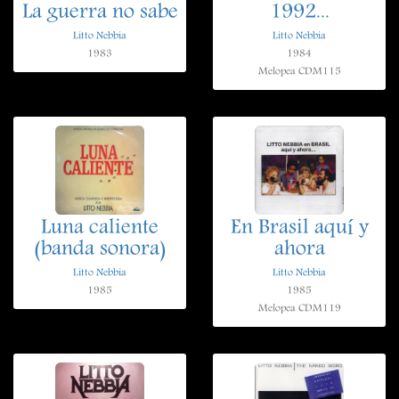
La guerra no sabe
1992...
Litto Nebbia
Litto Nebbia
1983
1984
Melopea CDM115
Luna caliente
En Brasil aquí y
(banda sonora)
ahora
Litto Nebbia
Litto Nebbia
1985
1985
Melopea CDM119