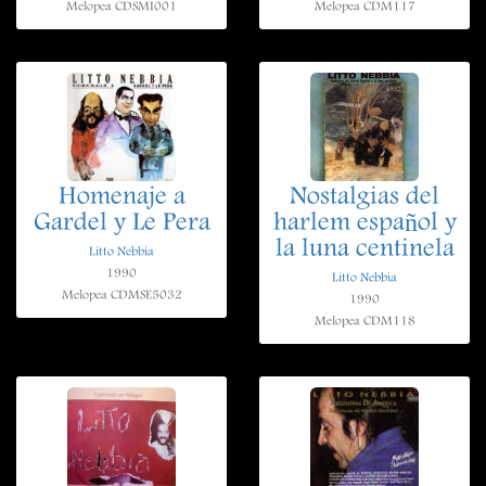
Melopea CDSMI001
Melopea CDM117
Homenaje a
Nostalgias del
Gardel y Le Pera
harlem español y
la luna centinela
Litto Nebbia
1990
Litto Nebbia
Melopea CDMSE5032
1990
Melopea CDM118