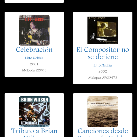
Celebración
El Compositor no
se detiene
Litto Nebbia
2001
Litto Nebbia
Melopea 22005
2002
Melopea APCD473
Tributo a Brian
Canciones desde