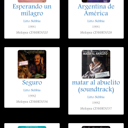
Esperando un
Argentina de
milagro
América
Litto Nebbia
Litto Nebbia
1991
1991
Melopea CDMSE5020
Melopea CDMSE5028
Seguro
matar al abuelito
(soundtrack)
Litto Nebbia
1992
Litto Nebbia
Melopea CDMSE5036
1992
Melopea CDMSE5037