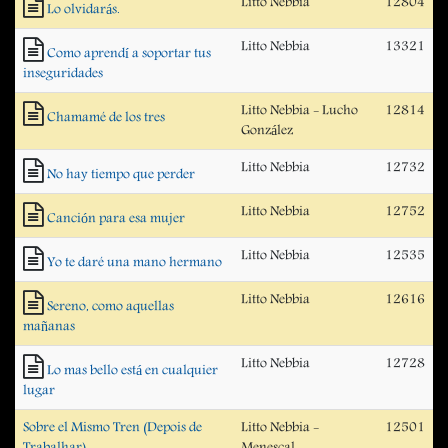
Litto Nebbia
12804
Lo olvidarás.
Litto Nebbia
13321
Como aprendí a soportar tus
inseguridades
Litto Nebbia - Lucho
12814
Chamamé de los tres
González
Litto Nebbia
12732
No hay tiempo que perder
Litto Nebbia
12752
Canción para esa mujer
Litto Nebbia
12535
Yo te daré una mano hermano
Litto Nebbia
12616
Sereno, como aquellas
mañanas
Litto Nebbia
12728
Lo mas bello está en cualquier
lugar
Sobre el Mismo Tren (Depois de
Litto Nebbia -
12501
Trabalhar)
Menescal