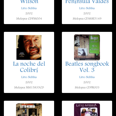
Wilson
Península Valdes
Litto Nebbia
Litto Nebbia
2002
2002
Melopea CDPM004
Melopea CDMSE5149
La noche del
Beatles songbook
Colibrí
Vol. 3
Litto Nebbia
Litto Nebbia
2002
2002
Melopea NM15835CD
Melopea CDPR003