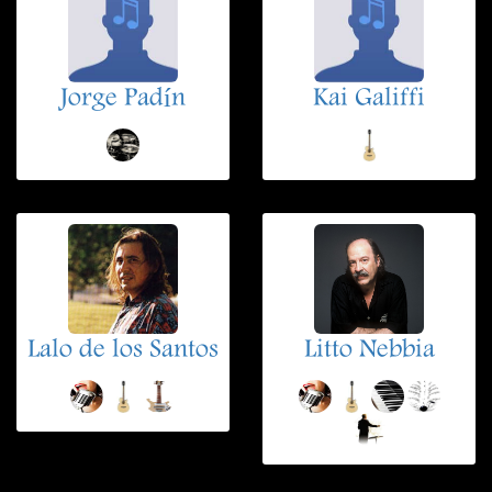
Jorge Padín
Kai Galiffi
Lalo de los Santos
Litto Nebbia