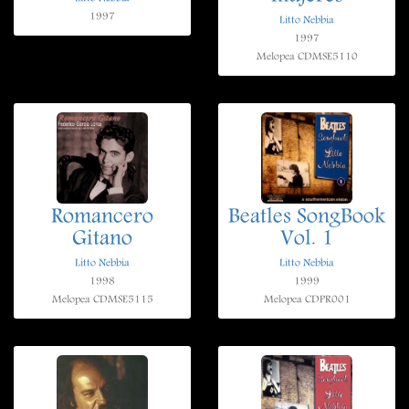
1997
Litto Nebbia
1997
Melopea CDMSE5110
Romancero
Beatles SongBook
Gitano
Vol. 1
Litto Nebbia
Litto Nebbia
1998
1999
Melopea CDMSE5115
Melopea CDPR001