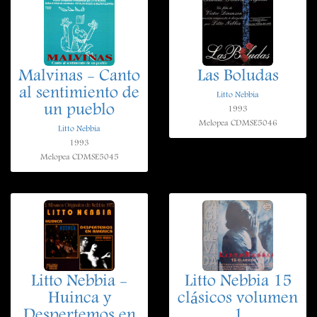
Malvinas - Canto
Las Boludas
al sentimiento de
Litto Nebbia
un pueblo
1993
Melopea CDMSE5046
Litto Nebbia
1993
Melopea CDMSE5045
Litto Nebbia -
Litto Nebbia 15
Huinca y
clásicos volumen
Despertemos en
1