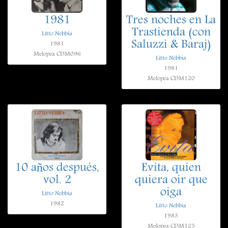
1981
Tres noches en La
Trastienda (con
Litto Nebbia
Saluzzi & Baraj)
1981
Melopea CDM096
Litto Nebbia
1981
Melopea CDM120
10 años después,
Evita, quien
vol. 2
quiera oir que
oiga
Litto Nebbia
1982
Litto Nebbia
1983
Melopea CDM123