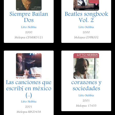
Siempre Bailan
Beatles songbook
Dos
Vol. 2
Litto Nebbia
Litto Nebbia
2000
2000
Melopea CDMSE5121
Melopea CDPR002
Las canciones que
corazones y
escribí en méxico
sociedades
(..)
Litto Nebbia
2001
Litto Nebbia
Melopea 17455
2001
Melopea RPCD458