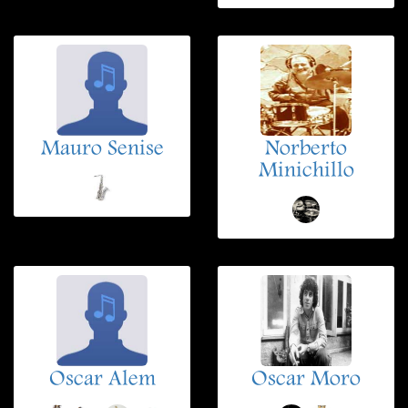
Mauro Senise
Norberto
Minichillo
Oscar Alem
Oscar Moro