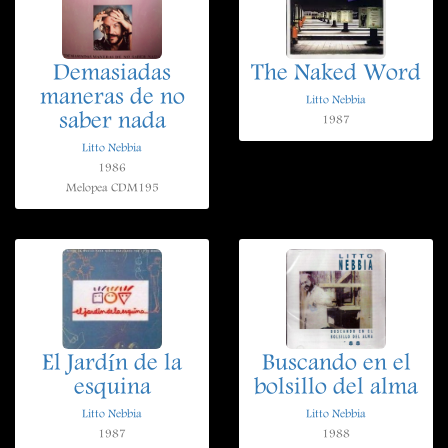
Demasiadas
The Naked Word
maneras de no
Litto Nebbia
saber nada
1987
Litto Nebbia
1986
Melopea CDM195
El Jardín de la
Buscando en el
esquina
bolsillo del alma
Litto Nebbia
Litto Nebbia
1987
1988