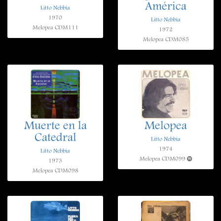
América
Litto Nebbia
1970
Litto Nebbia
Melopea CDM111
1972
Melopea CDM085
Muerte en la
Melopea
Catedral
Litto Nebbia
1974
Litto Nebbia
Melopea CDM099
1973
Melopea CDM098