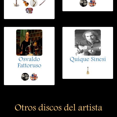
Osvaldo
Quique Sinesi
Fattoruso
Otros discos del artista