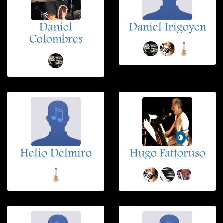
Daniel
Daniel Irigoyen
Colombres
Helio Delmiro
Hugo Fattoruso