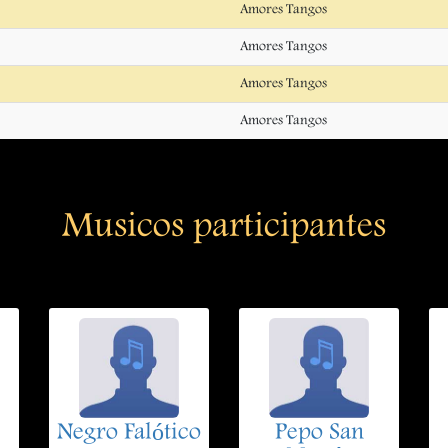
Amores Tangos
Amores Tangos
Amores Tangos
Amores Tangos
Musicos participantes
Negro Falótico
Pepo San