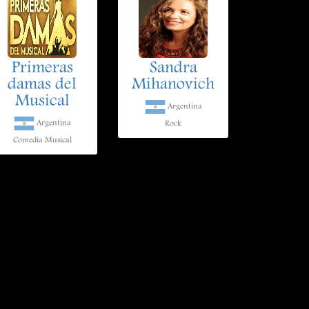
Primeras
Sandra
damas del
Mihanovich
Musical
Argentina
Argentina
Rock
Comedia Musical