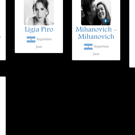
Ligia Piro
Mihanovich -
o
Mihanovich
Argentina
Argentina
Jazz
Jazz