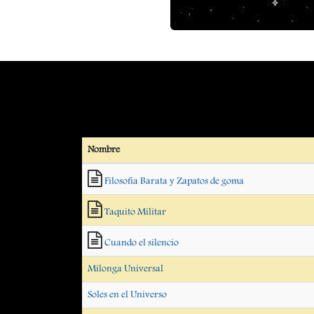
Nombre
Filosofia Barata y Zapatos de goma
Taquito Militar
Cuando el silencio
Milonga Universal
Soles en el Universo