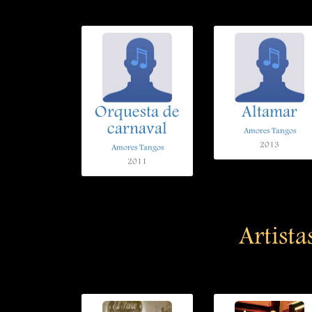
Orquesta de
Altamar
carnaval
Amores Tangos
2013
Amores Tangos
2011
Artista