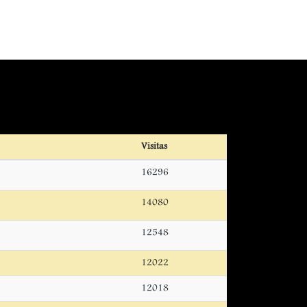
Visitas
16296
14080
12548
12022
12018