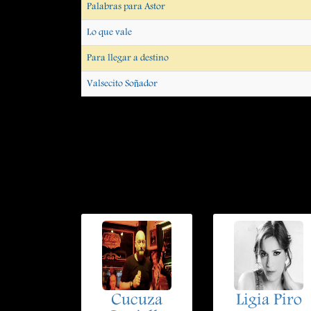
Palabras para Astor
Lo que vale
Para llegar a destino
Valsecito Soñador
Cucuza
Ligia Piro