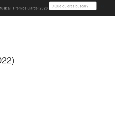
usical
Premios Gardel 2026
022)