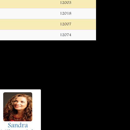
12003
12018
12007
12074
Sandra