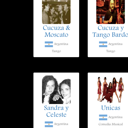
Cucuza &
Cucuza y
Moscato
Tango Bard
Argentina
Argentina
Tango
Tango
Sandra y
Unicas
Celeste
Argentina
Argentina
Comedia Musical