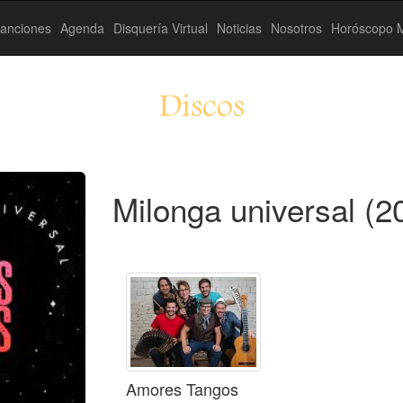
anciones
Agenda
Disquería Virtual
Noticias
Nosotros
Horóscopo M
Discos
Milonga universal (2
Amores Tangos