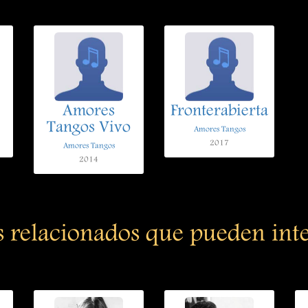
Amores
Fronterabierta
Tangos Vivo
Amores Tangos
2017
Amores Tangos
2014
s relacionados que pueden int