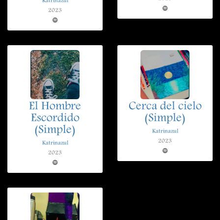
Katrinazul
2023
El Hombre
Cerca del cielo
Escordido
(Simple)
(Simple)
Katrinazul
2023
Katrinazul
2023