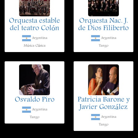
Orquesta estable
Orquesta Nac. J.
del teatro Colón
de Dios Filiberto
Argentina
Argentina
Música Clásica
Tango
Osvaldo Piro
Patricia Barone y
Javier González
Argentina
Argentina
Tango
Tango