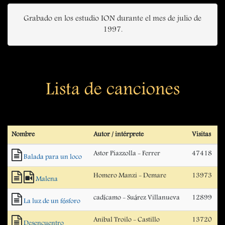
Grabado en los estudio ION durante el mes de julio de
1997.
Lista de canciones
Nombre
Autor / intérprete
Visitas
Astor Piazzolla - Ferrer
47418
Balada para un loco
Homero Manzi - Demare
13973
Malena
cadícamo - Suárez Villanueva
12899
La luz de un fósforo
Anibal Troilo - Castillo
13720
Desencuentro