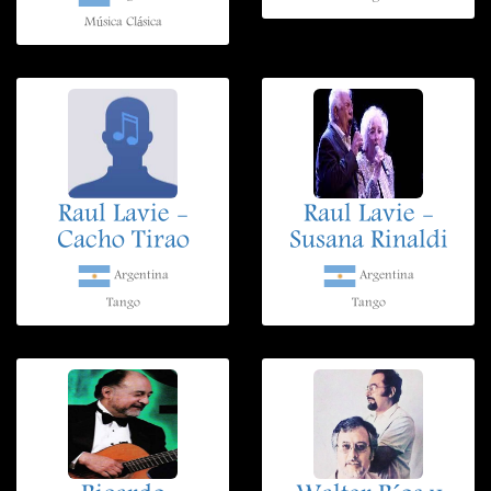
Música Clásica
Raul Lavie -
Raul Lavie -
Cacho Tirao
Susana Rinaldi
Argentina
Argentina
Tango
Tango