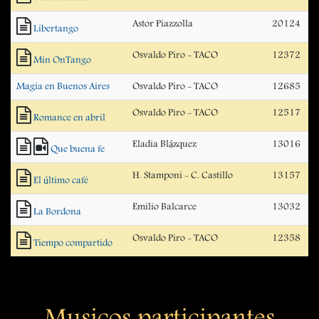
Astor Piazzolla
20124
Libertango
Osvaldo Piro - TACO
12372
Min OnTango
Magia en Buenos Aires
Osvaldo Piro - TACO
12685
Osvaldo Piro - TACO
12517
Romance en abril
Eladia Blázquez
13016
Que buena fe
H. Stamponi - C. Castillo
13157
El último café
Emilio Balcarce
13032
La Bordona
Osvaldo Piro - TACO
12358
Tiempo compartido