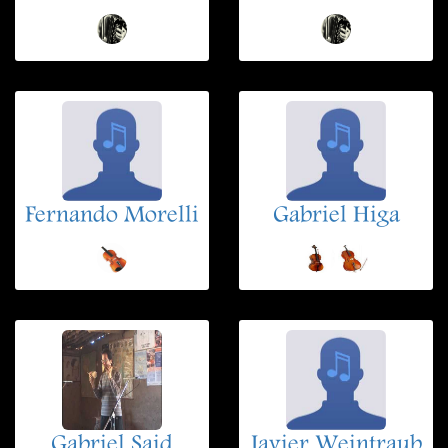
Fernando Morelli
Gabriel Higa
Gabriel Said
Javier Weintraub