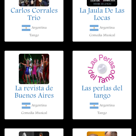
Carlos Corrales
La Jaula De Las
Trio
Locas
Argentina
Argentina
Tango
Comedia Musical
La revista de
Las perlas del
Buenos Aires
tango
Argentina
Argentina
Comedia Musical
Tango