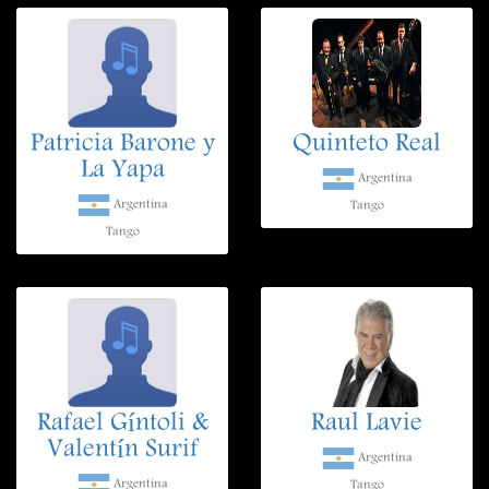
Patricia Barone y
Quinteto Real
La Yapa
Argentina
Argentina
Tango
Tango
Rafael Gíntoli &
Raul Lavie
Valentín Surif
Argentina
Argentina
Tango