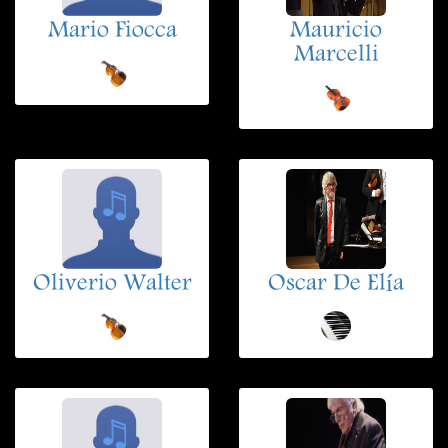
Mario Fiocca
Mauricio
Marcelli
Oliverio Walter
Oscar De Elía