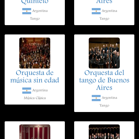
Quinteto
Aires
Argentina
Argentina
Tango
Tango
Orquesta de
Orquesta del
música sin edad
tango de Buenos
Aires
Argentina
Argentina
Música Clásica
Tango