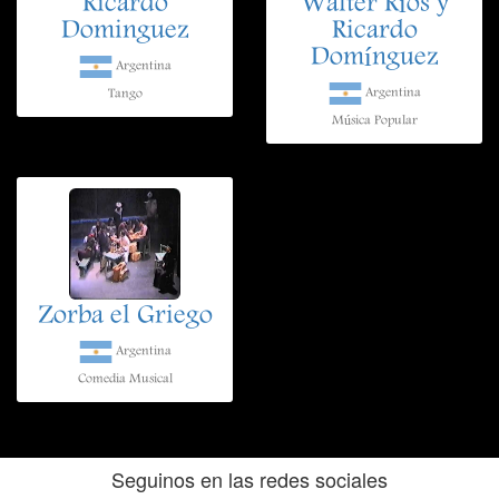
Ricardo
Walter Ríos y
Dominguez
Ricardo
Domínguez
Argentina
Argentina
Tango
Música Popular
Zorba el Griego
Argentina
Comedia Musical
Seguinos en las redes sociales