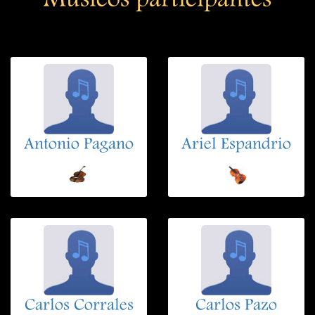
Musicos participantes
Antonio Pagano
Ariel Espandrio
Carlos Corrales
Carlos Pazo