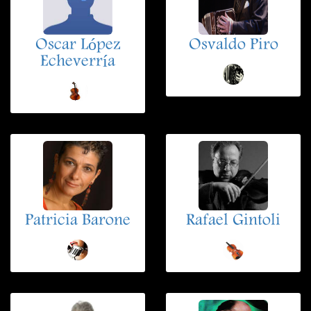
Oscar López
Osvaldo Piro
Echeverría
Patricia Barone
Rafael Gintoli