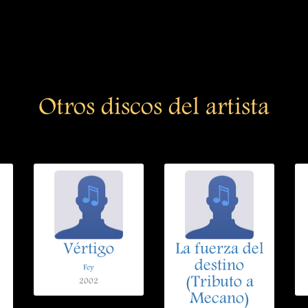
Otros discos del artista
Vértigo
La fuerza del
destino
Fey
(Tributo a
2002
Mecano)