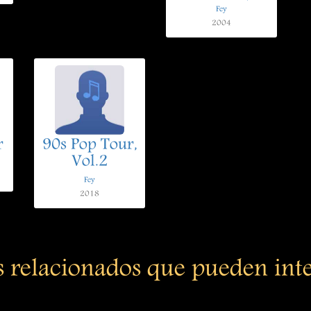
Fey
2004
r
90s Pop Tour,
Vol.2
Fey
2018
s relacionados que pueden int