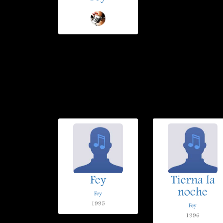
Fey
Tierna la
noche
Fey
1995
Fey
1996