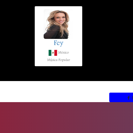
Fey
México
Música Popular