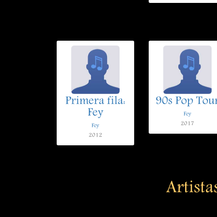
Primera fila:
90s Pop Tou
Fey
Fey
2017
Fey
2012
Artista