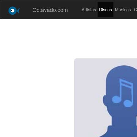
Octavado.com
Artistas
Discos
Músicos
C