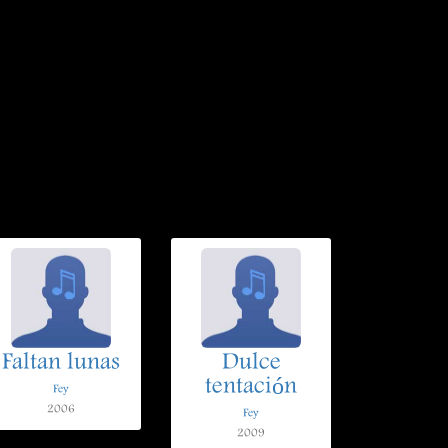
Faltan lunas
Dulce
tentación
Fey
2006
Fey
2009