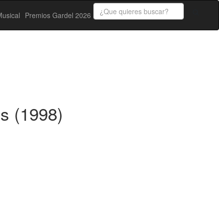
usical
Premios Gardel 2026
os (1998)