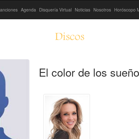
anciones
Agenda
Disquería Virtual
Noticias
Nosotros
Horóscopo M
Discos
El color de los sueñ