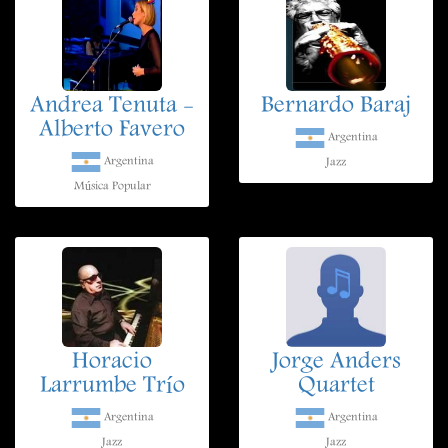
Andrea Tenuta -
Bernardo Baraj
Alberto Favero
Argentina
Argentina
Jazz
Música Popular
Horacio
Jorge Anders
Larrumbe Trío
Quartet
Argentina
Argentina
Jazz
Jazz