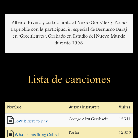
Alberto Favero y su trío junto al Negro González y Pocho
Lapuoble con la participación especial de Bernardo Baraj
en "Greenleaves". Grabado en Estudio del Nuevo Mundo
durante 1993.
Lista de canciones
Nombre
Autor / intérprete
Visitas
George e Ira Gershwin
12611
Love is here to stay
Porter
12855
What is this thing Called