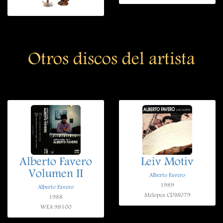
Otros discos del artista
Alberto Favero
Leiv Motiv
Volumen II
Alberto Favero
1989
Alberto Favero
Melopea CDM079
1988
WEA 98100