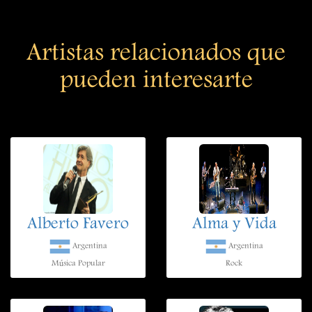
Artistas relacionados que
pueden interesarte
Alberto Favero
Alma y Vida
Argentina
Argentina
Música Popular
Rock