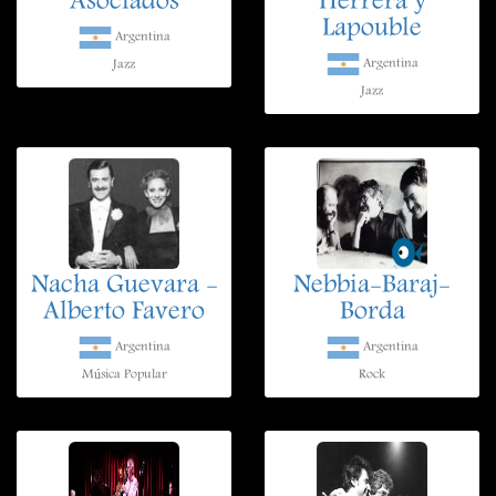
Asociados
Herrera y
Lapouble
Argentina
Argentina
Jazz
Jazz
Nacha Guevara -
Nebbia-Baraj-
Alberto Favero
Borda
Argentina
Argentina
Música Popular
Rock