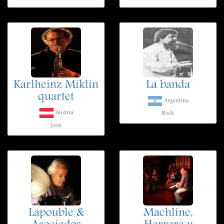
Karlheinz Miklin
La banda
quartet
Argentina
Austria
Rock
Jazz
Lapouble &
Machline,