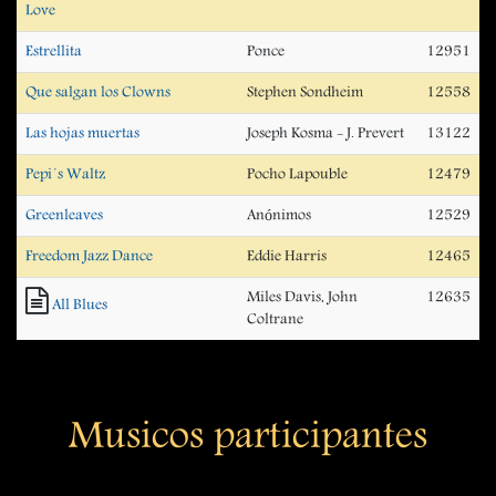
Love
Estrellita
Ponce
12951
Que salgan los Clowns
Stephen Sondheim
12558
Las hojas muertas
Joseph Kosma - J. Prevert
13122
Pepi´s Waltz
Pocho Lapouble
12479
Greenleaves
Anónimos
12529
Freedom Jazz Dance
Eddie Harris
12465
Miles Davis, John
12635
All Blues
Coltrane
Musicos participantes