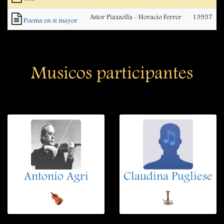
Astor Piazzolla - Horacio Ferrer
13957
Poema en si mayor
Musicos participantes
Antonio Agri
Claudina Pugliese