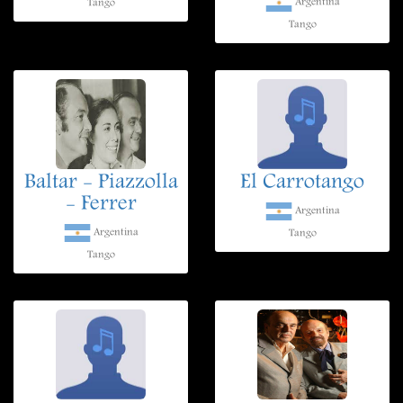
Argentina
Tango
Tango
Baltar - Piazzolla
El Carrotango
- Ferrer
Argentina
Argentina
Tango
Tango