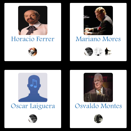
Horacio Ferrer
Mariano Mores
Oscar Laiguera
Osvaldo Montes