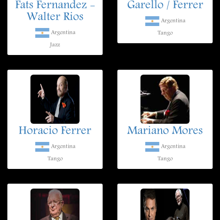
Fats Fernandez -
Garello / Ferrer
Walter Rios
Argentina
Argentina
Tango
Jazz
Horacio Ferrer
Mariano Mores
Argentina
Argentina
Tango
Tango