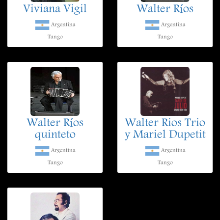
Viviana Vigil
Walter Ríos
Argentina
Argentina
Tango
Tango
Walter Ríos
Walter Rios Trio
quinteto
y Mariel Dupetit
Argentina
Argentina
Tango
Tango