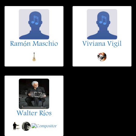
Ramón Maschio
Viviana Vigil
Walter Ríos