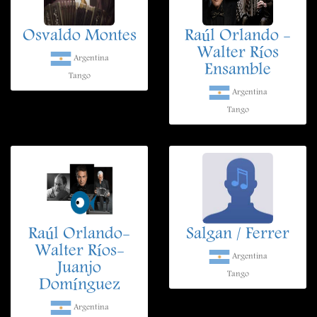
Osvaldo Montes
Raúl Orlando -
Walter Ríos
Argentina
Ensamble
Tango
Argentina
Tango
Raúl Orlando-
Salgan / Ferrer
Walter Ríos-
Argentina
Juanjo
Tango
Domínguez
Argentina