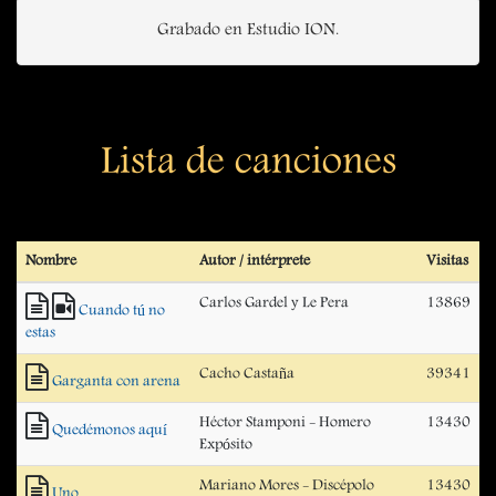
Grabado en Estudio ION.
Lista de canciones
Nombre
Autor / intérprete
Visitas
Carlos Gardel y Le Pera
13869
Cuando tú no
estas
Cacho Castaña
39341
Garganta con arena
Héctor Stamponi - Homero
13430
Quedémonos aquí
Expósito
Mariano Mores - Discépolo
13430
Uno