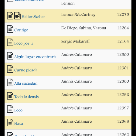
Lennon
Lennon/McCartney
12275
Helter Skelter
De Diego, Sabina, Varona
12264
Contigo
Sergio Makaroff
12164
Loco por ti
Andrés Calamaro
12300
Algún lugar encontraré
Andrés Calamaro
12301
Carne picada
Andrés Calamaro
12300
Alta suciedad
Andrés Calamaro
12296
Todo lo demás
Andrés Calamaro
12397
Loco
Andrés Calamaro
12368
Flaca
Andrés Calamaro
12262