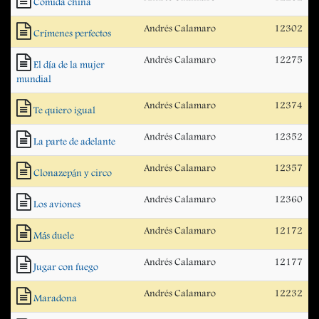
Comida china
Andrés Calamaro
12302
Crímenes perfectos
Andrés Calamaro
12275
El día de la mujer
mundial
Andrés Calamaro
12374
Te quiero igual
Andrés Calamaro
12352
La parte de adelante
Andrés Calamaro
12357
Clonazepán y circo
Andrés Calamaro
12360
Los aviones
Andrés Calamaro
12172
Más duele
Andrés Calamaro
12177
Jugar con fuego
Andrés Calamaro
12232
Maradona