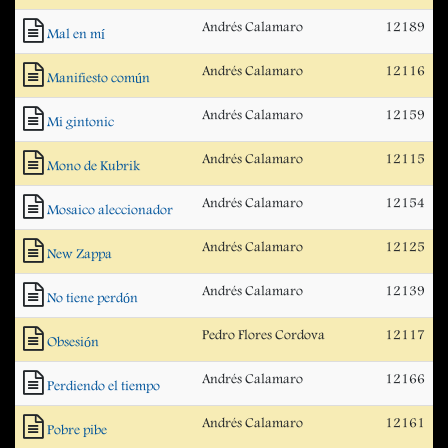
Andrés Calamaro
12189
Mal en mí
Andrés Calamaro
12116
Manifiesto común
Andrés Calamaro
12159
Mi gintonic
Andrés Calamaro
12115
Mono de Kubrik
Andrés Calamaro
12154
Mosaico aleccionador
Andrés Calamaro
12125
New Zappa
Andrés Calamaro
12139
No tiene perdón
Pedro Flores Cordova
12117
Obsesión
Andrés Calamaro
12166
Perdiendo el tiempo
Andrés Calamaro
12161
Pobre pibe