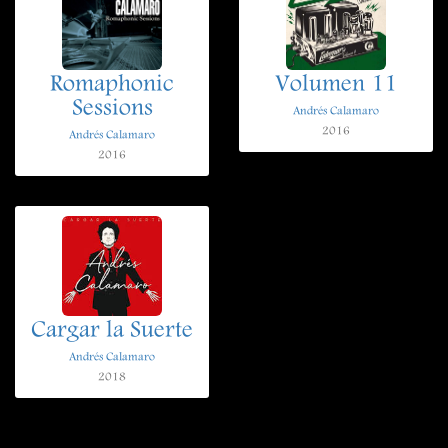
Romaphonic
Volumen 11
Sessions
Andrés Calamaro
2016
Andrés Calamaro
2016
Cargar la Suerte
Andrés Calamaro
2018