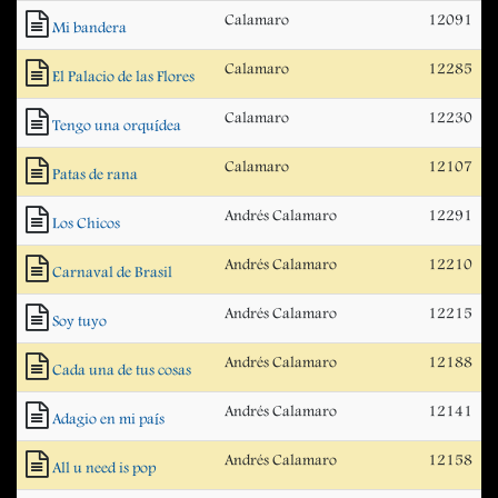
Calamaro
12091
Mi bandera
Calamaro
12285
El Palacio de las Flores
Calamaro
12230
Tengo una orquídea
Calamaro
12107
Patas de rana
Andrés Calamaro
12291
Los Chicos
Andrés Calamaro
12210
Carnaval de Brasil
Andrés Calamaro
12215
Soy tuyo
Andrés Calamaro
12188
Cada una de tus cosas
Andrés Calamaro
12141
Adagio en mi país
Andrés Calamaro
12158
All u need is pop