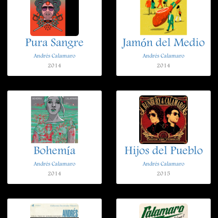
Pura Sangre
Jamón del Medio
Andrés Calamaro
Andrés Calamaro
2014
2014
Bohemía
Hijos del Pueblo
Andrés Calamaro
Andrés Calamaro
2014
2015