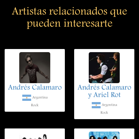
Artistas relacionados que
pueden interesarte
Andrés Calamaro
Andrés Calamaro
y Ariel Rot
Argentina
Argentina
Rock
Rock