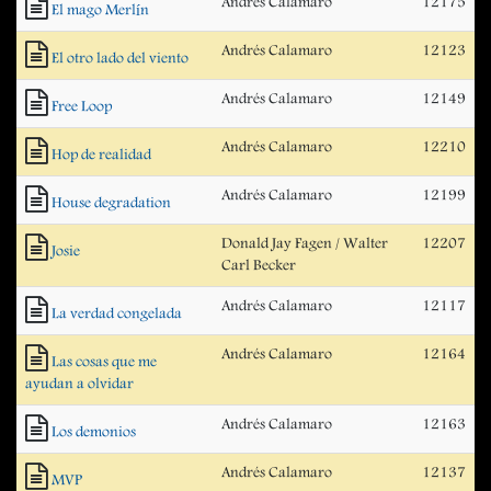
Andrés Calamaro
12175
El mago Merlín
Andrés Calamaro
12123
El otro lado del viento
Andrés Calamaro
12149
Free Loop
Andrés Calamaro
12210
Hop de realidad
Andrés Calamaro
12199
House degradation
Donald Jay Fagen / Walter
12207
Josie
Carl Becker
Andrés Calamaro
12117
La verdad congelada
Andrés Calamaro
12164
Las cosas que me
ayudan a olvidar
Andrés Calamaro
12163
Los demonios
Andrés Calamaro
12137
MVP