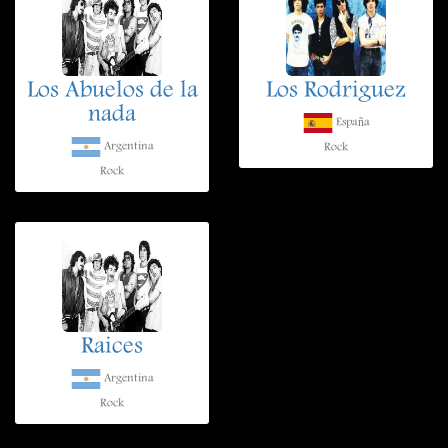
Los Abuelos de la
Los Rodriguez
nada
España
Argentina
Rock
Rock
Raices
Argentina
Rock