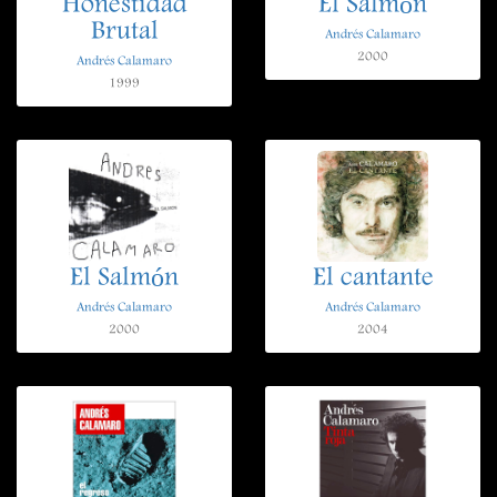
Honestidad
El Salmón
Brutal
Andrés Calamaro
2000
Andrés Calamaro
1999
El Salmón
El cantante
Andrés Calamaro
Andrés Calamaro
2000
2004