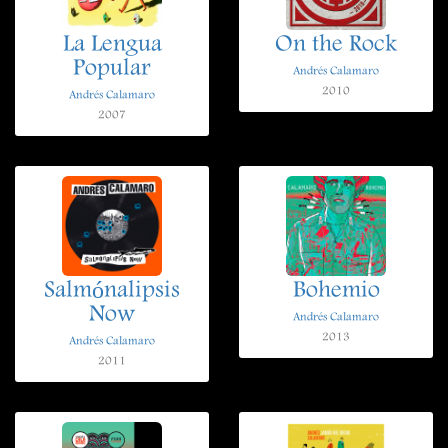
La Lengua
On the Rock
Popular
Andrés Calamaro
2010
Andrés Calamaro
2007
Salmónalipsis
Bohemio
Now
Andrés Calamaro
2013
Andrés Calamaro
2011