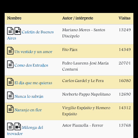
Nombre
Autor / intérprete
Visitas
Mariano Mores - Santos
13249
Cafetín de Buenos
Discépolo
Aires
Fito Páez
14349
Un vestido y un amor
Pedro Laurenz-José María
20701
Como dos Extraños
Contursi
Carlos Gardel y Le Pera
16080
El día que me quieras
Norberto Pappo Napolitano
12690
Nunca lo sabrán
Virgilio Expósito y Homero
14312
Naranjo en flor
Expósito
Astor Piazzolla - Ferrer
13768
Milonga del
trovador