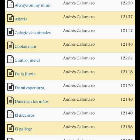
Andrés Calamaro
12259
Always on my mind
Andrés Calamaro
12137
Astoria
Andrés Calamaro
12117
Colegio de animales
Andrés Calamaro
12146
Cookie man
Andrés Calamaro
12202
Cuatro jinetes
Andrés Calamaro
12118
De la lluvia
Andrés Calamaro
12170
De mi esperanza
Andrés Calamaro
12140
Duermen los niños
Andrés Calamaro
12140
El ascensor
Andrés Calamaro
12198
El gallego