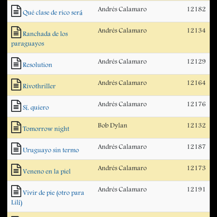
Andrés Calamaro
12182
Qué clase de rico será
Andrés Calamaro
12134
Ranchada de los
paraguayos
Andrés Calamaro
12129
Resolution
Andrés Calamaro
12164
Rivothriller
Andrés Calamaro
12176
Sí, quiero
Bob Dylan
12132
Tomorrow night
Andrés Calamaro
12187
Uruguayo sin termo
Andrés Calamaro
12173
Veneno en la piel
Andrés Calamaro
12191
Vivir de pie (otro para
Lilí)