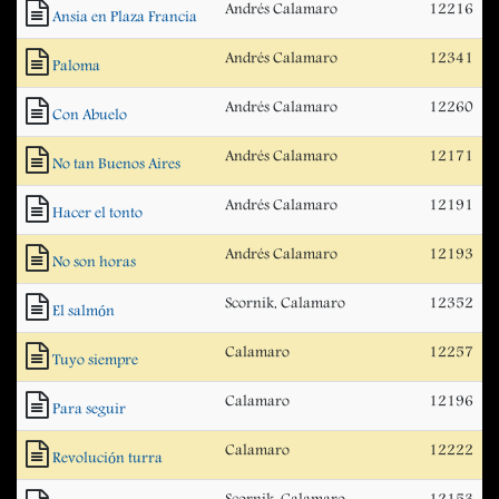
Andrés Calamaro
12216
Ansia en Plaza Francia
Andrés Calamaro
12341
Paloma
Andrés Calamaro
12260
Con Abuelo
Andrés Calamaro
12171
No tan Buenos Aires
Andrés Calamaro
12191
Hacer el tonto
Andrés Calamaro
12193
No son horas
Scornik, Calamaro
12352
El salmón
Calamaro
12257
Tuyo siempre
Calamaro
12196
Para seguir
Calamaro
12222
Revolución turra