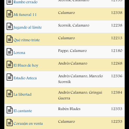
Scornik, Calamaro
12153
Rumbo errado
Calamaro
12338
Mi funeral 11
Scornik, Calamaro
12238
Jugando al límite
Calamaro
12213
Qué ritmo triste
Pappo, Calamaro
12180
Lorena
Andrés Calamaro
12268
El Blues de hoy
Andrés Calamaro, Marcelo
12336
Estadio Azteca
Scornik
Andrés Calamaro, Gringui
12384
La libertad
Guerra
Rubén Blades
12353
El cantante
Calamaro
12253
Corazón en venta