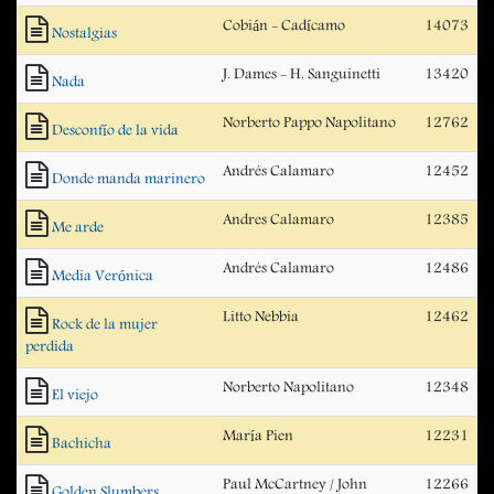
Cobián - Cadícamo
14073
Nostalgias
J. Dames - H. Sanguinetti
13420
Nada
Norberto Pappo Napolitano
12762
Desconfío de la vida
Andrés Calamaro
12452
Donde manda marinero
Andres Calamaro
12385
Me arde
Andrés Calamaro
12486
Media Verónica
Litto Nebbia
12462
Rock de la mujer
perdida
Norberto Napolitano
12348
El viejo
María Pien
12231
Bachicha
Paul McCartney / John
12266
Golden Slumbers