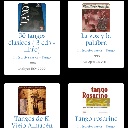
50 tangos
La voz y la
clasicos ( 3 cds +
palabra
libro)
Intérpretes varios - Tango
1995
Intérpretes varios - Tango
Melopea CDM102
1995
Melopea BSM2000
Tangos de El
Tango rosarino
Viejo Almacén
Intérpretes varios - Tango