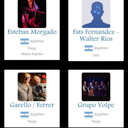
Esteban Morgado
Fats Fernandez -
Walter Rios
Argentina
Argentina
Tango
Música Popular
Jazz
Garello / Ferrer
Grupo Volpe
Argentina
Argentina
Tango
Tango