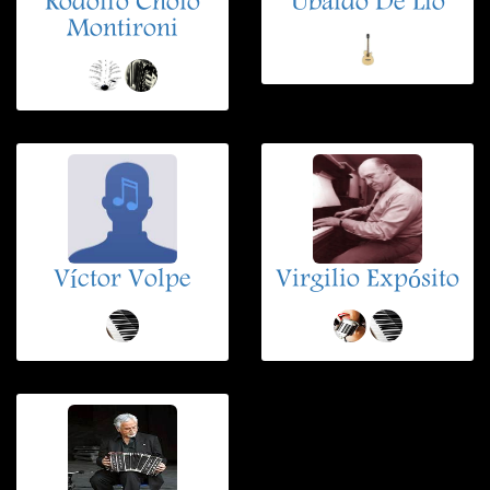
Rodolfo Cholo
Ubaldo De Lio
Montironi
Víctor Volpe
Virgilio Expósito