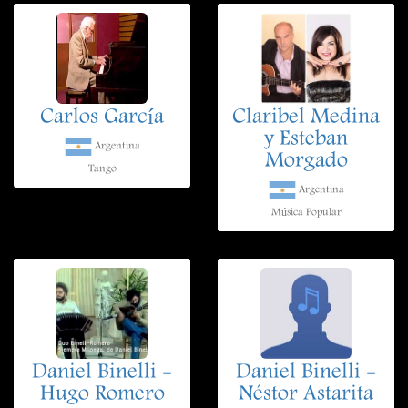
Carlos García
Claribel Medina
y Esteban
Argentina
Morgado
Tango
Argentina
Música Popular
Daniel Binelli -
Daniel Binelli -
Hugo Romero
Néstor Astarita