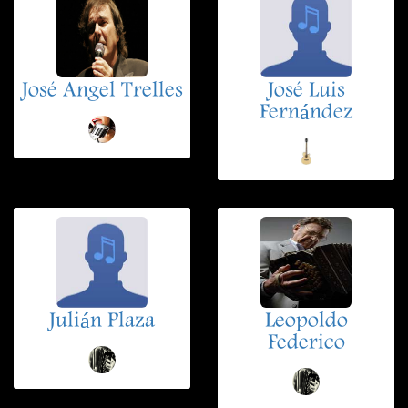
José Angel Trelles
José Luis
Fernández
Julián Plaza
Leopoldo
Federico