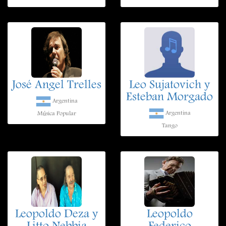
José Angel Trelles
Leo Sujatovich y
Esteban Morgado
Argentina
Argentina
Música Popular
Tango
Leopoldo Deza y
Leopoldo