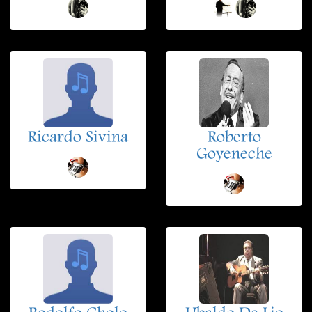
Ricardo Sivina
Roberto
Goyeneche