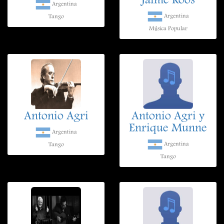
Jaime Roos
Argentina
Argentina
Tango
Música Popular
Antonio Agri
Antonio Agri y
Enrique Munne
Argentina
Argentina
Tango
Tango