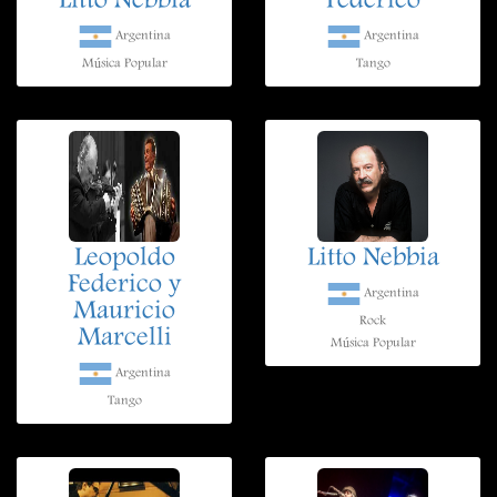
Litto Nebbia
Federico
Argentina
Argentina
Música Popular
Tango
Leopoldo
Litto Nebbia
Federico y
Argentina
Mauricio
Rock
Marcelli
Música Popular
Argentina
Tango