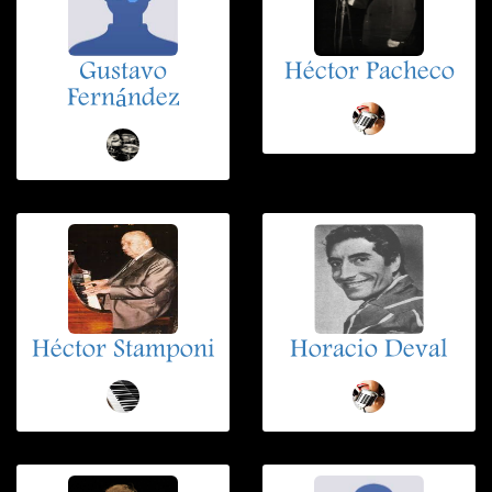
Gustavo
Héctor Pacheco
Fernández
Héctor Stamponi
Horacio Deval