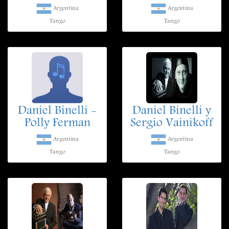
Argentina
Argentina
Tango
Tango
Daniel Binelli -
Daniel Binelli y
Polly Ferman
Sergio Vainikoff
Argentina
Argentina
Tango
Tango