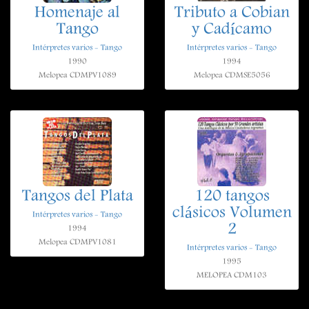
Homenaje al
Tributo a Cobian
Tango
y Cadícamo
Intérpretes varios - Tango
Intérpretes varios - Tango
1990
1994
Melopea CDMPV1089
Melopea CDMSE5056
Tangos del Plata
120 tangos
clásicos Volumen
Intérpretes varios - Tango
2
1994
Melopea CDMPV1081
Intérpretes varios - Tango
1995
MELOPEA CDM103