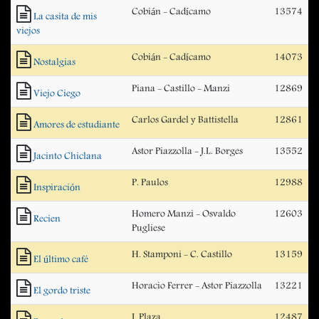
Cobián - Cadícamo
13574
La casita de mis
viejos
Cobián - Cadícamo
14073
Nostalgias
Piana - Castillo - Manzi
12869
Viejo Ciego
Carlos Gardel y Battistella
12861
Amores de estudiante
Astor Piazzolla - J.L. Borges
13552
Jacinto Chiclana
P. Paulos
12988
Inspiración
Homero Manzi - Osvaldo
12603
Recien
Pugliese
H. Stamponi - C. Castillo
13159
El último café
Horacio Ferrer - Astor Piazzolla
13221
El gordo triste
J. Plaza
12487