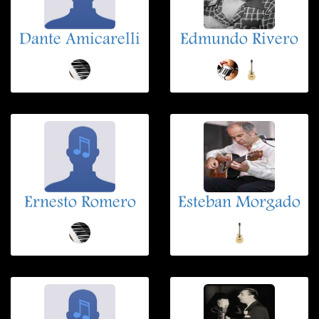
Dante Amicarelli
Edmundo Rivero
Ernesto Romero
Esteban Morgado