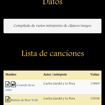
Datos
Compilado de varios intérpretes de clásicos tangos.
Lista de canciones
Nombre
Autor / intérprete
Visitas
Carlos Gardel y Le Pera
13869
Cuando tú no
estas
Carlos Gardel y Le Pera
13036
Rubias de New York