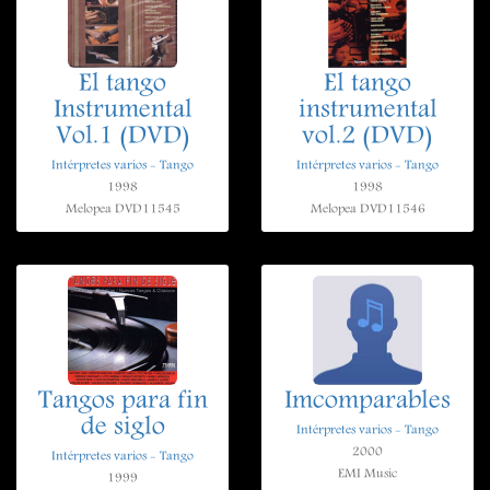
El tango
El tango
Instrumental
instrumental
Vol.1 (DVD)
vol.2 (DVD)
Intérpretes varios - Tango
Intérpretes varios - Tango
1998
1998
Melopea DVD11545
Melopea DVD11546
Tangos para fin
Imcomparables
de siglo
Intérpretes varios - Tango
2000
Intérpretes varios - Tango
EMI Music
1999