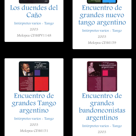
Los duendes del
Encuentro de
Caño
grandes nuevo
tango argentino
Intérpretes varios - Tango
2003
Intérpretes varios - Tango
Melopea CDMPV1148
2003
Melopea CDM159
Encuentro de
Encuentro de
grandes Tango
grandes
argentino
bandoneonistas
argentinos
Intérpretes varios - Tango
2003
Intérpretes varios - Tango
Melopea CDM151
2003