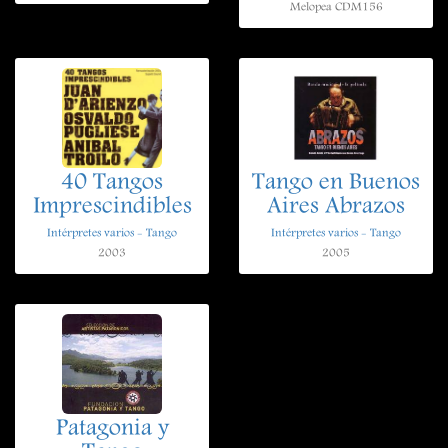
Melopea CDM156
40 Tangos
Tango en Buenos
Imprescindibles
Aires Abrazos
Intérpretes varios - Tango
Intérpretes varios - Tango
2003
2005
Patagonia y