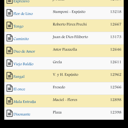
Expresivo
Stamponi - Expósito
13218
Flor de Lino
Roberto Pérez Prechi
12667
Tengo
Juan de Dios Filiberto
13173
Caminito
Astor Piazzolla
12646
Duo de Amor
Grela
12611
Viejo Baldío
V. y H. Expósito
12962
Fangal
Fresedo
12566
El once
Maciel - Flores
12898
Mala Entraña
Plaza
12398
Disonante