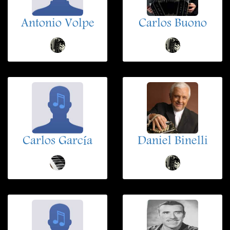
Antonio Volpe
Carlos Buono
Carlos García
Daniel Binelli