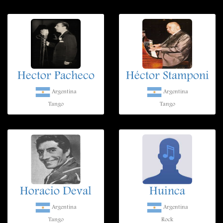
Hector Pacheco
Héctor Stamponi
Argentina
Argentina
Tango
Tango
Horacio Deval
Huinca
Argentina
Argentina
Tango
Rock