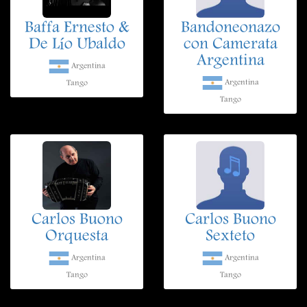
Baffa Ernesto &
Bandoneonazo
De Lío Ubaldo
con Camerata
Argentina
Argentina
Argentina
Tango
Tango
Carlos Buono
Carlos Buono
Orquesta
Sexteto
Argentina
Argentina
Tango
Tango