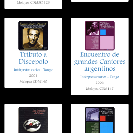
Melopea CDMSE5123
Tributo a
Encuentro de
Discepolo
grandes Cantores
argentinos
Intérpretes varios - Tango
2001
Intérpretes varios - Tango
Melopea CDM140
2003
Melopea CDM147