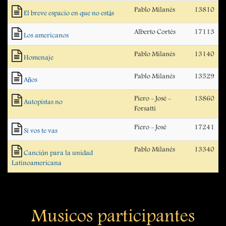
Pablo Milanés
13810
El breve espacio en que no estás
Alberto Cortés
17113
Los americanos
Pablo Milanés
13140
Homenaje
Pablo Milanés
13529
Años
Piero - José -
13860
Autopistas no
Forsatti
Piero - José
17241
Si vos te vas
Pablo Milanés
13340
Canción para la unidad
Latinoamericana
Musicos participantes