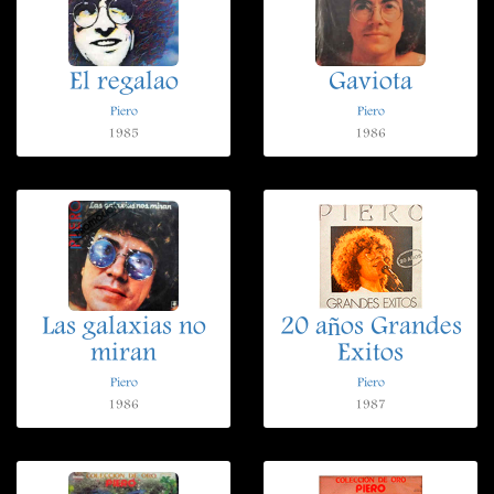
El regalao
Gaviota
Piero
Piero
1985
1986
Las galaxias no
20 años Grandes
miran
Exitos
Piero
Piero
1986
1987