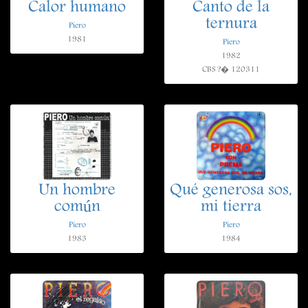
Calor humano
Canto de la
ternura
Piero
1981
Piero
1982
CBS ?� 120311
Un hombre
Qué generosa sos,
común
mi tierra
Piero
Piero
1983
1984