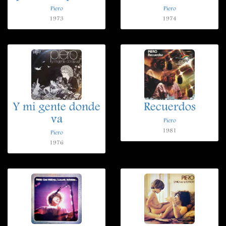
Piero
Piero
1973
1974
Y mi gente donde
Recuerdos
va
Piero
1981
Piero
1976