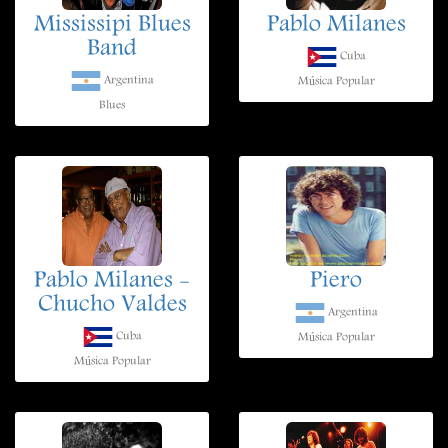
Mississipi Blues
Pablo Milanes
Band
Cuba
Argentina
Música Popular
Blues
Pablo Milanes -
Piero
Chucho Valdes
Argentina
Cuba
Música Popular
Música Popular