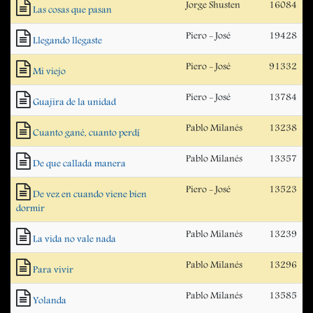
Jorge Shusten
16084
Las cosas que pasan
Piero - José
19428
Llegando llegaste
Piero - José
91332
Mi viejo
Piero - José
13784
Guajira de la unidad
Pablo Milanés
13238
Cuanto gané, cuanto perdí
Pablo Milanés
13357
De que callada manera
Piero - José
13523
De vez en cuando viene bien
dormir
Pablo Milanés
13239
La vida no vale nada
Pablo Milanés
13296
Para vivir
Pablo Milanés
13585
Yolanda