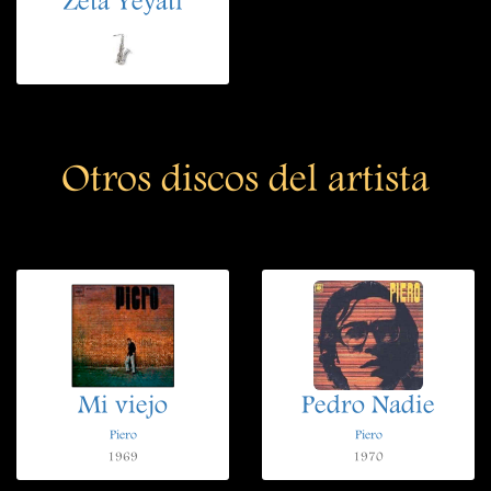
Zeta Yeyati
Otros discos del artista
Mi viejo
Pedro Nadie
Piero
Piero
1969
1970