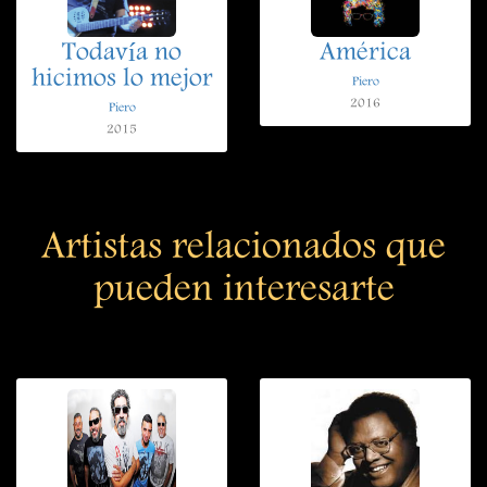
Todavía no
América
hicimos lo mejor
Piero
2016
Piero
2015
Artistas relacionados que
pueden interesarte