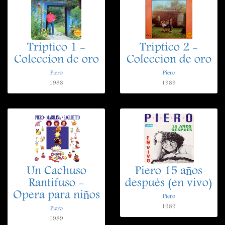
Triptico 1 -
Triptico 2 -
Coleccion de oro
Coleccion de oro
Piero
Piero
1988
1989
Un Cachuso
Piero 15 años
Rantifuso -
después (en vivo)
Opera para niños
Piero
1989
Piero
1989