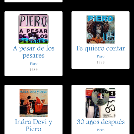
A pesar de los
Te quiero contar
pesares
Piero
1993
Piero
1989
Indra Devi y
30 años después
Piero
Piero