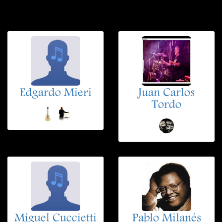
Edgardo Mieri
Juan Carlos
Tordo
Miguel Cuccietti
Pablo Milanés