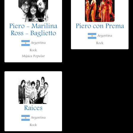
Piero - Marilina
Piero con Prema
Ross - Baglietto
Argentina
Argentina
Rock
Rock
Música Popular
Raices
Argentina
Rock