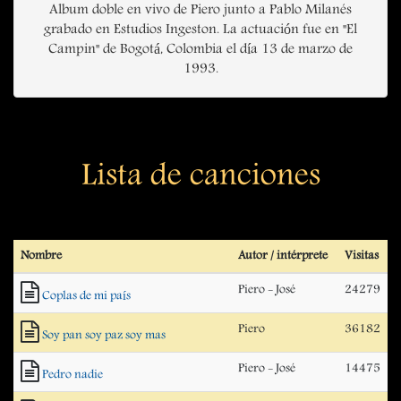
Album doble en vivo de Piero junto a Pablo Milanés
grabado en Estudios Ingeston. La actuación fue en "El
Campin" de Bogotá, Colombia el día 13 de marzo de
1993.
Lista de canciones
Nombre
Autor / intérprete
Visitas
Piero - José
24279
Coplas de mi país
Piero
36182
Soy pan soy paz soy mas
Piero - José
14475
Pedro nadie