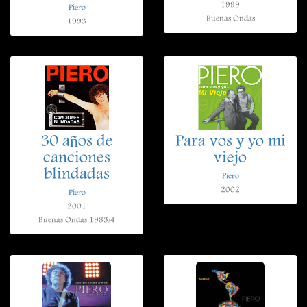
1999
Piero
Buenas Ondas
1993
30 años de
Para vos y yo mi
canciones
viejo
blindadas
Piero
2002
Piero
2001
Buenas Ondas 1983/4