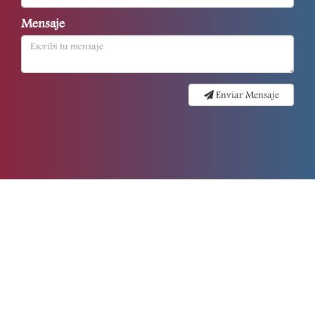
Mensaje
Enviar Mensaje