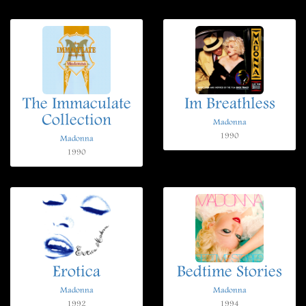
The Immaculate
Im Breathless
Collection
Madonna
1990
Madonna
1990
Erotica
Bedtime Stories
Madonna
Madonna
1992
1994