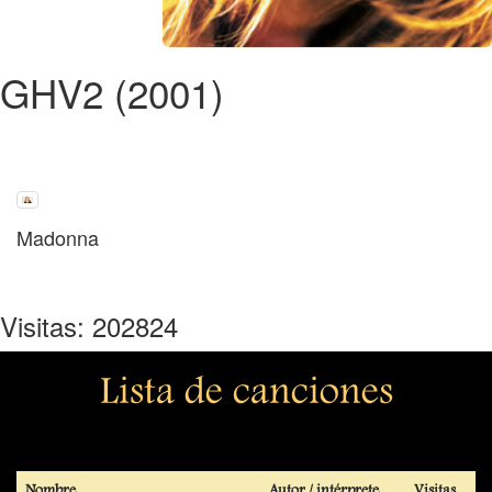
GHV2 (2001)
Madonna
Visitas: 202824
Lista de canciones
Nombre
Autor / intérprete
Visitas