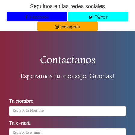
Seguinos en las redes sociales
Facebook
Twitter
Instagram
Contactanos
Esperamos tu mensaje. Gracias!
Tu nombre
Tu e-mail