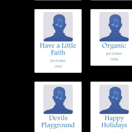
Have a Little
Organic
Faith
Joe Cocker
1996
Joe Cocker
1994
Devils
Happy
Playground
Holidays