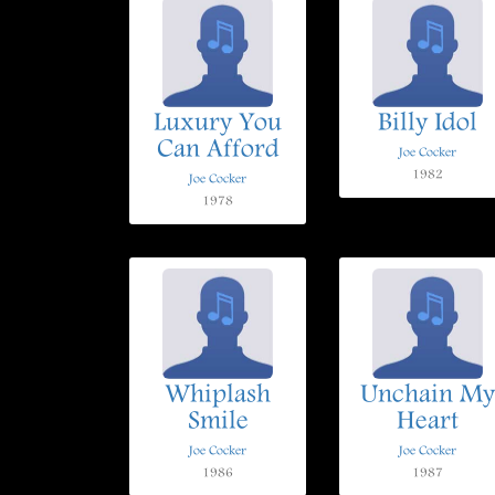
Luxury You
Billy Idol
Can Afford
Joe Cocker
1982
Joe Cocker
1978
Whiplash
Unchain My
Smile
Heart
Joe Cocker
Joe Cocker
1986
1987