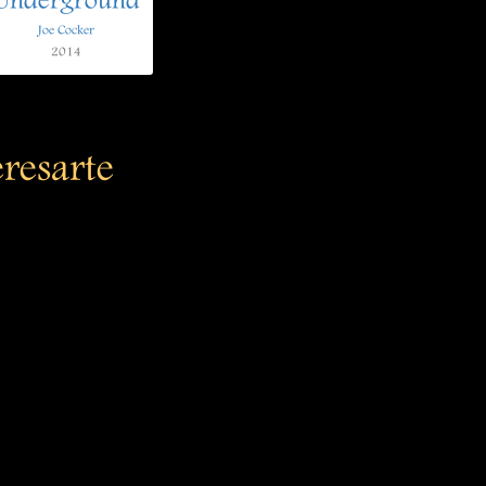
Underground
Joe Cocker
2014
eresarte