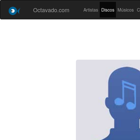
Octavado.com
Artistas
Discos
Músicos
C