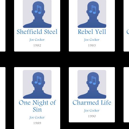
Sheffield Steel
Rebel Yell
Joe Cocker
Joe Cocker
1982
1983
One Night of
Charmed Life
Sin
Joe Cocker
1990
Joe Cocker
1989