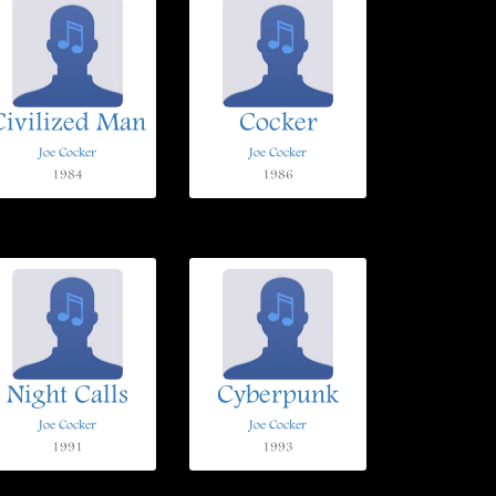
Civilized Man
Cocker
Joe Cocker
Joe Cocker
1984
1986
Night Calls
Cyberpunk
Joe Cocker
Joe Cocker
1991
1993