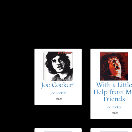
Joe Cocker!
With a Littl
Help from M
Joe Cocker
Friends
1969
Joe Cocker
1969