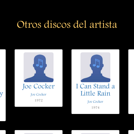
Otros discos del artista
e
Joe Cocker
I Can Stand a
y
Little Rain
Joe Cocker
1972
Joe Cocker
1974