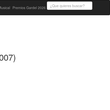
usical
Premios Gardel 2026
007)