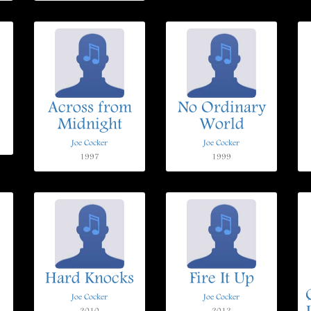
Across from
No Ordinary
Midnight
World
Joe Cocker
Joe Cocker
1997
1999
Hard Knocks
Fire It Up
Joe Cocker
Joe Cocker