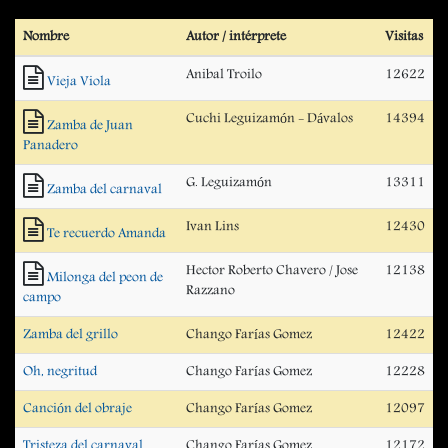
Nombre
Autor / intérprete
Visitas
Anibal Troilo
12622
Vieja Viola
Cuchi Leguizamón - Dávalos
14394
Zamba de Juan
Panadero
G. Leguizamón
13311
Zamba del carnaval
Ivan Lins
12430
Te recuerdo Amanda
Hector Roberto Chavero / Jose
12138
Milonga del peon de
Razzano
campo
Zamba del grillo
Chango Farías Gomez
12422
Oh, negritud
Chango Farías Gomez
12228
Canción del obraje
Chango Farías Gomez
12097
Tristeza del carnaval
Chango Farías Gomez
12172