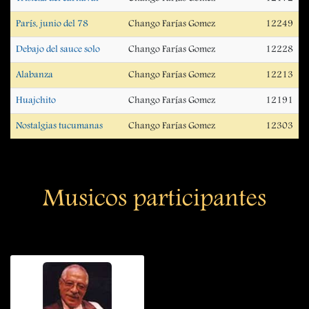
París, junio del 78
Chango Farías Gomez
12249
Debajo del sauce solo
Chango Farías Gomez
12228
Alabanza
Chango Farías Gomez
12213
Huajchito
Chango Farías Gomez
12191
Nostalgias tucumanas
Chango Farías Gomez
12303
Musicos participantes