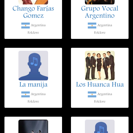
Chango Farías
Grupo Vocal
Gomez
Argentino
Argentina
Argentina
Folclore
Folclore
La manija
Los Huanca Hua
Argentina
Argentina
Folclore
Folclore