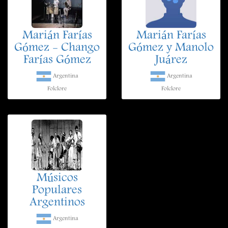
Marián Farías
Marián Farías
Gómez - Chango
Gómez y Manolo
Farías Gómez
Juárez
Argentina
Argentina
Folclore
Folclore
Músicos
Populares
Argentinos
Argentina