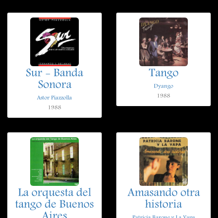
Sur - Banda
Tango
Sonora
Dyango
1988
Astor Piazzolla
1988
La orquesta del
Amasando otra
tango de Buenos
historia
Aires
Patricia Barone y La Yapa