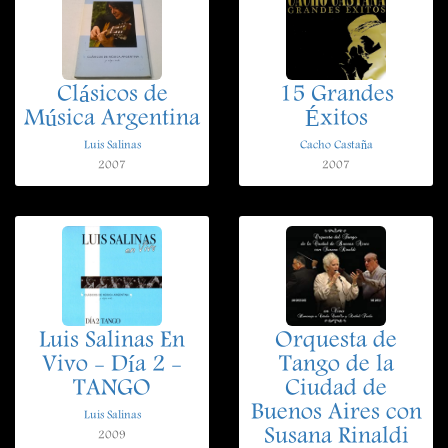
Clásicos de
15 Grandes
Música Argentina
Éxitos
Luis Salinas
Cacho Castaña
2007
2007
Luis Salinas En
Orquesta de
Vivo - Día 2 -
Tango de la
TANGO
Ciudad de
Buenos Aires con
Luis Salinas
Susana Rinaldi
2009