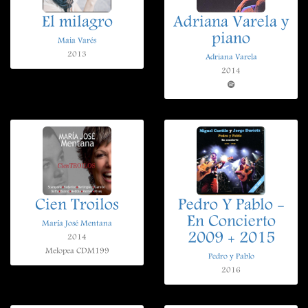
El milagro
Adriana Varela y
piano
Maia Varés
2013
Adriana Varela
2014
Cien Troilos
Pedro Y Pablo -
En Concierto
María José Mentana
2009 + 2015
2014
Melopea CDM199
Pedro y Pablo
2016