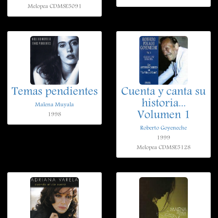
Melopea CDMSE5091
Temas pendientes
Cuenta y canta su
historia...
Malena Muyala
Volumen 1
1998
Roberto Goyeneche
1999
Melopea CDMSE5128