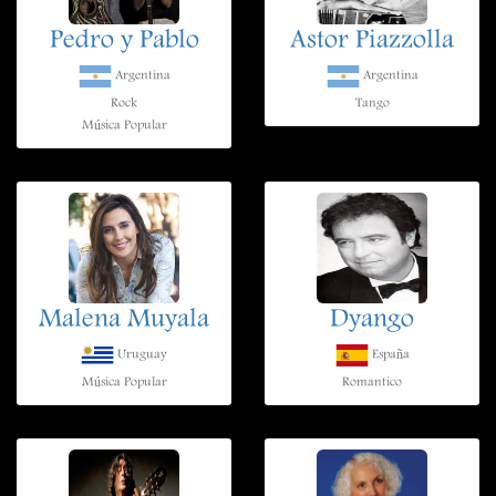
Pedro y Pablo
Astor Piazzolla
Argentina
Argentina
Rock
Tango
Música Popular
Malena Muyala
Dyango
Uruguay
España
Música Popular
Romantico