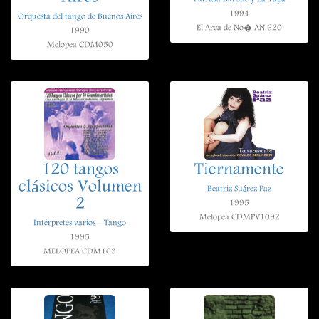
1994
Orquesta del tango de Buenos Aires
El Arca de No� AN 620
1990
Melopea CDM050
120 tangos
Tiernamente
clásicos Volumen
Beatriz Suárez Paz
2
1995
Melopea CDMPV1092
Intérpretes varios - Tango
1995
MELOPEA CDM103