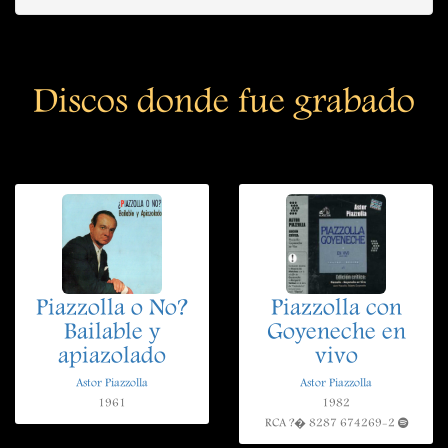
Discos donde fue grabado
Piazzolla o No?
Piazzolla con
Bailable y
Goyeneche en
apiazolado
vivo
Astor Piazzolla
Astor Piazzolla
1961
1982
RCA ?� 8287 674269-2