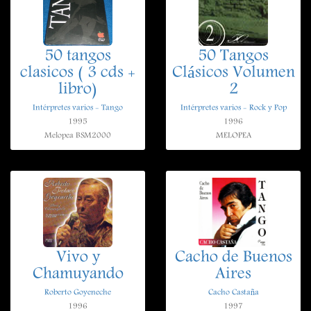
50 tangos
50 Tangos
clasicos ( 3 cds +
Clásicos Volumen
libro)
2
Intérpretes varios - Tango
Intérpretes varios - Rock y Pop
1995
1996
Melopea BSM2000
MELOPEA
Vivo y
Cacho de Buenos
Chamuyando
Aires
Roberto Goyeneche
Cacho Castaña
1996
1997