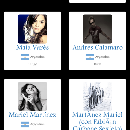
Maia Varés
Andrés Calamaro
Argentina
Argentina
Tango
Rock
Mariel Martínez
MartÃ­nez Mariel
(con FabiÃ¡n
Argentina
Carbone Sexteto)