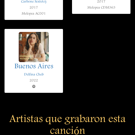
Carbone Sexteto)
2017
2017
Melopea CDM363
Melopea AC001
Buenos Aires
Delfina Cheb
2022
Artistas que grabaron esta
canción