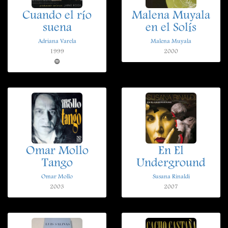
Cuando el río
Malena Muyala
suena
en el Solís
Adriana Varela
Malena Muyala
1999
2000
Omar Mollo
En El
Tango
Underground
Omar Mollo
Susana Rinaldi
2003
2007