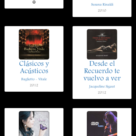
Susana Rinaldi
2010
Clásicos y
Desde el
Acústicos
Recuerdo te
vuelvo a ver
Baglietto - Vitale
2012
Jacqueline Sigaut
2012