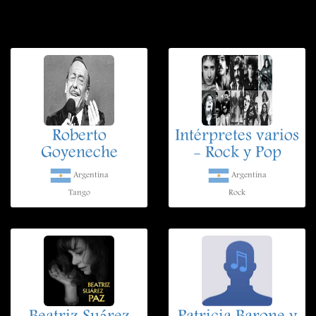
Roberto
Intérpretes varios
Goyeneche
- Rock y Pop
Argentina
Argentina
Tango
Rock