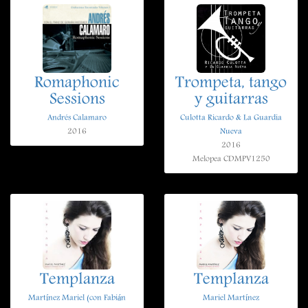
Romaphonic
Trompeta, tango
Sessions
y guitarras
Andrés Calamaro
Culotta Ricardo & La Guardia
2016
Nueva
2016
Melopea CDMPV1250
Templanza
Templanza
Martínez Mariel (con Fabián
Mariel Martínez