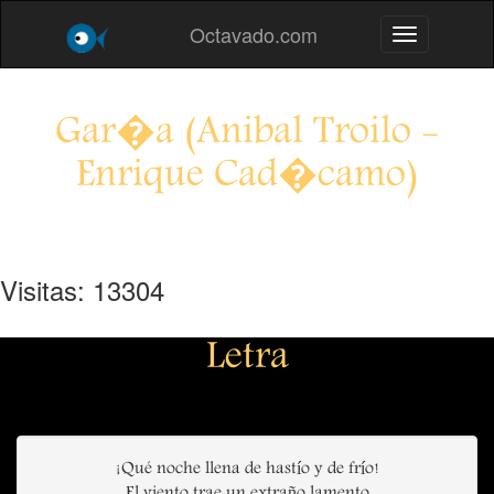
Octavado.com
Toggle navig
Gar�a (Anibal Troilo -
Enrique Cad�camo)
Visitas: 13304
Letra
¡Qué noche llena de hastío y de frío!