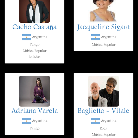
Cacho Castaña
Jacqueline Sigaut
Argentina
Argentina
Tango
Música Popular
Música Popular
Baladas
Adriana Varela
Baglietto - Vitale
Argentina
Argentina
Tango
Rock
Música Popular