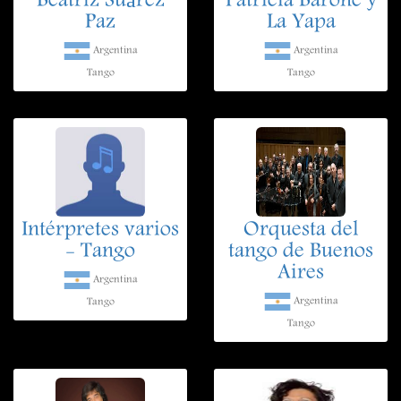
Beatriz Suárez
Patricia Barone y
Paz
La Yapa
Argentina
Argentina
Tango
Tango
Intérpretes varios
Orquesta del
- Tango
tango de Buenos
Aires
Argentina
Argentina
Tango
Tango