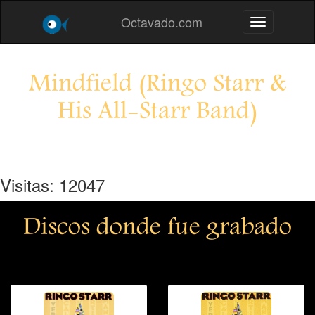
Octavado.com
Toggle navig
Mindfield (Ringo Starr &
His All-Starr Band)
Visitas: 12047
Discos donde fue grabado