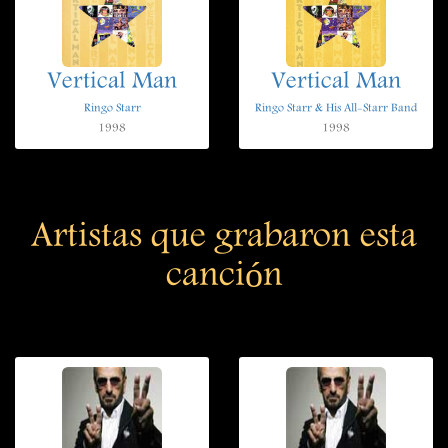
Vertical Man
Vertical Man
Ringo Starr
Ringo Starr & His All-Starr Band
1998
1998
Artistas que grabaron esta
canción