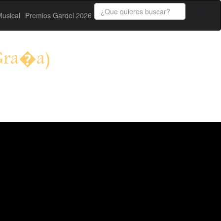
usical
Premios Gardel 2026
Gra�a)