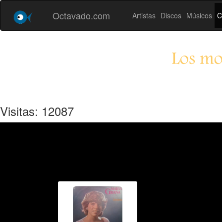
Octavado.com
Artistas
Discos
Músicos
C
Los m
Visitas: 12087