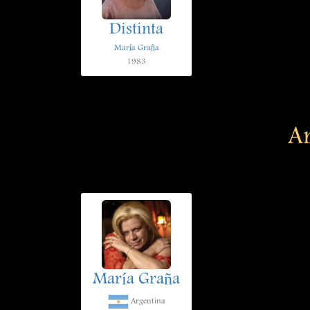
Distinta
María Graña
1983
Ar
María Graña
Argentina