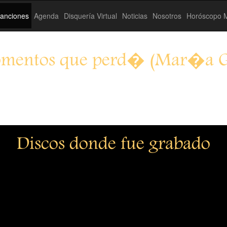
anciones
Agenda
Disquería Virtual
Noticias
Nosotros
Horóscopo M
omentos que perd� (Mar�a 
Discos donde fue grabado