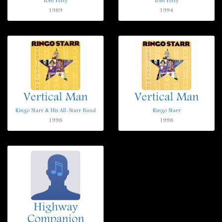
Tom Petty
Tom Petty
1989
1994
Vertical Man
Vertical Man
Ringo Starr & His All-Starr Band
Ringo Starr
1998
1998
Highway
Companion