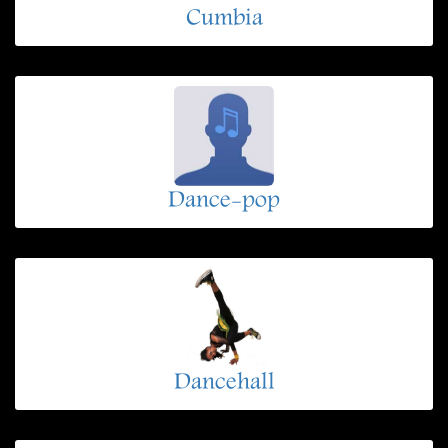
Cumbia
Dance-pop
Dancehall