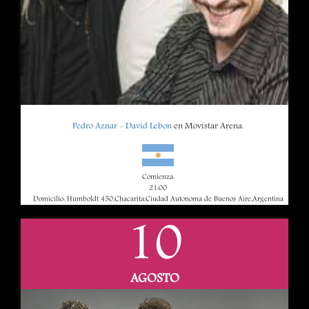
Pedro Aznar - David Lebon
en Movistar Arena.
Comienza:
21:00
Domicilio: Humboldt 450,Chacarita,Ciudad Autonoma de Buenos Aire,Argentina
10
AGOSTO