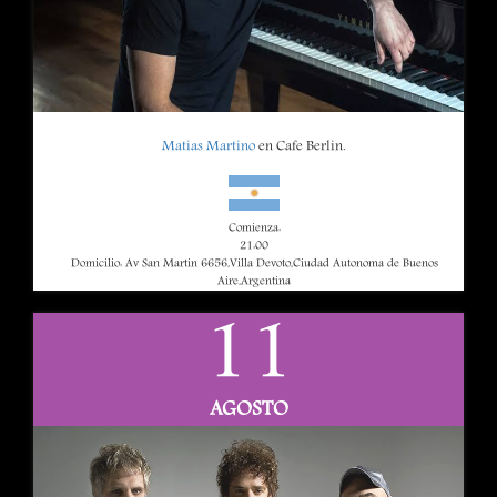
Matias Martino
en Cafe Berlin.
Comienza:
21:00
Domicilio: Av San Martin 6656,Villa Devoto,Ciudad Autonoma de Buenos
Aire,Argentina
11
AGOSTO