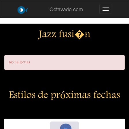
Octavado.com
Toggle navig
Jazz fusi�n
No ha fechas
Estilos de próximas fechas