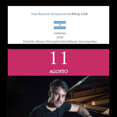
Ivan Buraschi Bernasconi
en Bebop Club.
Comienza:
20:00
Domicilio: Moreno 364,Capital Federal,Buenos Aires,Argentina
11
AGOSTO