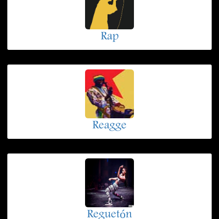
Rap
Reagge
Reguetón