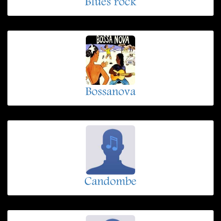
Blues rock
Bossanova
Candombe