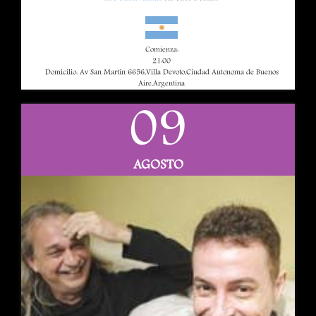
Comienza:
21:00
Domicilio: Av San Martin 6656,Villa Devoto,Ciudad Autonoma de Buenos
Aire,Argentina
09
AGOSTO