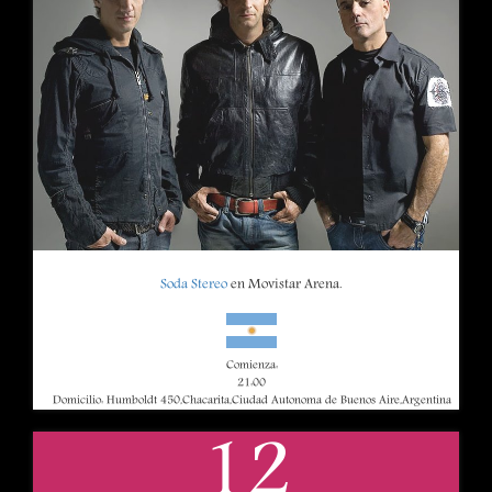
Soda Stereo
en Movistar Arena.
Comienza:
21:00
Domicilio: Humboldt 450,Chacarita,Ciudad Autonoma de Buenos Aire,Argentina
12