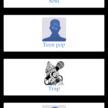
Soul
Teen pop
Trap