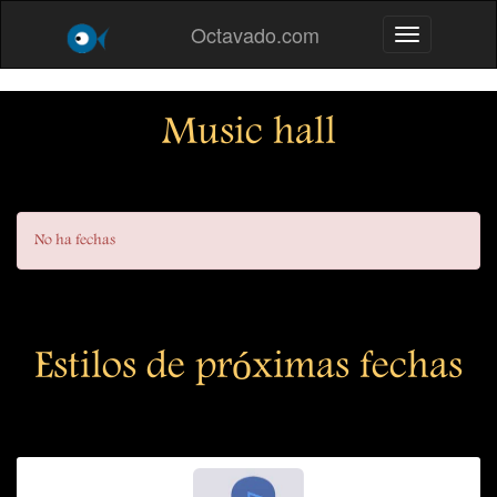
Octavado.com
Toggle navig
Music hall
No ha fechas
Estilos de próximas fechas