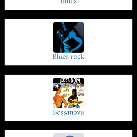
Blues
Blues rock
Bossanova