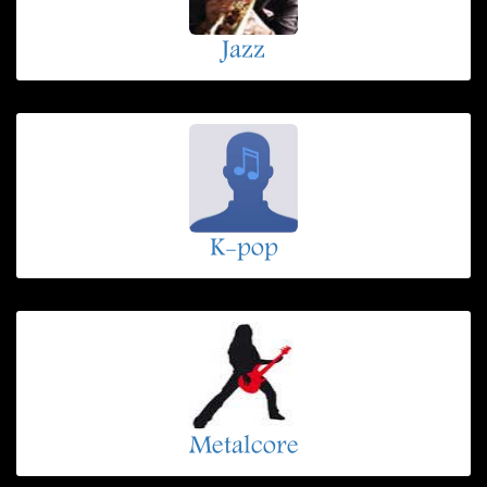
Jazz
K-pop
Metalcore