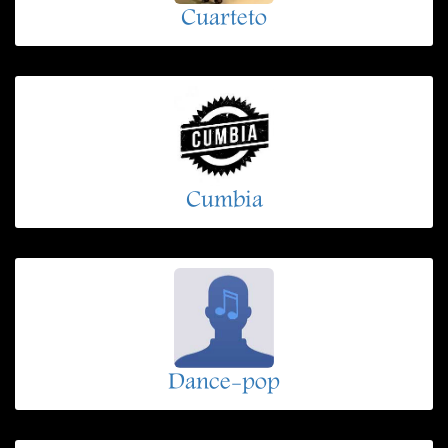
Cuarteto
Cumbia
Dance-pop