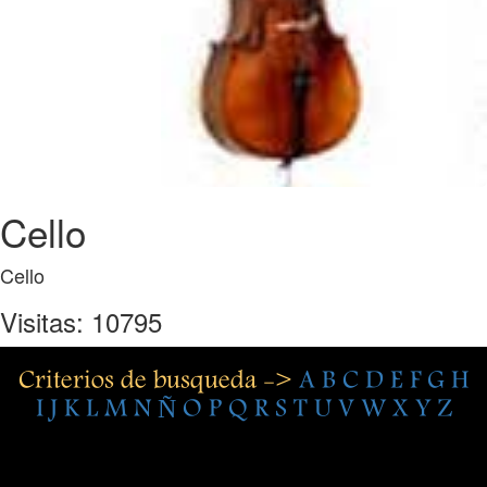
Cello
Cello
Visitas: 10795
Criterios de busqueda ->
A
B
C
D
E
F
G
H
I
J
K
L
M
N
Ñ
O
P
Q
R
S
T
U
V
W
X
Y
Z