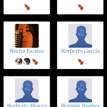
Noelia Escalzo
Norberto García
Norberto Minces
Norman Hughes