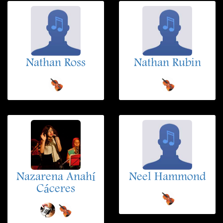
Nathan Ross
Nathan Rubin
Nazarena Anahí
Neel Hammond
Cáceres