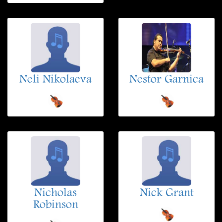
Neli Nikolaeva
Nestor Garnica
Nicholas
Nick Grant
Robinson