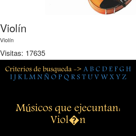
Violín
Violín
Visitas: 17635
Criterios de busqueda ->
A
B
C
D
E
F
G
H
I
J
K
L
M
N
Ñ
O
P
Q
R
S
T
U
V
W
X
Y
Z
Músicos que ejecuntan:
Viol�n