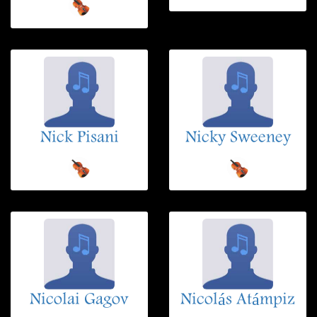
Nick Pisani
Nicky Sweeney
Nicolai Gagov
Nicolás Atámpiz