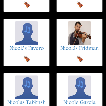
Nicolás Favero
Nicolás Fridman
Nicolas Tabbush
Nicole Garcia