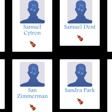
Samuel
Samuel Dent
Cytron
San
Sandra Park
Zimmerman