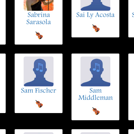
Sabrina
Sai Ly Acosta
Sarasola
Sam Fischer
Sam
Middleman