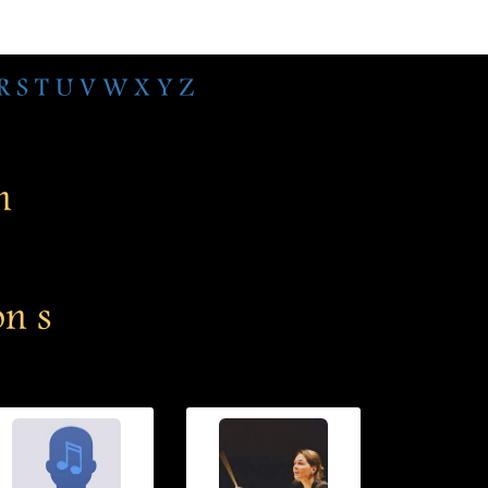
R
S
T
U
V
W
X
Y
Z
n
n s