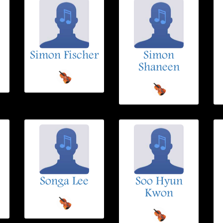
Simon Fischer
Simon
Shaneen
Songa Lee
Soo Hyun
Kwon