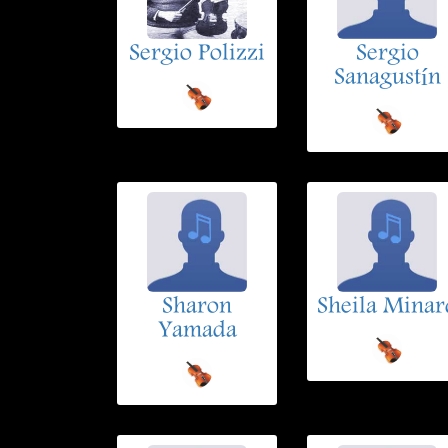
Sergio Polizzi
Sergio
Sanagustín
Sharon
Sheila Minar
Yamada