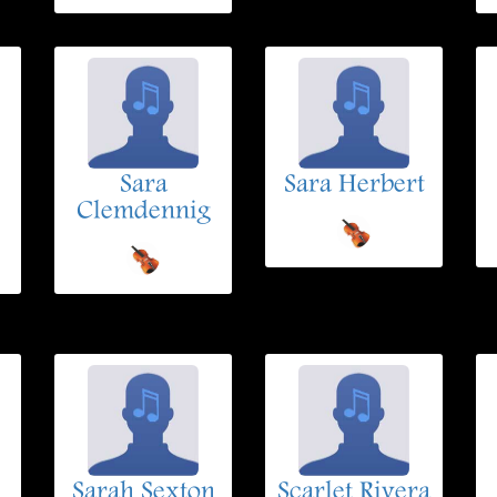
Sara
Sara Herbert
Clemdennig
Sarah Sexton
Scarlet Rivera