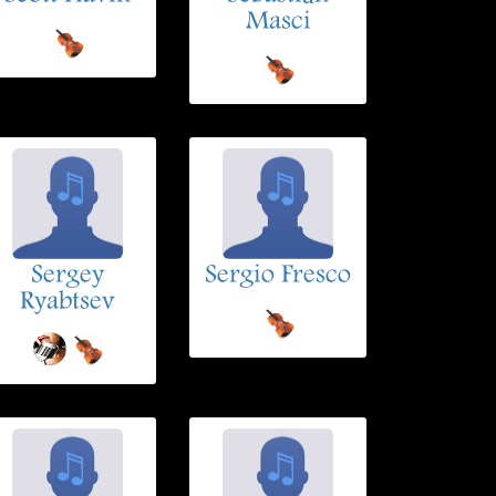
Masci
Sergey
Sergio Fresco
Ryabtsev