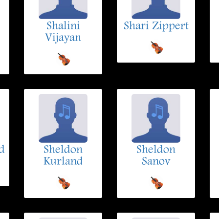
Shalini
Shari Zippert
Vijayan
d
Sheldon
Sheldon
Kurland
Sanov