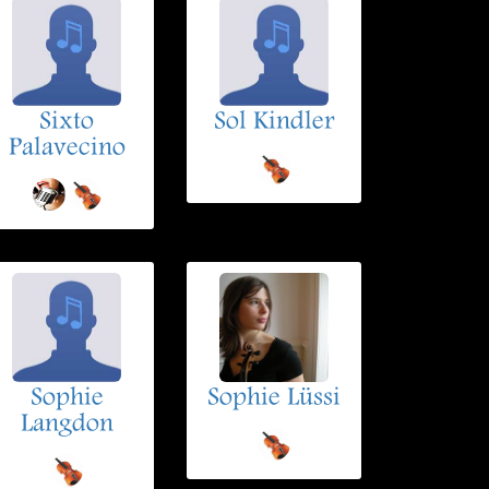
Sixto
Sol Kindler
Palavecino
Sophie
Sophie Lüssi
Langdon