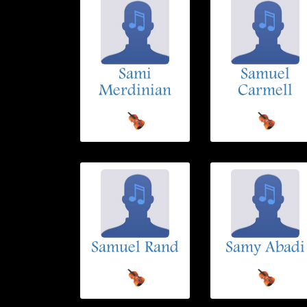
Sami
Samuel
Merdinian
Carmell
Samuel Rand
Samy Abadi