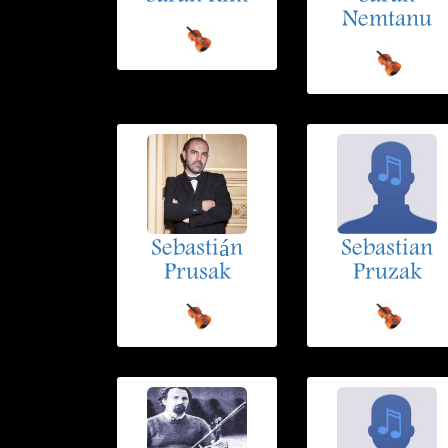
Nemtanu
Sebastián
Sebastian
Prusak
Pruzak