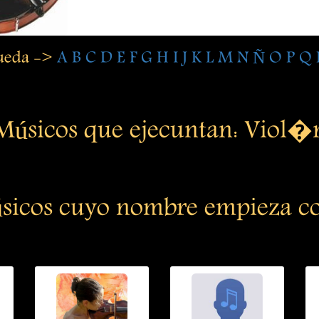
queda ->
A
B
C
D
E
F
G
H
I
J
K
L
M
N
Ñ
O
P
Q
Músicos que ejecuntan: Viol�
sicos cuyo nombre empieza co