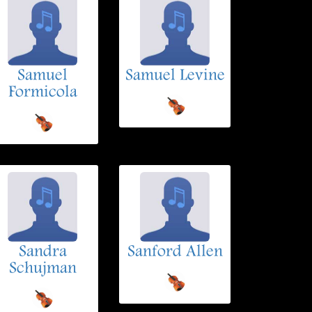
Samuel
Samuel Levine
Formicola
Sandra
Sanford Allen
Schujman