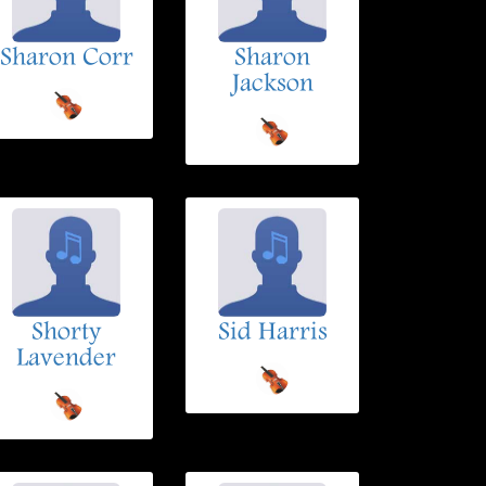
Sharon Corr
Sharon
Jackson
Shorty
Sid Harris
Lavender