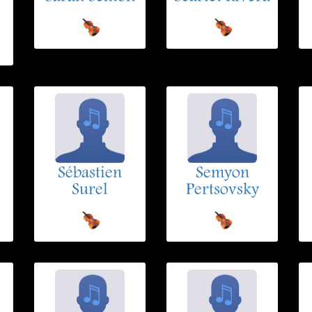
Sébastien
Semyon
Surel
Pertsovsky