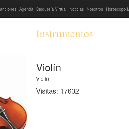
anciones
Agenda
Disquería Virtual
Noticias
Nosotros
Horóscopo M
Instrumentos
Violín
Violín
Visitas: 17632