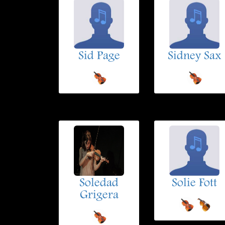
Sid Page
Sidney Sax
Soledad
Solie Fott
Grigera