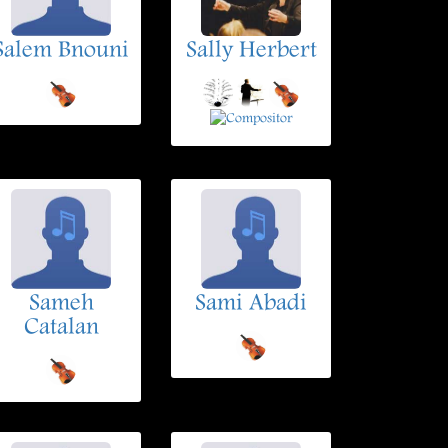
Salem Bnouni
Sally Herbert
Sameh
Sami Abadi
Catalan