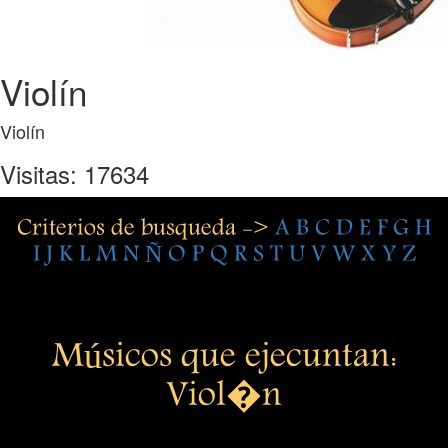
Violín
Violín
Visitas: 17634
Criterios de busqueda ->
A
B
C
D
E
F
G
H
I
J
K
L
M
N
Ñ
O
P
Q
R
S
T
U
V
W
X
Y
Z
Músicos que ejecuntan:
Viol�n