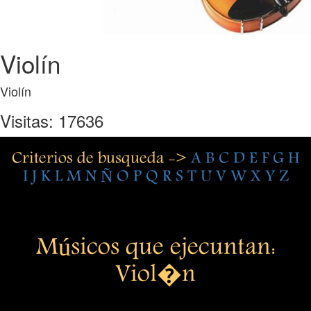
Violín
Violín
Visitas: 17636
Criterios de busqueda ->
A
B
C
D
E
F
G
H
I
J
K
L
M
N
Ñ
O
P
Q
R
S
T
U
V
W
X
Y
Z
Músicos que ejecuntan:
Viol�n