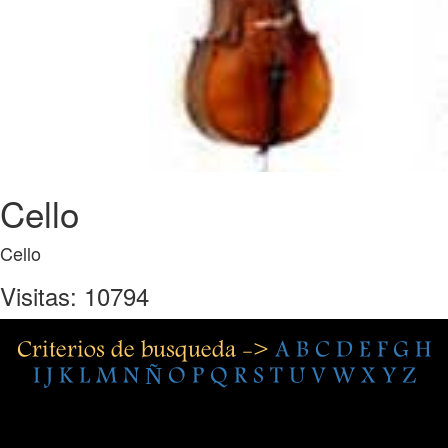
Cello
Cello
Visitas: 10794
Criterios de busqueda ->
A
B
C
D
E
F
G
H
I
J
K
L
M
N
Ñ
O
P
Q
R
S
T
U
V
W
X
Y
Z