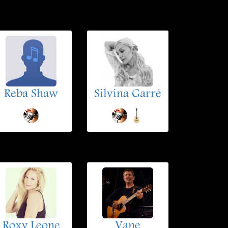
Reba Shaw
Silvina Garré
Roxy Leone
Vane