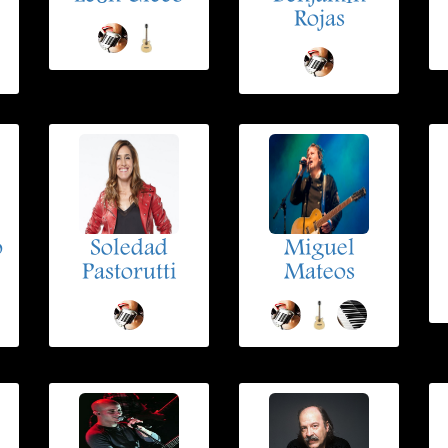
Rojas
o
Soledad
Miguel
Pastorutti
Mateos