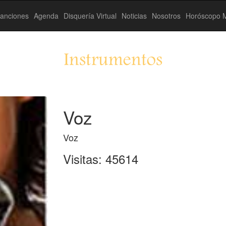
anciones
Agenda
Disquería Virtual
Noticias
Nosotros
Horóscopo M
Instrumentos
Voz
Voz
Visitas: 45614