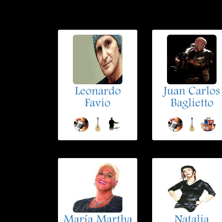
Leonardo
Juan Carlos
Favio
Baglietto
María Martha
Natalia