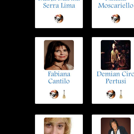
Serra Lima
Moscariello
Fabiana
Demian Cir
Cantilo
Pertusi