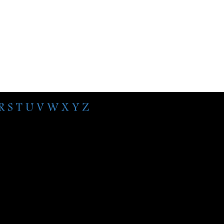
R
S
T
U
V
W
X
Y
Z