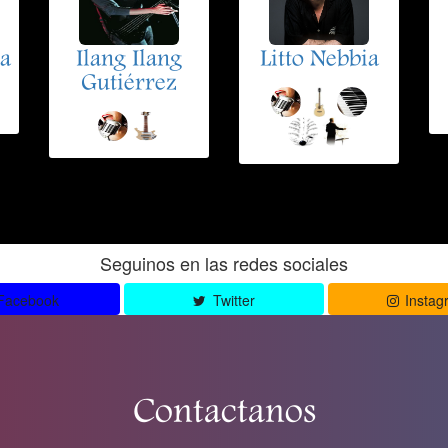
a
Ilang Ilang
Litto Nebbia
Gutiérrez
Seguinos en las redes sociales
Facebook
Twitter
Instag
Contactanos