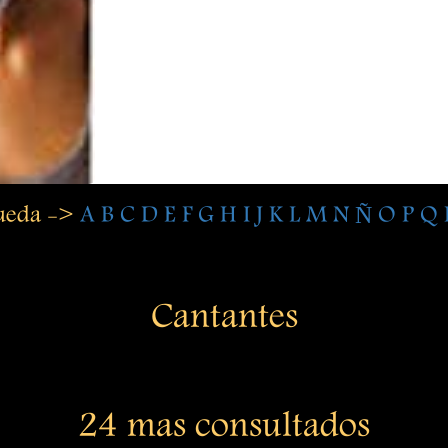
queda ->
A
B
C
D
E
F
G
H
I
J
K
L
M
N
Ñ
O
P
Q
Cantantes
24 mas consultados