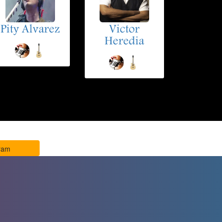
Pity Alvarez
Victor
Heredia
ram