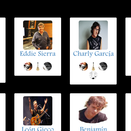
Eddie Sierra
Charly García
León Gieco
Benjamín