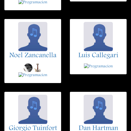
Noel Zancanella
Luis Callegari
Giorgio Tuinfort
Dan Hartman