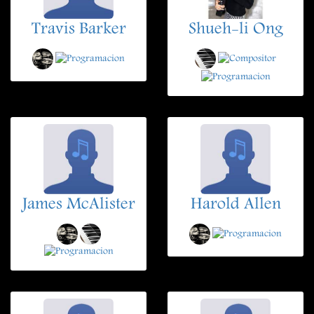
Travis Barker
Shueh-li Ong
James McAlister
Harold Allen