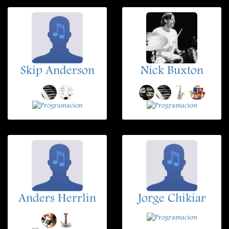
Skip Anderson
Nick Buxton
Anders Herrlin
Jorge Chikiar