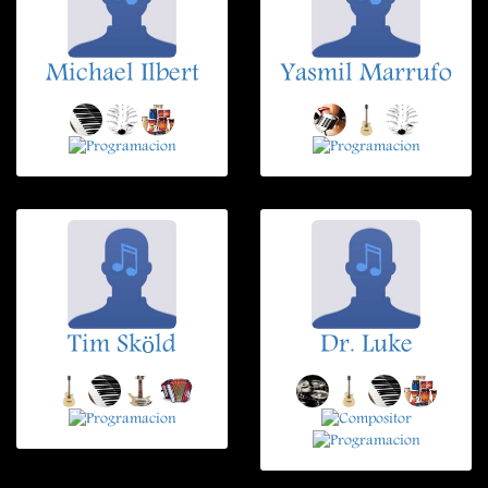
Michael Ilbert
Yasmil Marrufo
Tim Sköld
Dr. Luke