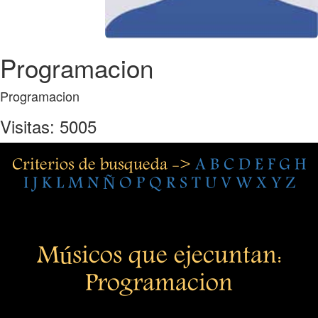
Programacion
Programacion
Visitas: 5005
Criterios de busqueda ->
A
B
C
D
E
F
G
H
I
J
K
L
M
N
Ñ
O
P
Q
R
S
T
U
V
W
X
Y
Z
Músicos que ejecuntan:
Programacion