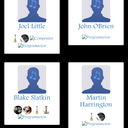
Joel Little
John OBrien
Blake Slatkin
Martin
Harrington