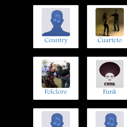
Country
Cuarteto
Folclore
Funk