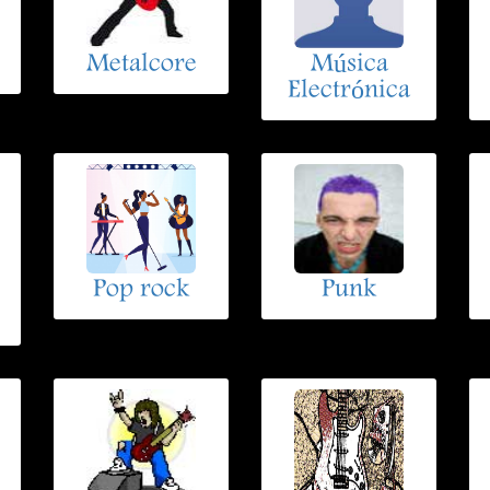
Metalcore
Música
Electrónica
Pop rock
Punk