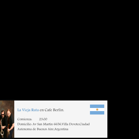
La Vieja Ruta
en Cafe Berlin.
Comienza:
23:00
Domicilio: Av San Martin 6656,Villa Devoto,Ciudad
Autonoma de Buenos Aire,Argentina