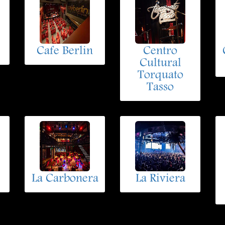
Cafe Berlin
Centro
Cultural
Torquato
Tasso
La Carbonera
La Riviera