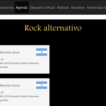
anciones
Agenda
Disquería Virtual
Noticias
Nosotros
Horóscopo M
Rock alternativo
Movistar Arena.
:00
ldt 450,Chacarita,Ciudad Autonoma
rgentina
Movistar Arena.
:00
ldt 450,Chacarita,Ciudad Autonoma
rgentina