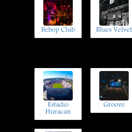
Bebop Club
Blues Velvet
Estadio
Groove
Huracan