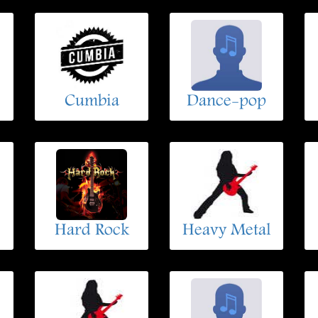
Cumbia
Dance-pop
Hard Rock
Heavy Metal