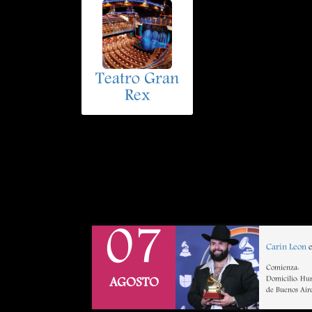
Teatro Gran
Rex
07
Carin Leon
e
Comienza:
Domicilio: Hu
AGOSTO
de Buenos Air