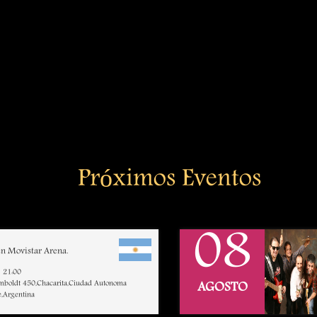
Próximos Eventos
08
n Movistar Arena.
21:00
mboldt 450,Chacarita,Ciudad Autonoma
AGOSTO
e,Argentina