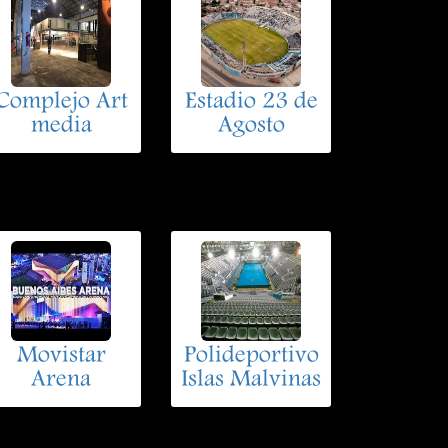
Complejo Art
Estadio 23 de
media
Agosto
Movistar
Polideportivo
Arena
Islas Malvinas