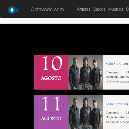
Octavado.com
Artistas
Discos
Músicos
C
10
Soda Stereo
en 
Comienza:
21
Domicilio: Humbo
AGOSTO
de Buenos Aire,A
11
Soda Stereo
en 
Comienza:
21
Domicilio: Humbo
AGOSTO
de Buenos Aire,A