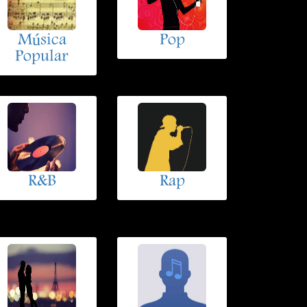
Música
Pop
Popular
R&B
Rap