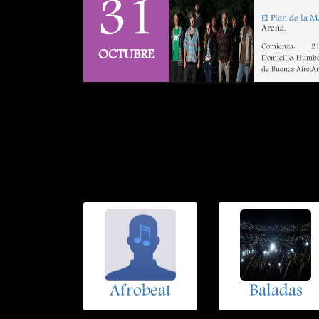
31
El Plan de la 
Arena.
Comienza:
21
OCTUBRE
Domicilio: Humbo
de Buenos Aire,A
Afrobeat
Baladas