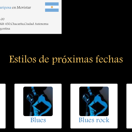
Mariposa
en Movistar
:00
ldt 450,Chacarita,Ciudad Autonoma
rgentina
Estilos de próximas fechas
Blues
Blues rock