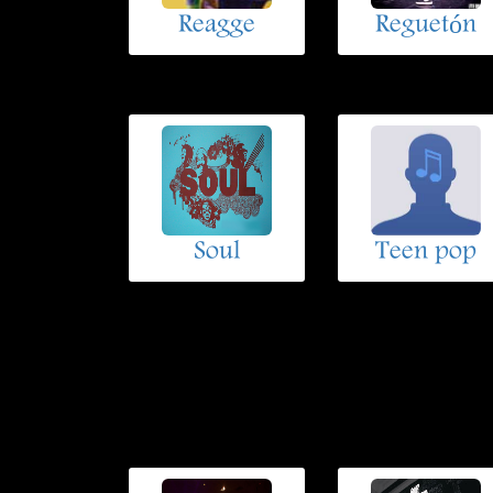
Reagge
Reguetón
Soul
Teen pop