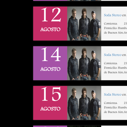
12
Soda Stereo
en 
Comienza:
21
Domicilio: Humbo
AGOSTO
de Buenos Aire,A
14
Soda Stereo
en 
Comienza:
21
Domicilio: Humbo
AGOSTO
de Buenos Aire,A
15
Soda Stereo
en 
Comienza:
21
Domicilio: Humbo
AGOSTO
de Buenos Aire,A