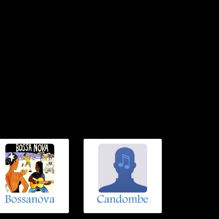
Bossanova
Candombe