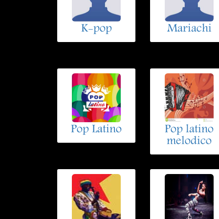
K-pop
Mariachi
Pop Latino
Pop latino
melodico