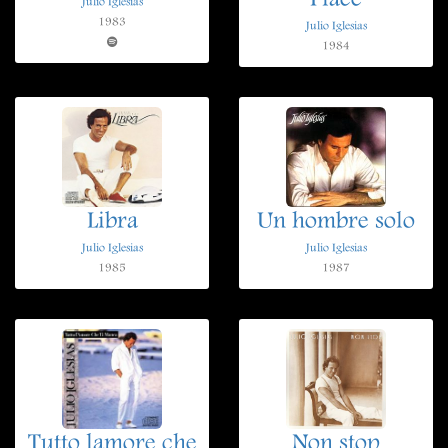
Place
Julio Iglesias
1983
Julio Iglesias
1984
Libra
Un hombre solo
Julio Iglesias
Julio Iglesias
1985
1987
Tutto lamore che
Non stop