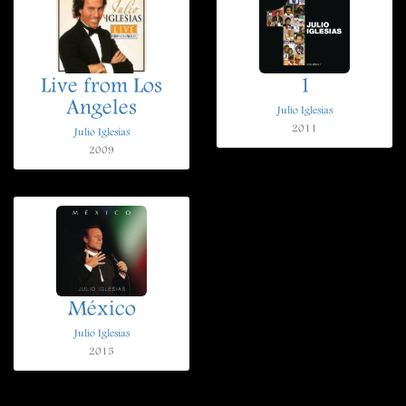
Live from Los
1
Angeles
Julio Iglesias
2011
Julio Iglesias
2009
México
Julio Iglesias
2015