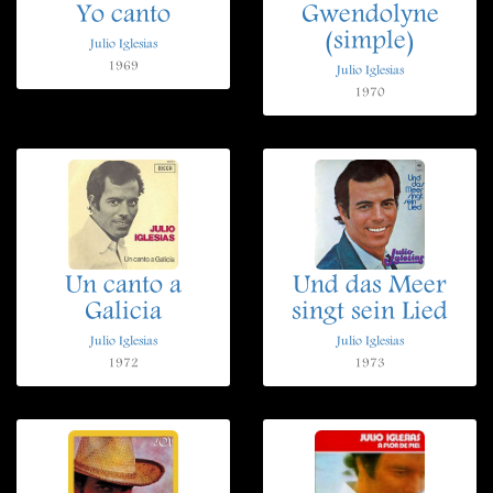
Yo canto
Gwendolyne
(simple)
Julio Iglesias
1969
Julio Iglesias
1970
Un canto a
Und das Meer
Galicia
singt sein Lied
Julio Iglesias
Julio Iglesias
1972
1973