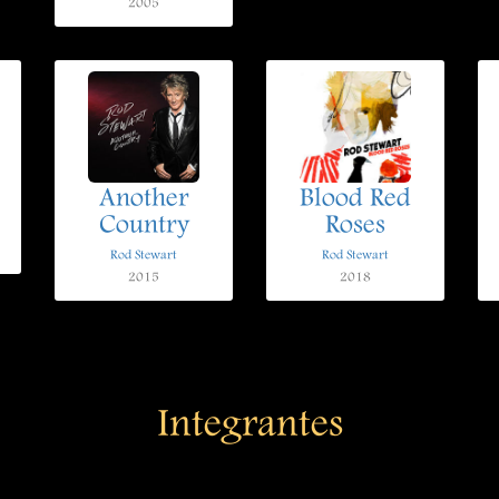
2005
Another
Blood Red
Country
Roses
Rod Stewart
Rod Stewart
2015
2018
Integrantes