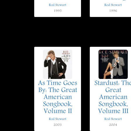
Rod Stewart
Rod Stewart
1995
1996
As Time Goes
Stardust: Th
By: The Great
Great
American
American
Songbook,
Songbook,
Volume II
Volume III
Rod Stewart
Rod Stewart
2003
2004