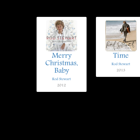
Merry
Time
Christmas,
Rod Stewart
Baby
2013
Rod Stewart
2012