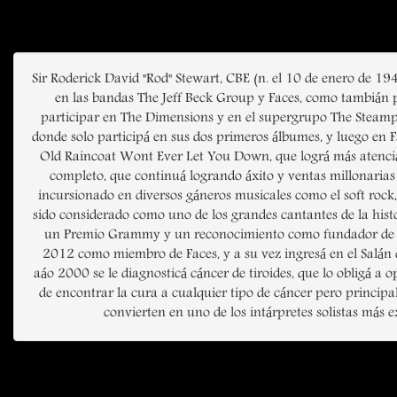
Sir Roderick David "Rod" Stewart, CBE (n. el 10 de enero de 19
en las bandas The Jeff Beck Group y Faces, como tambián po
participar en The Dimensions y en el supergrupo The Steampac
donde solo participá en sus dos primeros álbumes, y luego en Fa
Old Raincoat Wont Ever Let You Down, que lográ más atencián 
completo, que continuá logrando áxito y ventas millonarias d
incursionado en diversos gáneros musicales como el soft rock, 
sido considerado como uno de los grandes cantantes de la hist
un Premio Grammy y un reconocimiento como fundador de la A
2012 como miembro de Faces, y a su vez ingresá en el Salán 
aáo 2000 se le diagnosticá cáncer de tiroides, que lo obligá a 
de encontrar la cura a cualquier tipo de cáncer pero principa
convierten en uno de los intárpretes solistas más 