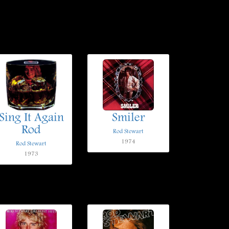
Sing It Again
Smiler
Rod
Rod Stewart
1974
Rod Stewart
1973