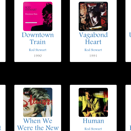
Downtown
Vagabond
Train
Heart
Rod Stewart
Rod Stewart
1990
1991
When We
Human
t
Were the New
Rod Stewart