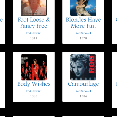
he
Foot Loose &
Blondes Have
Fancy Free
More Fun
Rod Stewart
Rod Stewart
1977
1978
Body Wishes
Camouflage
Rod Stewart
Rod Stewart
1983
1984