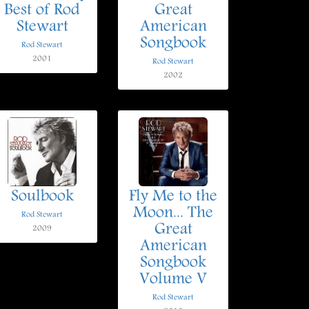
Best of Rod
Great
Stewart
American
Songbook
Rod Stewart
2001
Rod Stewart
2002
Soulbook
Fly Me to the
Moon... The
Rod Stewart
Great
2009
American
Songbook
Volume V
Rod Stewart