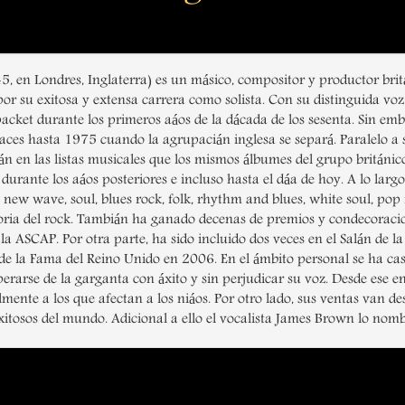
45, en Londres, Inglaterra) es un másico, compositor y productor br
r su exitosa y extensa carrera como solista. Con su distinguida voz
ket durante los primeros aáos de la dácada de los sesenta. Sin emba
ces hasta 1975 cuando la agrupacián inglesa se separá. Paralelo a su
en las listas musicales que los mismos álbumes del grupo británico.
urante los aáos posteriores e incluso hasta el dáa de hoy. A lo larg
new wave, soul, blues rock, folk, rhythm and blues, white soul, pop r
oria del rock. Tambián ha ganado decenas de premios y condecoracione
SCAP. Por otra parte, ha sido incluido dos veces en el Salán de la 
de la Fama del Reino Unido en 2006. En el ámbito personal se ha casa
operarse de la garganta con áxito y sin perjudicar su voz. Desde ese 
lmente a los que afectan a los niáos. Por otro lado, sus ventas van d
exitosos del mundo. Adicional a ello el vocalista James Brown lo nomb