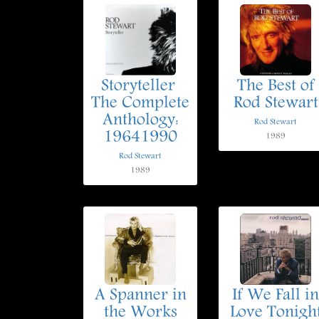
Storyteller 
The Best of
The Complete
Rod Stewart
Anthology:
Rod Stewart
19641990
1989
Rod Stewart
1989
A Spanner in
If We Fall in
the Works
Love Tonigh