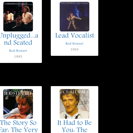
Unplugged...a
Lead Vocalist
nd Seated
Rod Stewart
1993
Rod Stewart
1993
The Story So
It Had to Be
Far: The Very
You: The