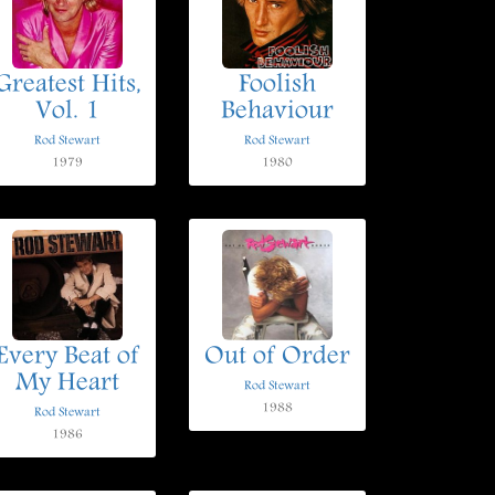
Greatest Hits,
Foolish
Vol. 1
Behaviour
Rod Stewart
Rod Stewart
1979
1980
Every Beat of
Out of Order
My Heart
Rod Stewart
1988
Rod Stewart
1986