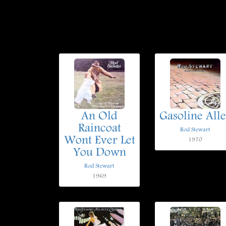
An Old
Gasoline All
Raincoat
Rod Stewart
Wont Ever Let
1970
You Down
Rod Stewart
1969