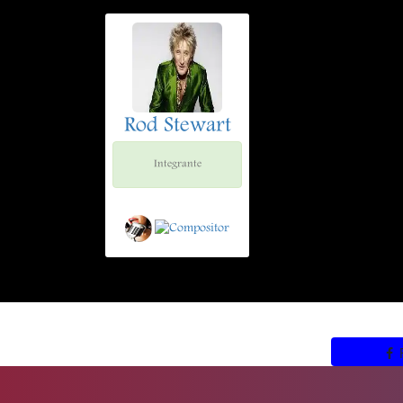
Rod Stewart
Integrante