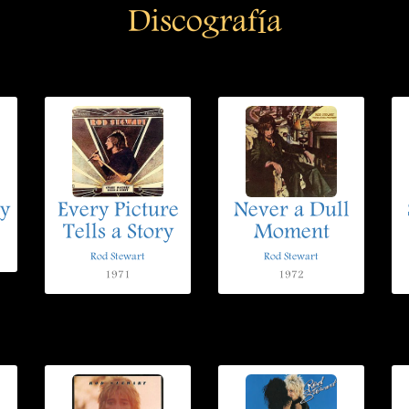
Discografía
ey
Every Picture
Never a Dull
Tells a Story
Moment
Rod Stewart
Rod Stewart
1971
1972