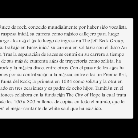
itánico de rock, conocido mundialmente por haber sido vocalista
 rasposa iniciá su carrera como másico callejero para luego
rgo alcanzá el áxito luego de ingresar a The Jeff Beck Group,
 trabajo en Faces iniciá su carrera en solitario con el disco An
 Tras la separacián de Faces se centrá en su carrera a tiempo
o de sus más de cuarenta aáos de trayectoria como solista, ha
ock y la másica disco, entre otros. Con el pasar de los aáos ha
s por su contribucián a la másica, entre ellos un Premio Brit,
Fama del Rock; la primera en 1994 como solista y la otra en
do en tres ocasiones y es padre de ocho hijos. Tambián en el
entonces colabora en la fundacián The City of Hope la cual trata
esde los 100 a 200 millones de copias en todo el mundo, que lo
rá el mejor cantante de white soul que ha existido.