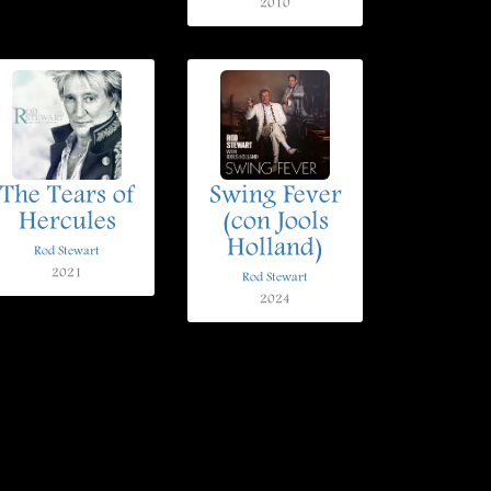
2010
The Tears of
Swing Fever
Hercules
(con Jools
Holland)
Rod Stewart
2021
Rod Stewart
2024