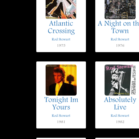
Atlantic
A Night on t
Crossing
Town
Rod Stewart
Rod Stewart
1975
1976
Tonight Im
Absolutely
Yours
Live
Rod Stewart
Rod Stewart
1981
1982