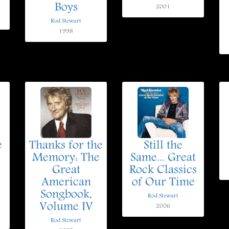
Boys
2001
Rod Stewart
1998
e
Thanks for the
Still the
Memory: The
Same... Great
Great
Rock Classics
American
of Our Time
Songbook,
Rod Stewart
Volume IV
2006
Rod Stewart