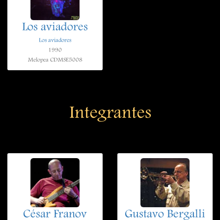
Los aviadores
Los aviadores
1990
Melopea CDMSE5008
Integrantes
César Franov
Gustavo Bergalli