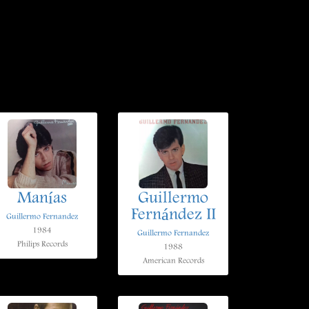
Manías
Guillermo
Fernández II
Guillermo Fernandez
1984
Guillermo Fernandez
Philips Records
1988
American Records