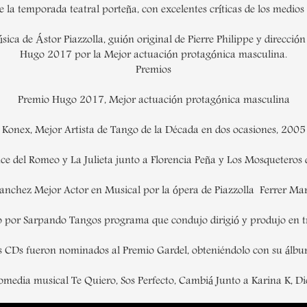
de la temporada teatral porteña, con excelentes críticas de los medios
ica de Ástor Piazzolla, guión original de Pierre Philippe y direcció
Hugo 2017 por la Mejor actuación protagónica masculina.
Premios
Premio Hugo 2017, Mejor actuación protagónica masculina
 Konex, Mejor Artista de Tango de la Década en dos ocasiones, 2005
e del Romeo y La Julieta junto a Florencia Peña y Los Mosqueteros d
nchez Mejor Actor en Musical por la ópera de Piazzolla  Ferrer Ma
 por Sarpando Tangos programa que condujo dirigió y produjo en 
s CDs fueron nominados al Premio Gardel, obteniéndolo con su álbum
media musical Te Quiero, Sos Perfecto, Cambiá Junto a Karina K, D