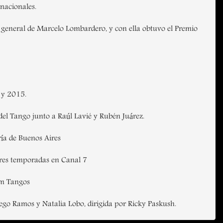
 nacionales.
n general de Marcelo Lombardero, y con ella obtuvo el Premio
 y 2015.
el Tango junto a Raúl Lavié y Rubén Juárez.
ría de Buenos Aires
tres temporadas en Canal 7
 Tangos
iego Ramos y Natalia Lobo, dirigida por Ricky Paskush.