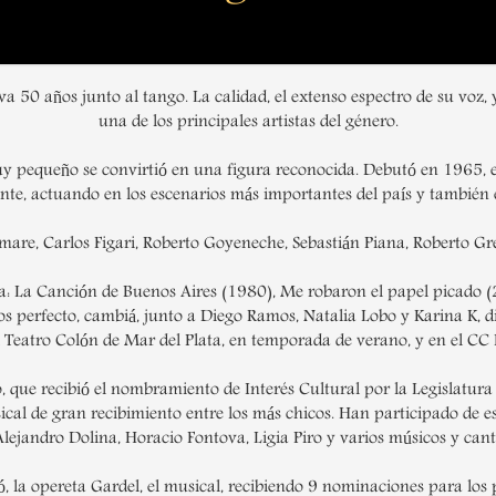
va 50 años junto al tango. La calidad, el extenso espectro de su voz,
una de los principales artistas del género.
uy pequeño se convirtió en una figura reconocida. Debutó en 1965, e
nte, actuando en los escenarios más importantes del país y también e
are, Carlos Figari, Roberto Goyeneche, Sebastián Piana, Roberto Grel
a: La Canción de Buenos Aires (1980), Me robaron el papel picado 
, sos perfecto, cambiá, junto a Diego Ramos, Natalia Lobo y Karina K, 
Teatro Colón de Mar del Plata, en temporada de verano, y en el CC Bo
, que recibió el nombramiento de Interés Cultural por la Legislatura
cal de gran recibimiento entre los más chicos. Han participado de es
ejandro Dolina, Horacio Fontova, Ligia Piro y varios músicos y cant
, la opereta Gardel, el musical, recibiendo 9 nominaciones para l