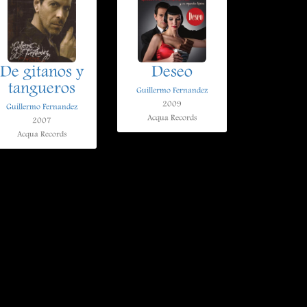
De gitanos y
Deseo
tangueros
Guillermo Fernandez
2009
Guillermo Fernandez
Acqua Records
2007
Acqua Records