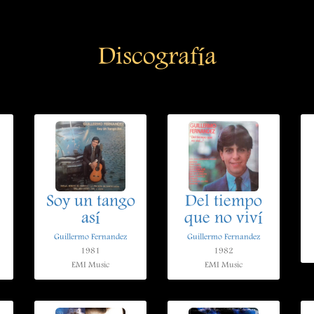
Discografía
Soy un tango
Del tiempo
así
que no viví
Guillermo Fernandez
Guillermo Fernandez
1981
1982
EMI Music
EMI Music