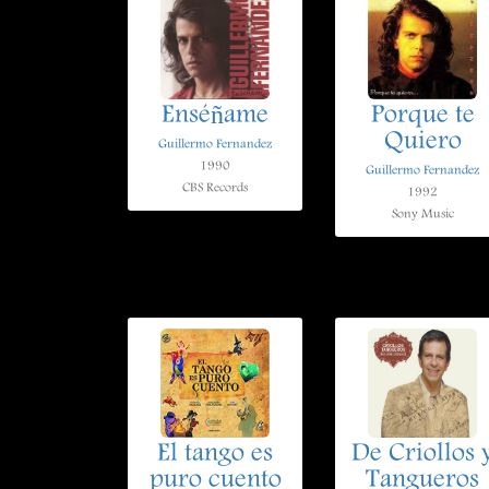
Enséñame
Porque te
Quiero
Guillermo Fernandez
1990
Guillermo Fernandez
CBS Records
1992
Sony Music
El tango es
De Criollos 
puro cuento
Tangueros