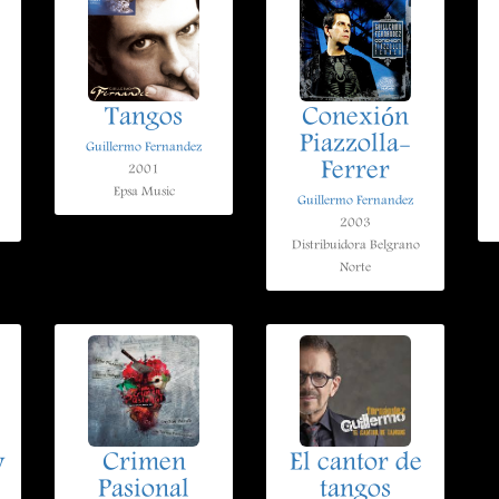
Tangos
Conexión
Piazzolla-
Guillermo Fernandez
Ferrer
2001
Epsa Music
Guillermo Fernandez
2003
Distribuidora Belgrano
Norte
y
Crimen
El cantor de
Pasional
tangos