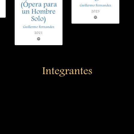
(Ópera para
Guillermo Fernandez
un Hombre
2023
Solo)
Guillermo Fernandez
2021
Integrantes