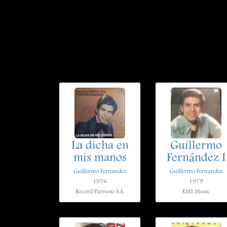
La dicha en
Guillermo
mis manos
Fernández I
Guillermo Fernandez
Guillermo Fernandez
1976
1979
Record Parnaso S.A.
EMI Music