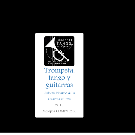
Trompeta,
tango y
guitarras
Culotta Ricardo & La
Guardia Nueva
2016
Melopea CDMPV1250