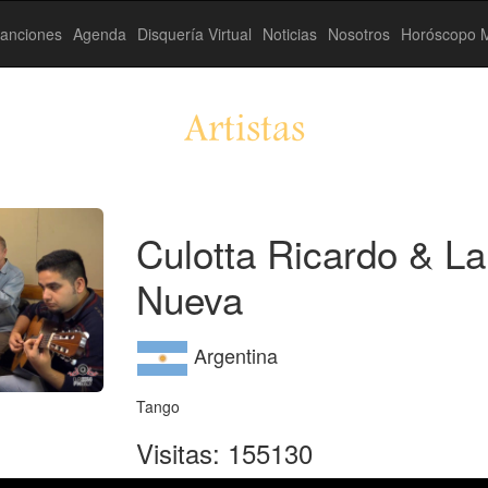
anciones
Agenda
Disquería Virtual
Noticias
Nosotros
Horóscopo M
Artistas
Culotta Ricardo & L
Nueva
Argentina
Tango
Visitas: 155130