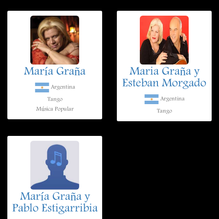
María Graña
Maria Graña y
Esteban Morgado
Argentina
Argentina
Tango
Música Popular
Tango
María Graña y
Pablo Estigarribia