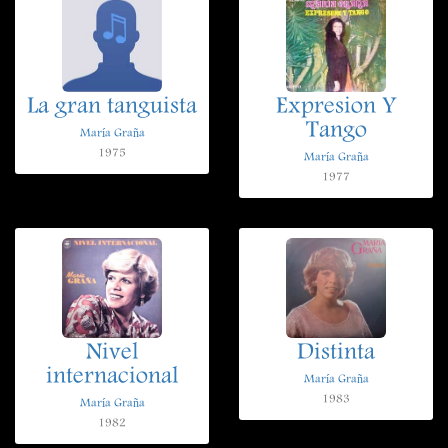
La gran tanguista
Expresion Y
Tango
María Graña
1975
María Graña
1977
Nivel
Distinta
internacional
María Graña
1983
María Graña
1982