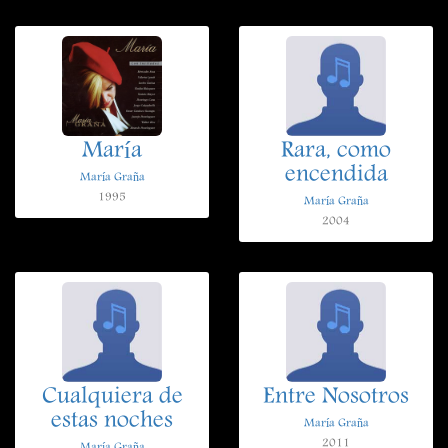
María
Rara, como
encendida
María Graña
1995
María Graña
2004
Cualquiera de
Entre Nosotros
estas noches
María Graña
2011
María Graña