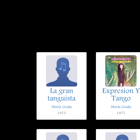
La gran
Expresion Y
tanguista
Tango
María Graña
María Graña
1975
1977