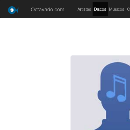
Octavado.com
Artistas
Discos
Músicos
C