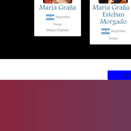
María Graña
Maria Graña 
Esteban
Argentina
Morgado
Tango
Música Popular
Argentina
Tango