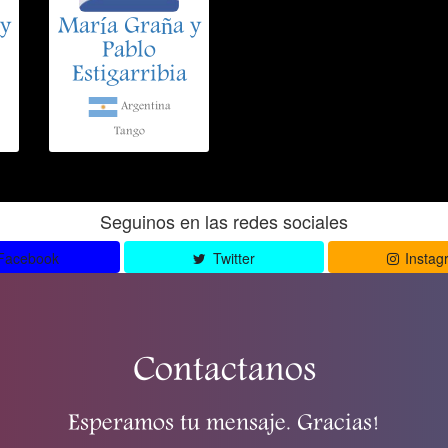
y
María Graña y
Pablo
Estigarribia
Argentina
Tango
Seguinos en las redes sociales
Facebook
Twitter
Instag
Contactanos
Esperamos tu mensaje. Gracias!