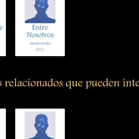
e
Entre
Nosotros
María Graña
2011
s relacionados que pueden int