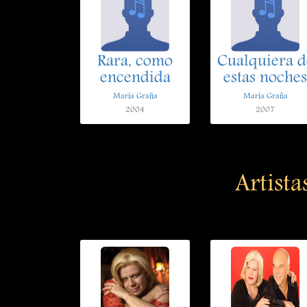
Rara, como
Cualquiera d
encendida
estas noches
María Graña
María Graña
2004
2007
Artista