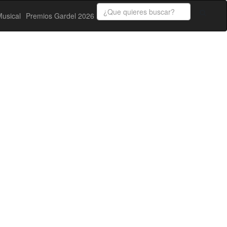
usical
Premios Gardel 2026
)