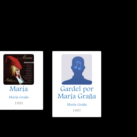
María
Gardel por
María Graña
María Graña
1995
María Graña
1997