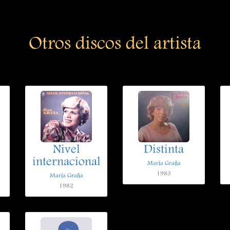
Otros discos del artista
Nivel
Distinta
internacional
María Graña
1983
María Graña
1982