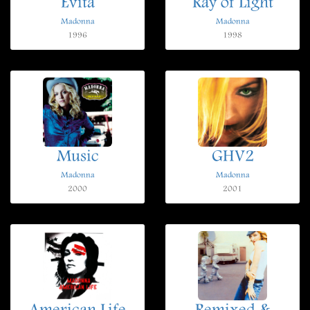
Evita
Ray of Light
Madonna
Madonna
1996
1998
Music
GHV2
Madonna
Madonna
2000
2001