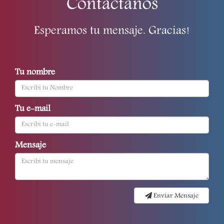
Contactanos
Esperamos tu mensaje. Gracias!
Tu nombre
Tu e-mail
Mensaje
Enviar Mensaje