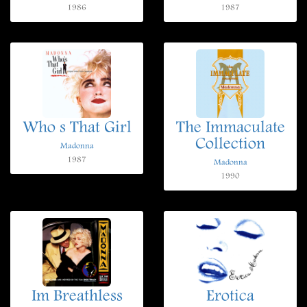
1986
1987
Who s That Girl
The Immaculate
Collection
Madonna
1987
Madonna
1990
Im Breathless
Erotica