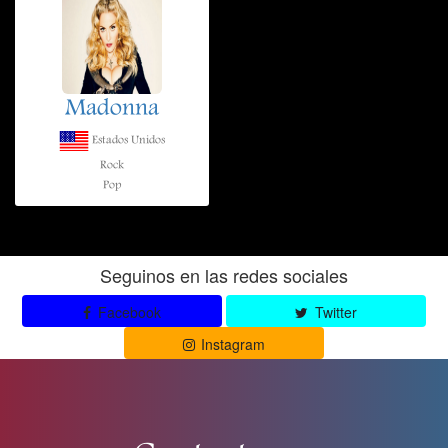
Madonna
Estados Unidos
Rock
Pop
Seguinos en las redes sociales
Facebook
Twitter
Instagram