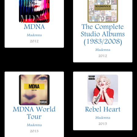
MDNA
The Complete
Studio Albums
Madonna
(1983/2008)
2012
Madonna
2012
MDNA World
Rebel Heart
Tour
Madonna
2015
Madonna
2013