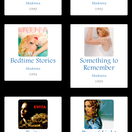
Madonna
Madonna
1990
1992
Bedtime Stories
Something to
Remember
Madonna
1994
Madonna
1995