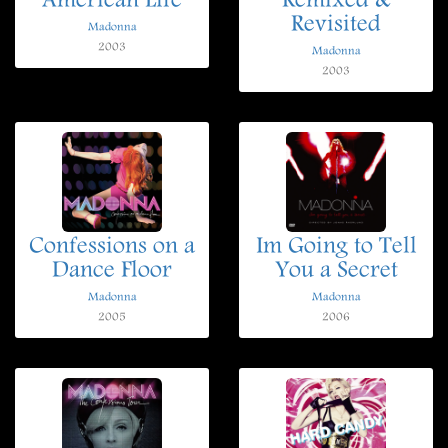
American Life
Remixed &
Revisited
Madonna
2003
Madonna
2003
Confessions on a
Im Going to Tell
Dance Floor
You a Secret
Madonna
Madonna
2005
2006