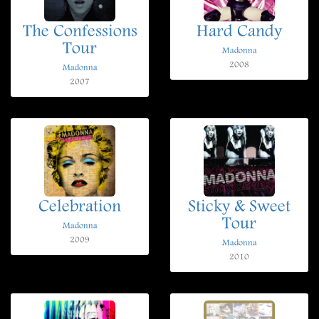
The Confessions
Hard Candy
Tour
Madonna
2008
Madonna
2007
Celebration
Sticky & Sweet
Tour
Madonna
2009
Madonna
2010