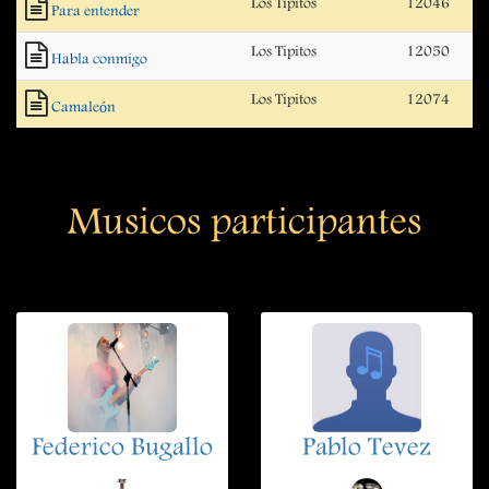
Los Tipitos
12046
Para entender
Los Tipitos
12050
Habla conmigo
Los Tipitos
12074
Camaleón
Musicos participantes
Federico Bugallo
Pablo Tevez