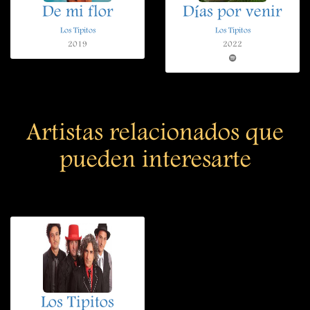
De mi flor
Días por venir
Los Tipitos
Los Tipitos
2019
2022
Artistas relacionados que
pueden interesarte
Los Tipitos