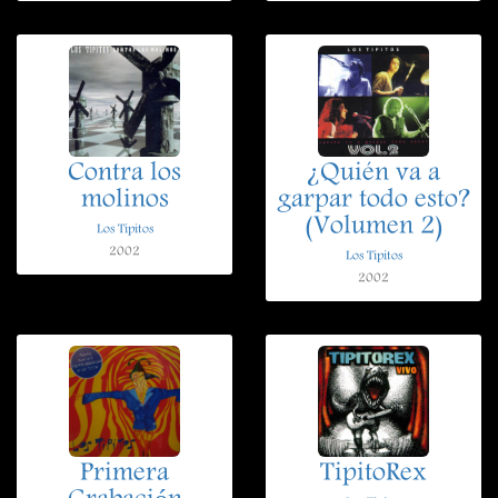
Contra los
¿Quién va a
molinos
garpar todo esto?
(Volumen 2)
Los Tipitos
2002
Los Tipitos
2002
Primera
TipitoRex