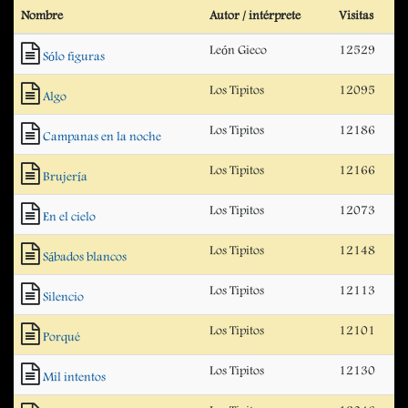
Nombre
Autor / intérprete
Visitas
León Gieco
12529
Sólo figuras
Los Tipitos
12095
Algo
Los Tipitos
12186
Campanas en la noche
Los Tipitos
12166
Brujería
Los Tipitos
12073
En el cielo
Los Tipitos
12148
Sábados blancos
Los Tipitos
12113
Silencio
Los Tipitos
12101
Porqué
Los Tipitos
12130
Mil intentos