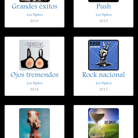
Grandes éxitos
Push
Los Tipitos
Los Tipitos
2010
2013
Ojos tremendos
Rock nacional
Los Tipitos
Los Tipitos
2016
2017