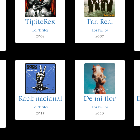
TipitoRex
Tan Real
Los Tipitos
Los Tipitos
2006
2007
Rock nacional
De mi flor
D
Los Tipitos
Los Tipitos
2017
2019