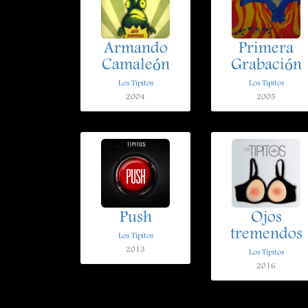
Armando
Primera
Camaleón
Grabación
Los Tipitos
Los Tipitos
2004
2005
Push
Ojos
tremendos
Los Tipitos
2013
Los Tipitos
2016