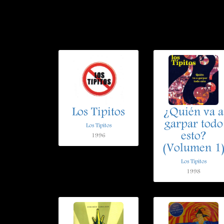
Los Tipitos
¿Quién va a
garpar todo
Los Tipitos
esto?
1996
(Volumen 1
Los Tipitos
1998