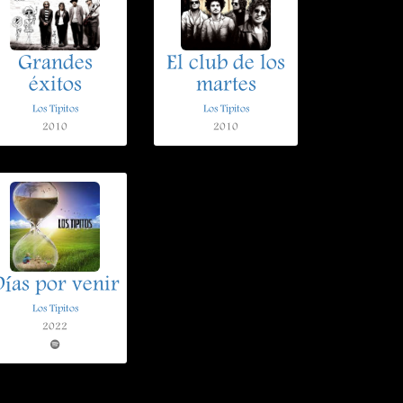
Grandes
El club de los
éxitos
martes
Los Tipitos
Los Tipitos
2010
2010
ías por venir
Los Tipitos
2022