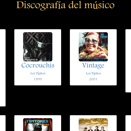
Discografía del músico
Cocrouchis
Vintage
Los Tipitos
Los Tipitos
1999
2001
)