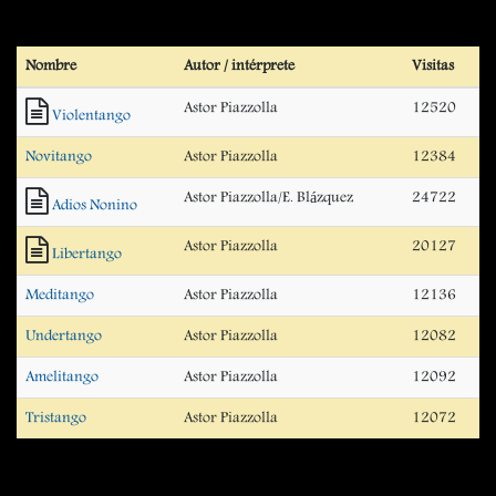
Nombre
Autor / intérprete
Visitas
Astor Piazzolla
12520
Violentango
Novitango
Astor Piazzolla
12384
Astor Piazzolla/E. Blázquez
24722
Adios Nonino
Astor Piazzolla
20127
Libertango
Meditango
Astor Piazzolla
12136
Undertango
Astor Piazzolla
12082
Amelitango
Astor Piazzolla
12092
Tristango
Astor Piazzolla
12072