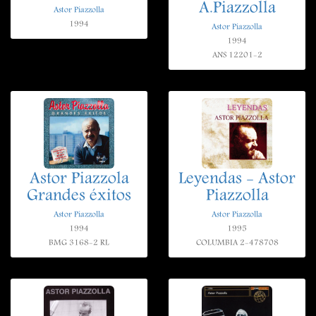
A.Piazzolla
Astor Piazzolla
1994
Astor Piazzolla
1994
ANS 12201-2
Astor Piazzola
Leyendas - Astor
Grandes éxitos
Piazzolla
Astor Piazzolla
Astor Piazzolla
1994
1995
BMG 3168-2 RL
COLUMBIA 2-478708