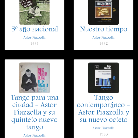
5º año nacional
Nuestro tiempo
Astor Piazzolla
Astor Piazzolla
1961
1962
Tango para una
Tango
ciudad - Astor
contemporáneo -
Piazzolla y su
Astor Piazzolla y
quinteto nuevo
su nuevo octeto
tango
Astor Piazzolla
1963
Astor Piazzolla