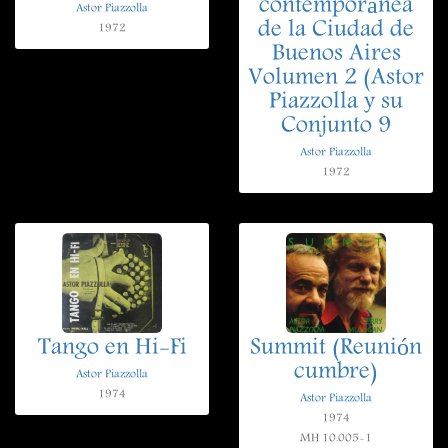
contemporánea
Astor Piazzolla
de la Ciudad de
1972
Buenos Aires
Volumen 2 (Astor
Piazzolla y su
Conjunto 9
Astor Piazzolla
1972
Tango en Hi-Fi
Summit (Reunión
cumbre)
Astor Piazzolla
1974
Astor Piazzolla
1974
MH 10.005-1