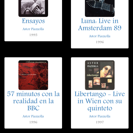
Ensayos
Luna: Live in
Amsterdam 89
Astor Piazzolla
1995
Astor Piazzolla
1996
57 minutos con la
Libertango - Live
realidad en la
in Wien con su
BBC
quinteto
Astor Piazzolla
Astor Piazzolla
1996
1997