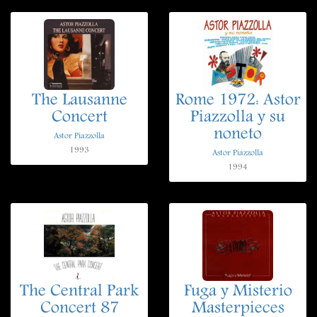
The Lausanne
Rome 1972: Astor
Concert
Piazzolla y su
noneto
Astor Piazzolla
1993
Astor Piazzolla
1994
The Central Park
Fuga y Misterio
Concert 87
Masterpieces