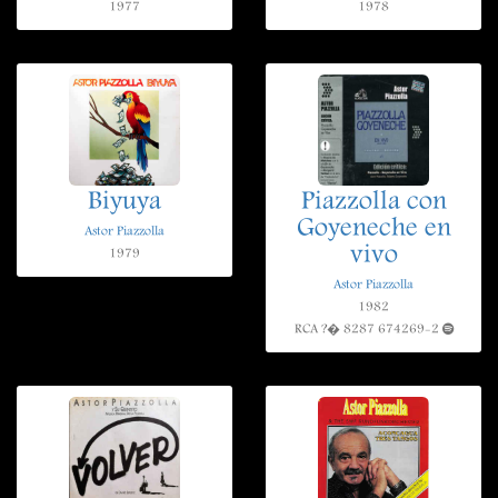
1977
1978
Biyuya
Piazzolla con
Goyeneche en
Astor Piazzolla
vivo
1979
Astor Piazzolla
1982
RCA ?� 8287 674269-2