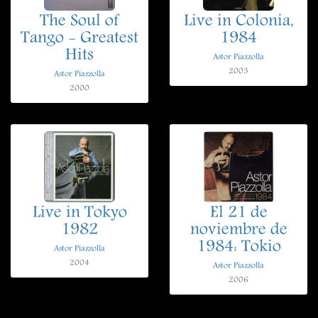
The Soul of
Live in Colonia,
Tango - Greatest
1984
Hits
Astor Piazzolla
2003
Astor Piazzolla
2000
Live in Tokyo
El 21 de
1982
noviembre de
1984: Tokio
Astor Piazzolla
2004
Astor Piazzolla
2006