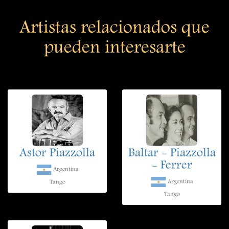
Artistas relacionados que
pueden interesarte
Astor Piazzolla
Baltar - Piazzolla
- Ferrer
Argentina
Argentina
Tango
Tango