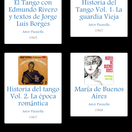
El Tango con
Historia del
Edmundo Rivero
Tango Vol. 1: La
y textos de Jorge
guardia Vieja
Luis Borges
Astor Piazzolla
1967
Astor Piazzolla
1965
Historia del tango
María de Buenos
Vol. 2: La época
Aires
romántica
Astor Piazzolla
1968
Astor Piazzolla
1967