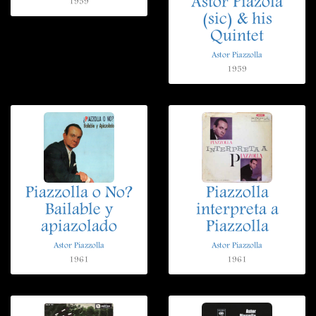
Astor Piazola
1959
(sic) & his
Quintet
Astor Piazzolla
1959
Piazzolla o No?
Piazzolla
Bailable y
interpreta a
apiazolado
Piazzolla
Astor Piazzolla
Astor Piazzolla
1961
1961