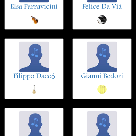
Elsa Parravicini
Felice Da Vià
Filippo Daccó
Gianni Bedori