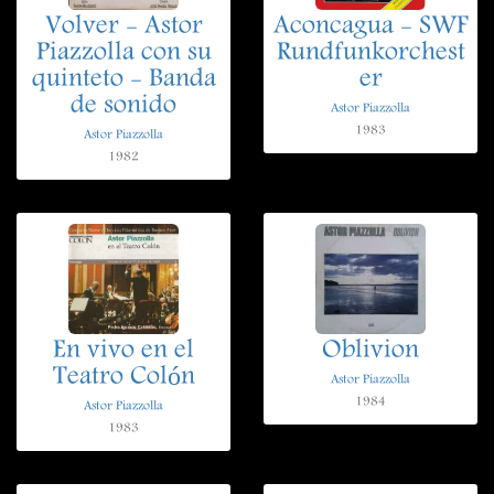
Volver - Astor
Aconcagua - SWF
Piazzolla con su
Rundfunkorchest
quinteto - Banda
er
de sonido
Astor Piazzolla
1983
Astor Piazzolla
1982
En vivo en el
Oblivion
Teatro Colón
Astor Piazzolla
1984
Astor Piazzolla
1983