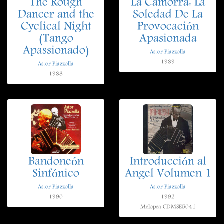
The Rough
La Camorra: La
Dancer and the
Soledad De La
Cyclical Night
Provocación
(Tango
Apasionada
Apassionado)
Astor Piazzolla
1989
Astor Piazzolla
1988
Bandoneón
Introducción al
Sinfónico
Angel Volumen 1
Astor Piazzolla
Astor Piazzolla
1990
1992
Melopea CDMSE5041