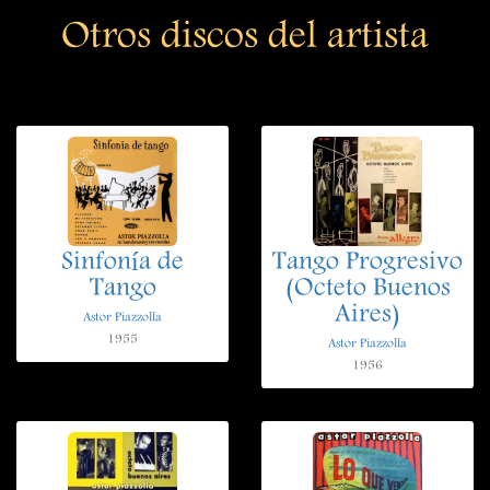
Otros discos del artista
Sinfonía de
Tango Progresivo
Tango
(Octeto Buenos
Aires)
Astor Piazzolla
1955
Astor Piazzolla
1956