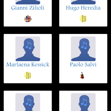
Gianni Zilioli
Hugo Heredia
Marlaena Kessick
Paolo Salvi