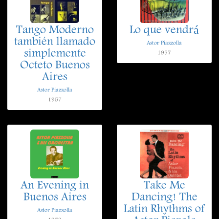
Tango Moderno
Lo que vendrá
también llamado
Astor Piazzolla
simplemente
1957
Octeto Buenos
Aires
Astor Piazzolla
1957
An Evening in
Take Me
Buenos Aires
Dancing! The
Latin Rhythms of
Astor Piazzolla