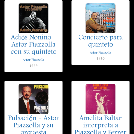
Adiós Nonino -
Concierto para
Astor Piazzolla
quinteto
con su quinteto
Astor Piazzolla
1970
Astor Piazzolla
1969
Pulsación - Astor
Amelita Baltar
Piazzolla y su
interpreta a
orquesta
Piazzolla y Ferrer