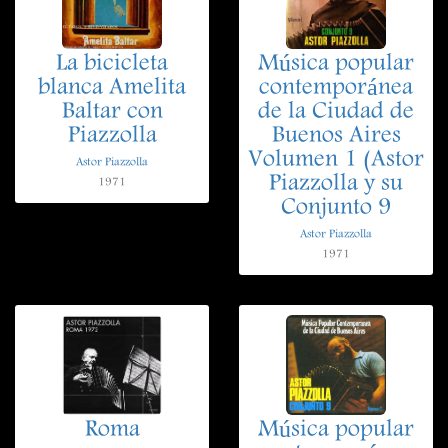
La bicicleta
Música popular
blanca Amelita
contemporánea
Baltar con
de la Ciudad de
Piazzolla
Buenos Aires
Volumen 1 (Astor
Astor Piazzolla
Piazzolla y su
1971
Conjunto 9
Astor Piazzolla
1971
Roma
Música popular