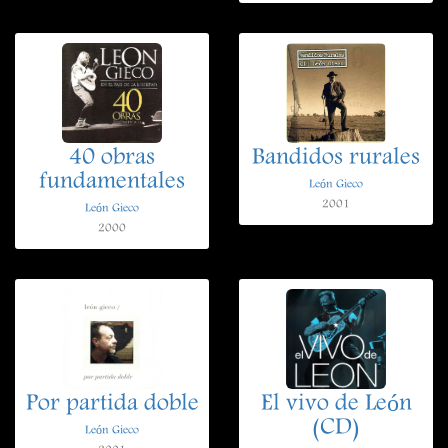
40 obras
Bandidos rurales
fundamentales
León Gieco
2001
León Gieco
2000
Por partida doble
El vivo de León
(CD)
León Gieco