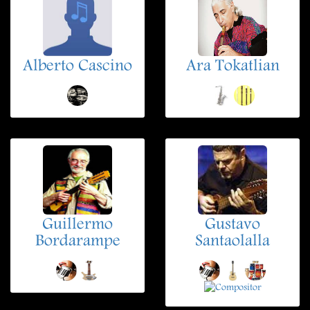
Alberto Cascino
Ara Tokatlian
Guillermo
Gustavo
Bordarampe
Santaolalla