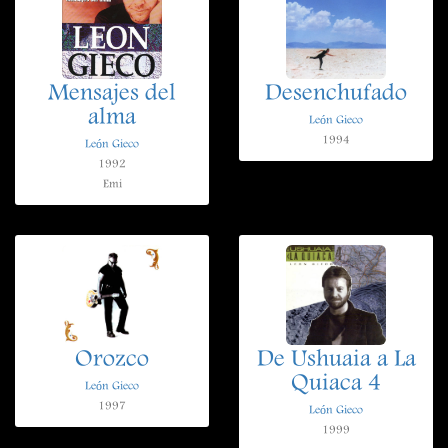
Mensajes del
Desenchufado
alma
León Gieco
1994
León Gieco
1992
Emi
Orozco
De Ushuaia a La
Quiaca 4
León Gieco
1997
León Gieco
1999