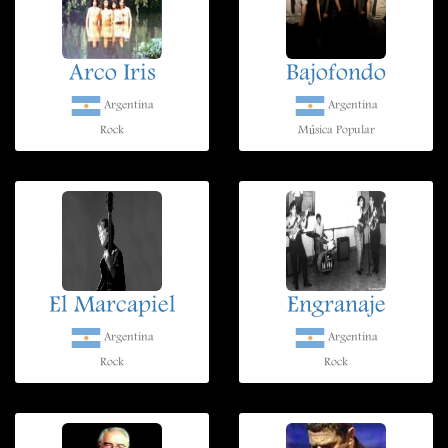
Arco Iris
Bajofondo
Argentina
Argentina
Rock
Música Popular
El Marcapiel
Engranaje
Argentina
Argentina
Rock
Rock