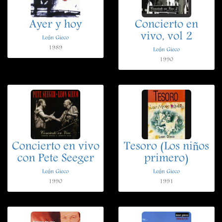
Ayer y hoy
Concierto en
vivo, vol 2
León Gieco
1989
León Gieco
1990
Concierto en vivo
Tesoro (Los niños
con Pete Seeger
primero)
León Gieco
León Gieco
1990
1991