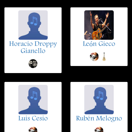
Horacio Droppy
León Gieco
Gianello
Luis Cesio
Rubén Melogno