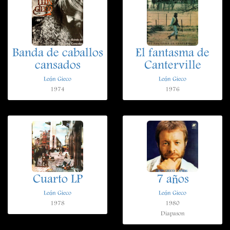
Banda de caballos
El fantasma de
cansados
Canterville
León Gieco
León Gieco
1974
1976
Cuarto LP
7 años
León Gieco
León Gieco
1978
1980
Diapason