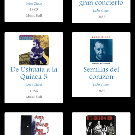
gran concierto
León Gieco
1985
León Gieco
Music Hall
1985
De Ushuaia a la
Semillas del
Quiaca 3
corazon
León Gieco
León Gieco
1986
1989
Music Hall