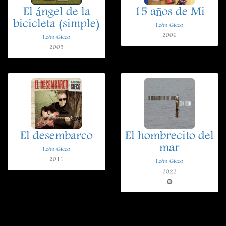
El ángel de la
15 años de Mi
bicicleta (simple)
León Gieco
2006
León Gieco
2005
El desembarco
El hombrecito del
mar
León Gieco
2011
León Gieco
2022