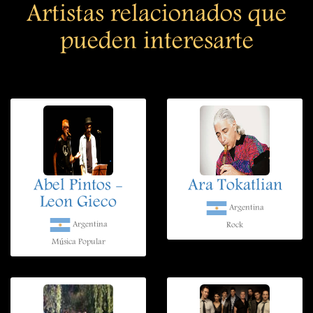
Artistas relacionados que
pueden interesarte
Abel Pintos -
Ara Tokatlian
Leon Gieco
Argentina
Argentina
Rock
Música Popular