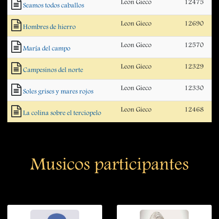
Leon Gieco
12475
Seamos todos caballos
Leon Gieco
12690
Hombres de hierro
Leon Gieco
12570
María del campo
Leon Gieco
12329
Campesinos del norte
Leon Gieco
12330
Soles grises y mares rojos
Leon Gieco
12468
La colina sobre el terciopelo
Musicos participantes