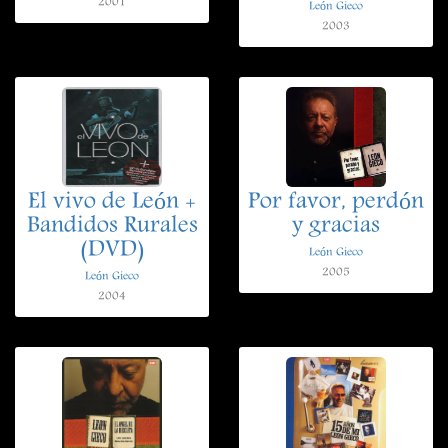
2001
León Gieco
2003
El vivo de León +
Por favor, perdón
Bandidos Rurales
y gracias
(DVD)
León Gieco
2005
León Gieco
2004