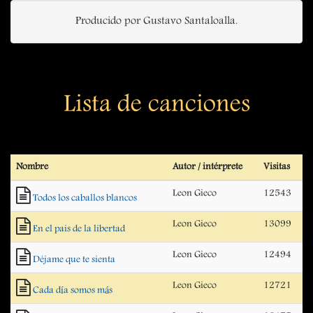
Producido por Gustavo Santaloalla.
Lista de canciones
Nombre
Autor / intérprete
Visitas
Leon Gieco
12543
Todos los caballos blancos
Leon Gieco
13099
En el pais de la libertad
Leon Gieco
12494
Déjame que te sienta
Leon Gieco
12721
Cada día somos más