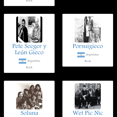
Rock
Pete Seeger y
Porsuigieco
León Gieco
Argentina
Argentina
Rock
Rock
Soluna
Wet Pic Nic