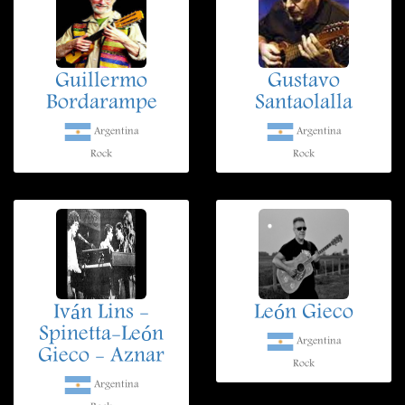
Guillermo
Gustavo
Bordarampe
Santaolalla
Argentina
Argentina
Rock
Rock
Iván Lins -
León Gieco
Spinetta-León
Argentina
Gieco - Aznar
Rock
Argentina