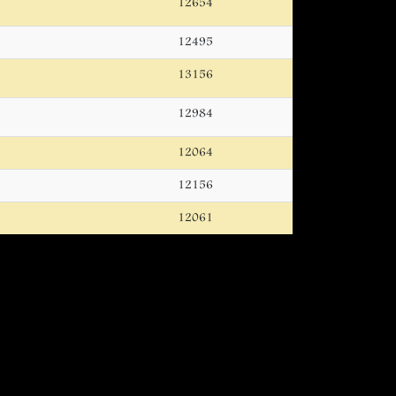
12654
12495
13156
12984
12064
12156
12061