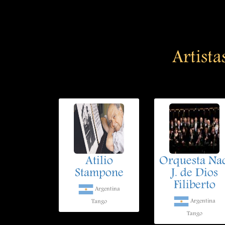
Artista
Atilio
Orquesta Nac
Stampone
J. de Dios
Filiberto
Argentina
Argentina
Tango
Tango