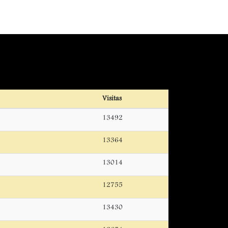
Visitas
13492
13364
13014
12755
13430