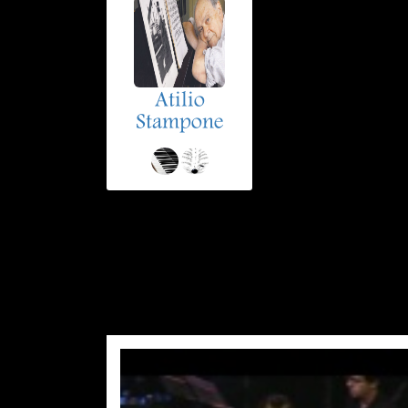
Atilio
Stampone