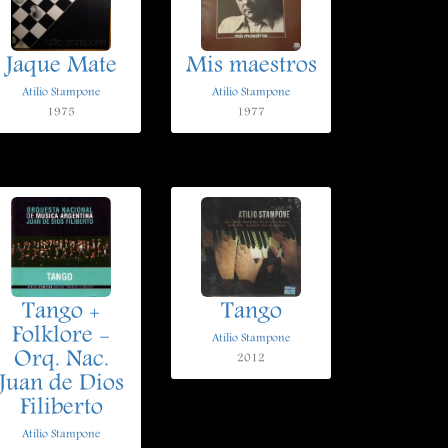
Jaque Mate
Mis maestros
Atilio Stampone
Atilio Stampone
1975
1977
Tango +
Tango
Folklore -
Atilio Stampone
Orq. Nac.
2012
Juan de Dios
Filiberto
Atilio Stampone