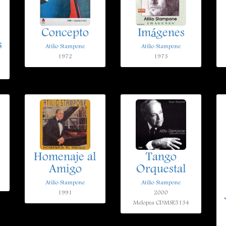
Concepto
Imágenes
s
Atilio Stampone
Atilio Stampone
1972
1973
Homenaje al
Tango
Amigo
Orquestal
Atilio Stampone
Atilio Stampone
1991
2000
Melopea CDMSE5134