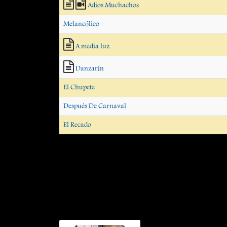
Adios Muchachos
Melancólico
A media luz
Danzarín
El Chupete
Después De Carnaval
El Recado