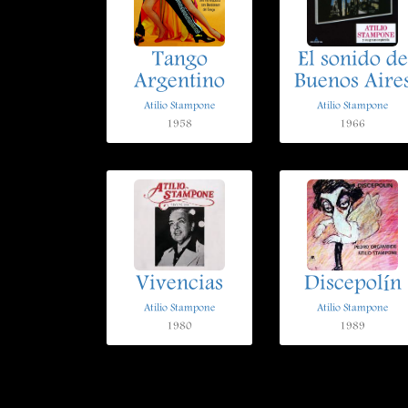
Tango
El sonido de
Argentino
Buenos Aire
Atilio Stampone
Atilio Stampone
1958
1966
Vivencias
Discepolín
Atilio Stampone
Atilio Stampone
1980
1989